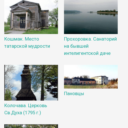
Кошмак. Место
Прохоровка. Санаторий
татарской мудрости
на бывшей
интелигентской даче
Пановцы
Колочава. Церковь
Св.Духа (1795 г.)