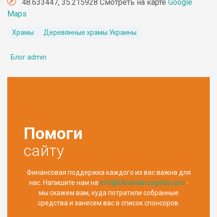
48.633447, 35.215928 Смотреть на карте
Google
Maps
Храмы
Деревянные храмы Украины
Блог admin
Помоги
сайту
Финансовая поддержка каждого из вас важна для
нас. Напишите нам на
info@UkrainaIncognita.com
-
мы скажем вам, куда потратили собранные
средства и занесем вас в список спонсоров.