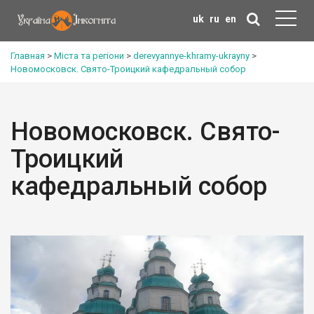
uk
ru
en
Главная
>
Міста та регіони
>
derevyannye-khramy-ukrayny
>
Новомосковск. Свято-Троицкий кафедральный собор
Новомосковск. Свято-
Троицкий
кафедральный собор