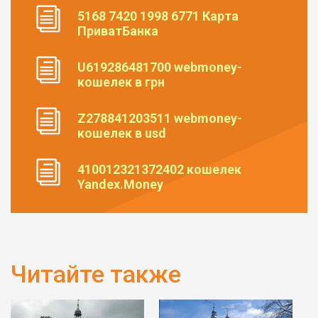
5168 7420 1998 6771 Карта
ПриватБанка
U619286481700 webmoney-
кошелек в грн
Z278841203511 webmoney-
кошелек в usd
410012321372402 кошелек
Yandex.Money
Читайте также