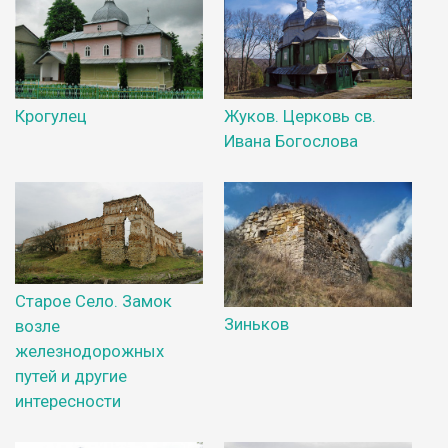
Крогулец
Жуков. Церковь св.
Ивана Богослова
Старое Село. Замок
Зиньков
возле
железнодорожных
путей и другие
интересности