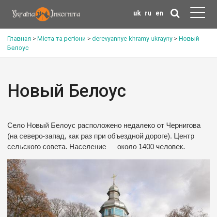
uk
ru
en
Главная
>
Міста та регіони
>
derevyannye-khramy-ukrayny
>
Новый
Белоус
Новый Белоус
Село Новый Белоус расположено недалеко от Чернигова
(на северо-запад, как раз при объездной дороге). Центр
сельского совета. Население — около 1400 человек.