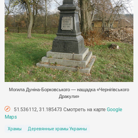
М
огила Дуніна-Борковського — нащадка «Чернігівського
Дракули»
51.536112, 31.185473 Смотреть на карте
Google
Maps
Храмы
Деревянные храмы Украины