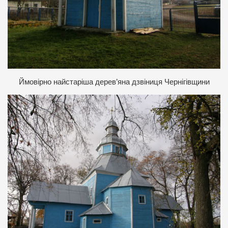
Й
м
овірно найстаріша дерев’яна дзвіниця Чернігівщини