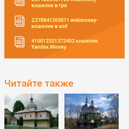
кошелек в грн
Z278841203511 webmoney-
кошелек в usd
410012321372402 кошелек
Yandex.Money
Читайте также