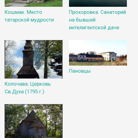
Кошмак. Место
Прохоровка. Санаторий
татарской мудрости
на бывшей
интелигентской даче
Пановцы
Колочава. Церковь
Св.Духа (1795 г.)