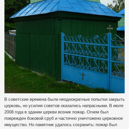
В советские времена были неоднократные попытки закрыть
церковь, но усилия советов оказались напрасными. В июле
2008 года в здании церкви возник пожар. Огнем был
поврежден боковой сруб и частично уничтожено церковное
имущество. Но памятник удалось сохранить: пожар был