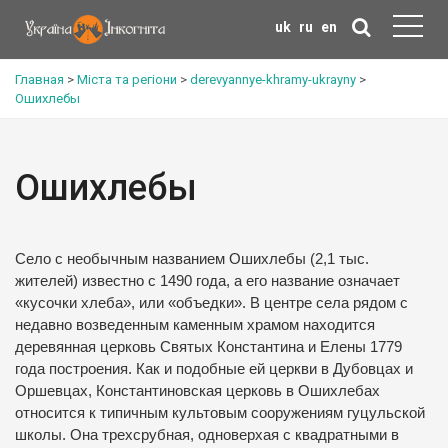
uk
ru
en
Главная
>
Міста та регіони
>
derevyannye-khramy-ukrayny
>
Ошихлебы
Ошихлебы
Cело с необычным названием Ошихлебы (2,1 тыс.
жителей) известно с 1490 года, а его название означает
«кусочки хлеба», или «объедки». В центре села рядом с
недавно возведенным каменным храмом находится
деревянная церковь Святых Константина и Елены 1779
года построения. Как и подобные ей церкви в Дубовцах и
Оршевцах, Константиновская церковь в Ошихлебах
относится к типичным культовым сооружениям гуцульской
школы. Она трехсрубная, одноверхая с квадратными в