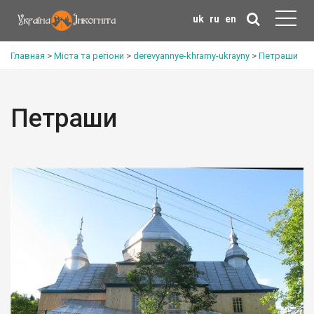
uk
ru
en
Главная
>
Міста та регіони
>
derevyannye-khramy-ukrayny
>
Петраши
Петраши