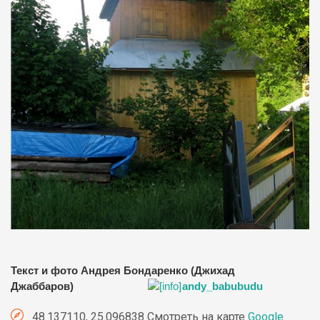
Текст и фото Андрея Бондаренко (Джихад
Джаббаров)
andy_babubudu
48.137110, 25.096838 Смотреть на карте
Google