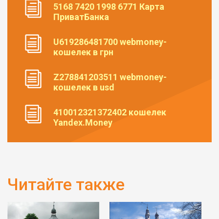
5168 7420 1998 6771 Карта
ПриватБанка
U619286481700 webmoney-
кошелек в грн
Z278841203511 webmoney-
кошелек в usd
410012321372402 кошелек
Yandex.Money
Читайте также