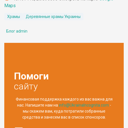
Maps
Храмы
Деревянные храмы Украины
Блог admin
Помоги
сайту
Финансовая поддержка каждого из вас важна для
нас. Напишите нам на
info@UkrainaIncognita.com
-
мы скажем вам, куда потратили собранные
средства и занесем вас в список спонсоров.