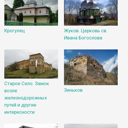
Крогулец
Жуков. Церковь св.
Ивана Богослова
Старое Село. Замок
Зиньков
возле
железнодорожных
путей и другие
интересности