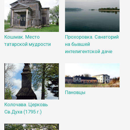
Кошмак. Место
Прохоровка. Санаторий
татарской мудрости
на бывшей
интелигентской даче
Пановцы
Колочава. Церковь
Св.Духа (1795 г.)