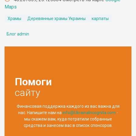
Maps
Храмы
Деревянные храмы Украины
карпаты
Блог admin
Помоги
сайту
Финансовая поддержка каждого из вас важна для
нас. Напишите нам на
info@UkrainaIncognita.com
-
мы скажем вам, куда потратили собранные
средства и занесем вас в список спонсоров.