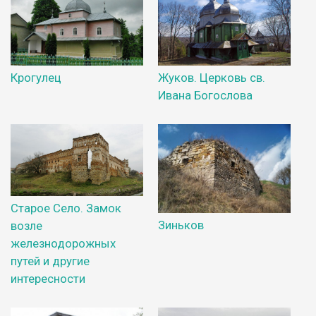
Крогулец
Жуков. Церковь св.
Ивана Богослова
Старое Село. Замок
Зиньков
возле
железнодорожных
путей и другие
интересности