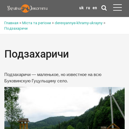
uk
ru
en
Главная
>
Міста та регіони
>
derevyannye-khramy-ukrayny
>
Подзахаричи
Подзахаричи
Подзахаричи — маленькое, но известное на всю
Буковинскую Гуцульщину село.