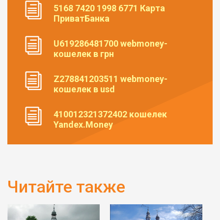
5168 7420 1998 6771 Карта
ПриватБанка
U619286481700 webmoney-
кошелек в грн
Z278841203511 webmoney-
кошелек в usd
410012321372402 кошелек
Yandex.Money
Читайте также