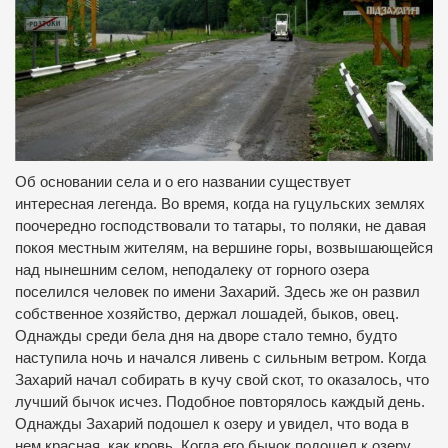
Об основании села и о его названии существует
интересная легенда. Во время, когда на гуцульских землях
поочередно господствовали то татары, то поляки, не давая
покоя местным жителям, на вершине горы, возвышающейся
над нынешним селом, неподалеку от горного озера
поселился человек по имени Захарий. Здесь же он развил
собственное хозяйство, держал лошадей, быков, овец.
Однажды среди бела дня на дворе стало темно, будто
наступила ночь и начался ливень с сильным ветром. Когда
Захарий начал собирать в кучу свой скот, то оказалось, что
лучший бычок исчез. Подобное повторялось каждый день.
Однажды Захарий подошел к озеру и увидел, что вода в
нем красная, как кровь. Когда его бычок подошел к озеру,