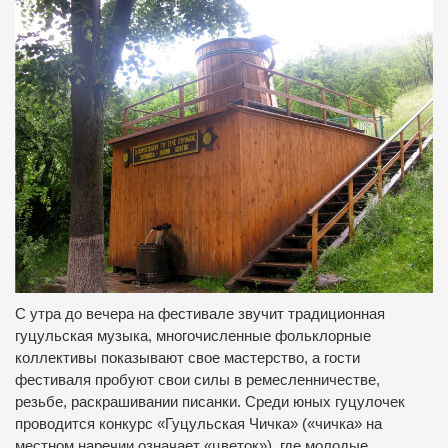
С утра до вечера на фестивале звучит традиционная
гуцульская музыка, многочисленные фольклорные
коллективы показывают свое мастерство, а гости
фестиваля пробуют свои силы в ремесленничестве,
резьбе, раскрашивании писанки. Среди юных гуцулочек
проводится конкурс «Гуцульская Чичка» («чичка» на
местном наречии означает «цветок»), где молодые