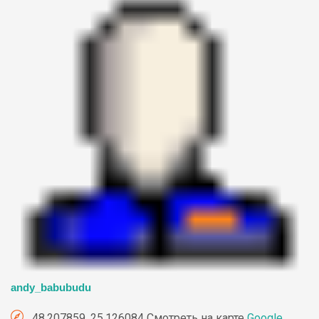
andy_babubudu
48.207859, 25.126084 Смотреть на карте
Google