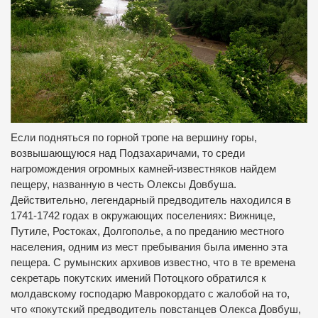
Если подняться по горной тропе на вершину горы,
возвышающуюся над Подзахаричами, то среди
нагромождения огромных камней-известняков найдем
пещеру, названную в честь Олексы Довбуша.
Действительно, легендарный предводитель находился в
1741-1742 годах в окружающих поселениях: Вижнице,
Путиле, Ростоках, Долгополье, а по преданию местного
населения, одним из мест пребывания была именно эта
пещера. С румынских архивов известно, что в те времена
секретарь покутских имений Потоцкого обратился к
молдавскому господарю Маврокордато с жалобой на то,
что «покутский предводитель повстанцев Олекса Довбуш,