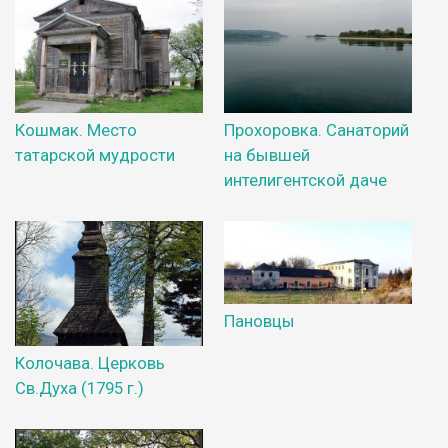
Кошмак. Место
Прохоровка. Санаторий
татарской мудрости
на бывшей
интелигентской даче
Пановцы
Колочава. Церковь
Св.Духа (1795 г.)