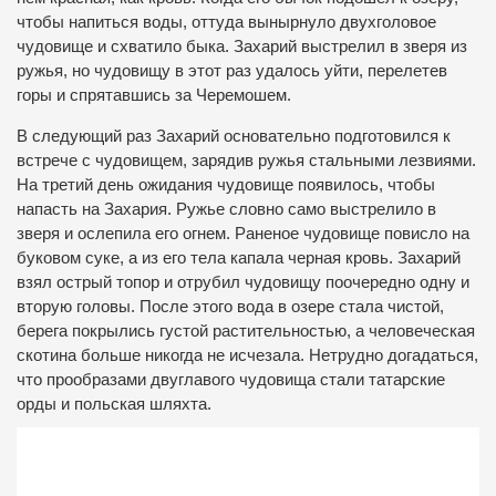
чтобы напиться воды, оттуда вынырнуло двухголовое
чудовище и схватило быка. Захарий выстрелил в зверя из
ружья, но чудовищу в этот раз удалось уйти, перелетев
горы и спрятавшись за Черемошем.
В следующий раз Захарий основательно подготовился к
встрече с чудовищем, зарядив ружья стальными лезвиями.
На третий день ожидания чудовище появилось, чтобы
напасть на Захария. Ружье словно само выстрелило в
зверя и ослепила его огнем. Раненое чудовище повисло на
буковом суке, а из его тела капала черная кровь. Захарий
взял острый топор и отрубил чудовищу поочередно одну и
вторую головы. После этого вода в озере стала чистой,
берега покрылись густой растительностью, а человеческая
скотина больше никогда не исчезала. Нетрудно догадаться,
что прообразами двуглавого чудовища стали татарские
орды и польская шляхта.