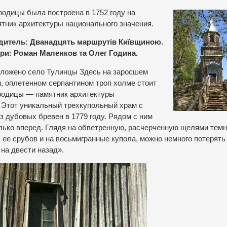
одицы была построена в 1752 году на
тник архитектуры национального значения.
одитель: Дванадцять маршрутів Київщиною.
тори: Роман Маленков та Олег Година.
ложено село Тулинцы Здесь на заросшем
, оплетенном серпантином троп холме стоит
родицы — памятник архитектуры
 Этот уникальный трехкупольный храм с
з дубовых бревен в 1779 году. Рядом с ним
олько вперед. Глядя на обветренную, расчерченную щелями тем
 ее срубов и на восьмигранные купола, можно немного потерять
на двести назад».