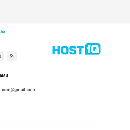
а»
нами
ta.com@gmail.com