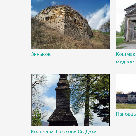
Зиньков
Кошмак.
мудрос
Пановц
Колочава. Церковь Св.Духа