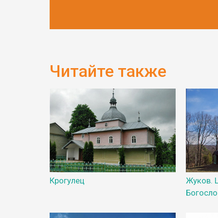
Читайте также
Крогулец
Жуков. 
Богосло