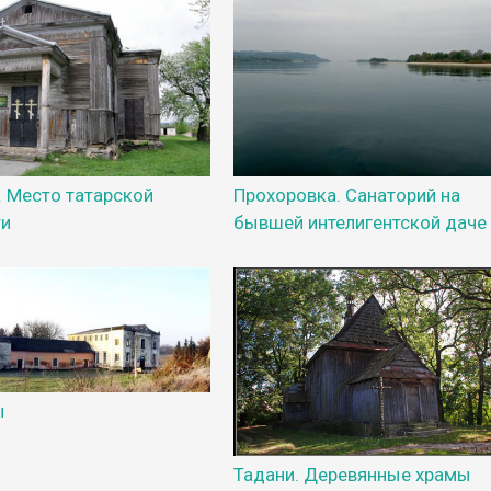
 Место татарской
Прохоровка. Санаторий на
ти
бывшей интелигентской даче
ы
Тадани. Деревянные храмы