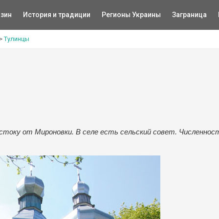
зин
История и традиции
Регионы Украины
Заграница
>
Тулинцы
остоку от Мироновки. В селе есть сельский совет. Численнос