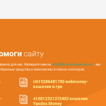
омоги
сайту
важна для нас. Напишите нам на
info@UkrainaIncognita.com
- мы
обранные средства и занесем вас в список спонсоров.
а
U619286481700 webmoney-
кошелек в грн
-
410012321372402 кошелек
Yandex.Money