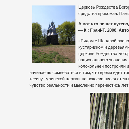
Церковь Рождества Богор
средства прихожан. Памя
А вот что пишет путев
— К.: Грані-Т, 2008. Ав
«Рядом с Шандрой распо
кустарником и деревьями
церковь Рождества Бого
национального значения.
колокольней построили и
начинаешь сомневаться в том, что время идет т
тесину тулинской церкви, на покосившиеся стены
чувство реальности и мысленно перенестись лет 