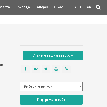
Места
Природа
Галереи
О нас
uk
ru
en
Станьте нашим автором
ть
Підтримати сайт