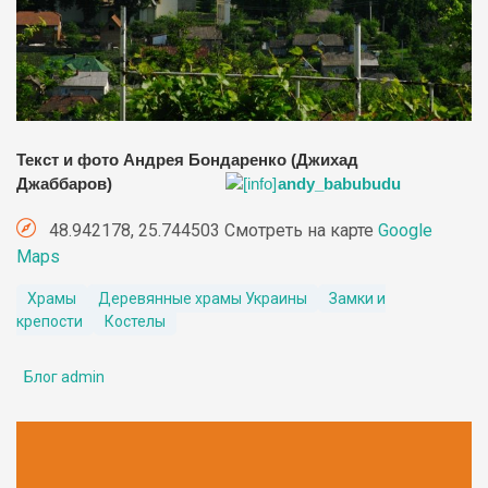
Текст и фото Андрея Бондаренко (Джихад
Джаббаров)
andy_babubudu
48.942178, 25.744503 Смотреть на карте
Google
Maps
Храмы
Деревянные храмы Украины
Замки и
крепости
Костелы
Блог admin