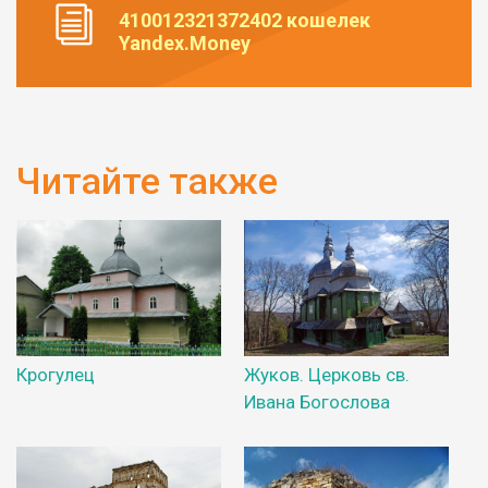
410012321372402 кошелек
Yandex.Money
Читайте также
Крогулец
Жуков. Церковь св.
Ивана Богослова