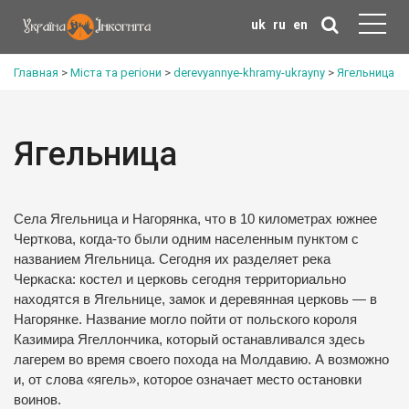
uk
ru
en
Главная
>
Міста та регіони
>
derevyannye-khramy-ukrayny
>
Ягельница
Ягельница
Села Ягельница и Нагорянка, что в 10 километрах южнее
Черткова, когда-то были одним населенным пунктом с
названием Ягельница. Сегодня их разделяет река
Черкаска: костел и церковь сегодня территориально
находятся в Ягельнице, замок и деревянная церковь — в
Нагорянке. Название могло пойти от польского короля
Казимира Ягеллончика, который останавливался здесь
лагерем во время своего похода на Молдавию. А возможно
и, от слова «ягель», которое означает место остановки
воинов.