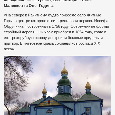
Київщиною. — К.: Грані-Т, 2008. Автори: Роман
Маленков та Олег Година.
«На севере к Ракитному будто приросло село Житные
Горы, в центре которого стоит трехглавая церковь Иосифа
Обручника, построенная в 1756 году. Современные формы
стройный деревянный храм приобрел в 1854 году, когда в
его трехсрубную основу достроили боковые приделы и
притвор. В интерьере храма сохранились росписи XIX
века».