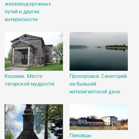
железнодорожных
путей и другие
интересности
Кошмак. Место
Прохоровка. Санаторий
татарской мудрости
на бывшей
интелигентской даче
Пановцы