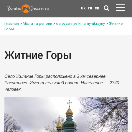
uk
ru
en
Главная
>
Міста та регіони
>
derevyannye-khramy-ukrayny
>
Житние
Горы
Житние Горы
Село Житние Горы расположено в 2 км севернее
Ракитного. Имеет сельский совет. Население — 2340
человек.