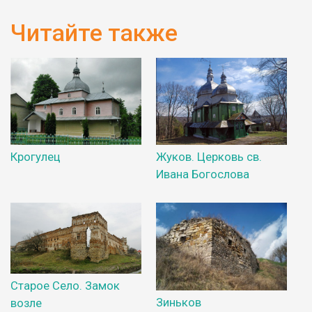
Читайте также
Крогулец
Жуков. Церковь св.
Ивана Богослова
Старое Село. Замок
Зиньков
возле