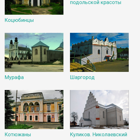
подольской красоты
Коцюбинцы
Мурафа
Шаргород
Котюжаны
Куликов. Николаевский