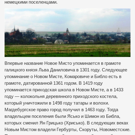
немецкими поселенцами.
Впервые название Новое Мисто упоминается в грамоте
галицкого князя Льва Даниловича в 1301 году.
Следующее
упоминание о Новом Мисте, Комаровиче и Библо есть в
грамоте, датированной 1361 годом.
В 1419 году
упоминается приходская школа в Новом Мисте, а в 1433
году — колокольня деревянного приходского костела,
который уничтожили в 1498 году татары и волохи.
Магдебургское право город получил в 1463 году.
Тогда
владельцем поселения были Ясько и Шимон из Библа,
которых сменил Ян Грицько (Хрисько).
В следующих веках
Новым Мистом владели Гербурты, Скоруты, Новоместские.