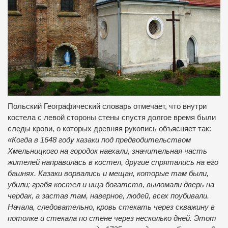
Польский
Географический
словарь
отмечает
,
что
внутри
костела
с левой стороны
стены
спустя
долгое время
были
следы
крови
,
о которых
древняя
рукопись
объясняет
так
:
«
Когда
в
1648 году
казаки
под предводительством
Хмельницкого
на
городок
наехали
,
значительная часть
жителей
направилась
в костел
,
другие
спрятались
на
его
башнях
.
Казаки
ворвались
и
мещан
,
которые
там
были
,
убили
;
грабя
костел
и
ища
богатств
,
выломали дверь
на
чердак
,
а
застав
там
,
наверное
,
людей
,
всех
поубивали
.
Начала
,
следовательно
,
кровь
стекать
через
скважину
в
потолке
и
стекала
по стене
через
несколько дней
.
Этот