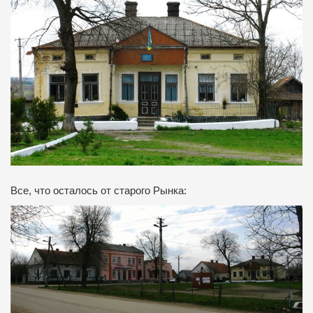
Все,
что
осталось
от
старого
Рынка
: