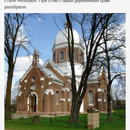
стиле
«
Rohbau
«
.
При этом
старый
деревянный
храм
разобрали
.