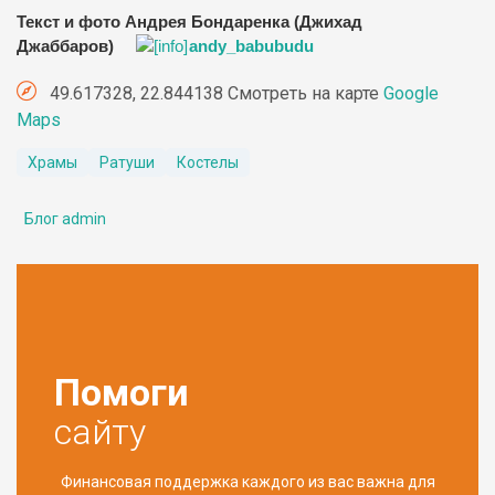
Текст и фото Андрея Бондаренка (Джихад
Джаббаров)
andy_babubudu
49.617328, 22.844138 Смотреть на карте
Google
Maps
Храмы
Ратуши
Костелы
Блог admin
Помоги
сайту
Финансовая поддержка каждого из вас важна для