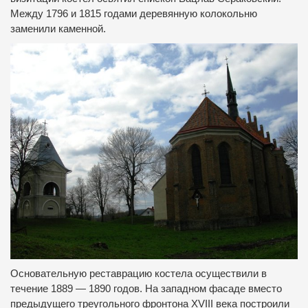
Между
1796
и
1815
годами
деревянную
колокольню
заменили
каменной
.
Основательную
реставрацию
костел
а
осуществили в
течение
1889 — 1890
годов.
На
западном фасаде
вместо
предыдущего
треугольного
фронтона
XVIII
века
построили