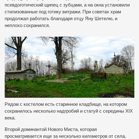
псевдоготический
щипец
с
зубцами
,
а
на
окна
установили
стилизованные
под
готику
витражи
.
При советах
храм
продолжал работать
благодаря
отцу
Яну
Шетелю
,
и
неплохо
сохранился
.
Рядом
с
костелом
есть
старинное кладбище
,
на
котором
сохранилось
несколько
надгробий
и
статуй
с
середины
XIX
века
.
Второй
доминантой
Нового
Миста
,
которая
просматривается
еще
за
несколько
километров
от
села
,