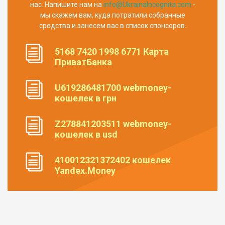
нас. Напишите нам на
info@UkrainaIncognita.com
-
мы скажем вам, куда потратили собранные
средства и занесем вас в список спонсоров.
5168 7420 1998 6771 Карта
ПриватБанка
U619286481700 webmoney-
кошелек в грн
Z278841203511 webmoney-
кошелек в usd
410012321372402 кошелек
Yandex.Money