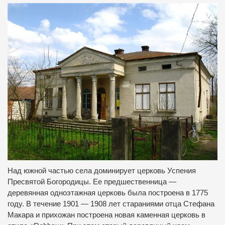
Над
южной частью
села
доминирует
церковь
Успения
Пресвятой Богородицы
.
Ее
предшественница
—
деревянная
одноэтажная
церковь была построена
в
1775
году
.
В течение
1901 — 1908
лет стараниями
отца Стефана
Макара
и
прихожан
построена новая
каменная церковь
в