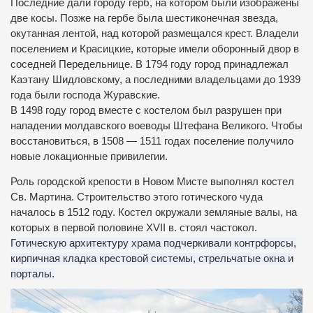
Последние дали городу герб, на котором были изображены
две косы.
Позже на гербе была шестиконечная звезда,
окутанная лентой, над которой размещался крест.
Владели
поселением и Красицкие, которые имели оборонный двор в
соседней Передельнице.
В 1794 году город принадлежал
Каэтану Шидловскому, а последними владельцами до 1939
года были господа Журавские.
В 1498 году город вместе с костелом был разрушен при
нападении молдавского воеводы Штефана Великого.
Чтобы
восстановиться, в 1508 — 1511 годах поселение получило
новые локационные привилегии.
Роль городской крепости в Новом Мисте выполнял костел
Св. Мартина.
Строительство этого готического чуда
началось в 1512 году.
Костел окружали земляные валы, на
которых в первой половине XVII в.
стоял частокол.
Готическую архитектуру храма подчеркивали контрфорсы,
кирпичная кладка крестовой системы, стрельчатые окна и
порталы.