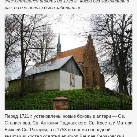
знак
оставался
вплоть
до 1725
г.,
когда
его
забеливали
6
раз
,
но
его
нельзя
было
забелить
«
.
Перед
1721
г.
установлены новые
боковые
алтари
—
Св.
Станислава
,
Св.
Антония
Падуанского
,
Св.
Креста
и
Матери
Божьей
Св.
Розария
,
а
в 1753
во время очередной
визитации
костел
освятил
епископ
Вацлав
Сераковский
.