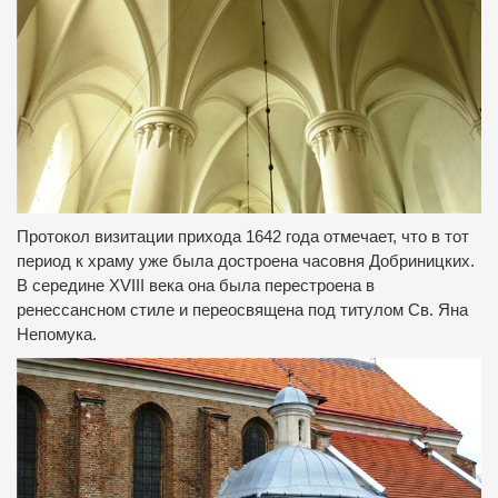
Протокол визитации
прихода
1642
года
отмечает
,
что
в
тот
период
к храму
уже
была достроена
часовня
Добриницких
.
В
середине
XVIII
века
она была
перестроена
в
ренессансном
стиле
и
переосвящена
под
титулом
Св.
Яна
Непомука
.