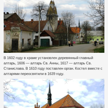
В 1602
году
в
храме
установлен деревянный
главный
алтарь
,
1606 —
алтарь
Св. Анны
,
1617 —
алтарь
Св.
Станислава
.
В 1610 году
поставлен
орган
.
Костел
вместе с
алтарями
переосвятили
в
1639 году
.