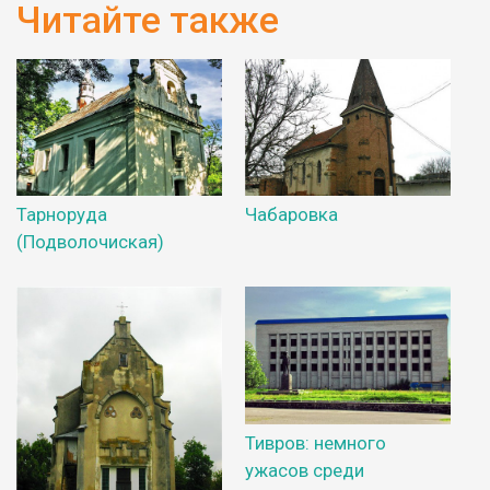
Читайте также
Тарноруда
Чабаровка
(Подволочиская)
Тивров: немного
ужасов среди