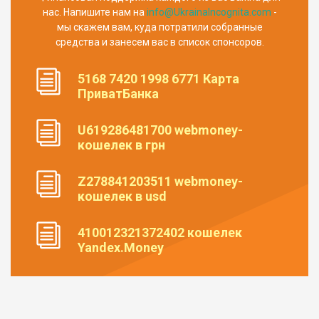
нас. Напишите нам на
info@UkrainaIncognita.com
-
мы скажем вам, куда потратили собранные
средства и занесем вас в список спонсоров.
5168 7420 1998 6771 Карта
ПриватБанка
U619286481700 webmoney-
кошелек в грн
Z278841203511 webmoney-
кошелек в usd
410012321372402 кошелек
Yandex.Money