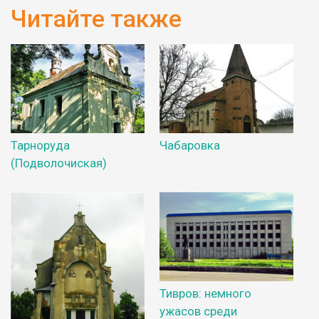
Читайте также
Тарноруда
Чабаровка
(Подволочиская)
Тивров: немного
ужасов среди