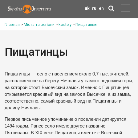
uk
ru
en
Главная
>
Міста та регіони
>
kostely
>
Пищатинцы
Пищатинцы
Пищатинцы — село с населением около 0,7 тыс. жителей,
расположенное на берегу Ничлавы у самого подножия горы,
на которой стоит Высечский замок. Именно с Пищатинцев
открывается красивый вид на замок в Высечке, а из замка,
соответственно, самый красивый вид на Пищатинцы и
долину Ничлавы.
Первое письменное упоминание о поселении датируется
1494 годом. Ранее село имело другое название —
Пятничаны. В XIX веке Пищатинцы вместе с Высечкой