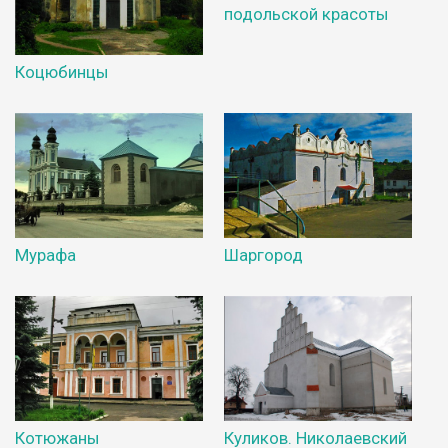
подольской красоты
Коцюбинцы
Мурафа
Шаргород
Котюжаны
Куликов. Николаевский