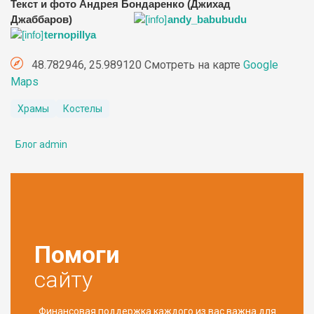
Текст и фото Андрея Бондаренко (Джихад
Джаббаров)
andy_babubudu
ternopillya
48.782946, 25.989120 Смотреть на карте
Google
Maps
Храмы
Костелы
Блог admin
Помоги
сайту
Финансовая поддержка каждого из вас важна для