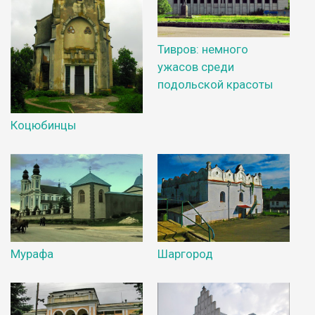
Тивров: немного
ужасов среди
подольской красоты
Коцюбинцы
Мурафа
Шаргород