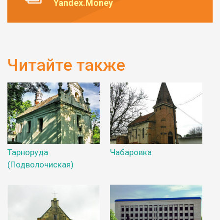
Yandex.Money
Читайте также
Тарноруда
Чабаровка
(Подволочиская)