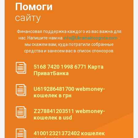
Помоги
сайту
Финансовая поддержка каждого из вас важна для
нас. Напишите нам на
info@UkrainaIncognita.com
-
мы скажем вам, куда потратили собранные
средства и занесем вас в список спонсоров.
5168 7420 1998 6771 Карта
ПриватБанка
U619286481700 webmoney-
кошелек в грн
Z278841203511 webmoney-
кошелек в usd
410012321372402 кошелек