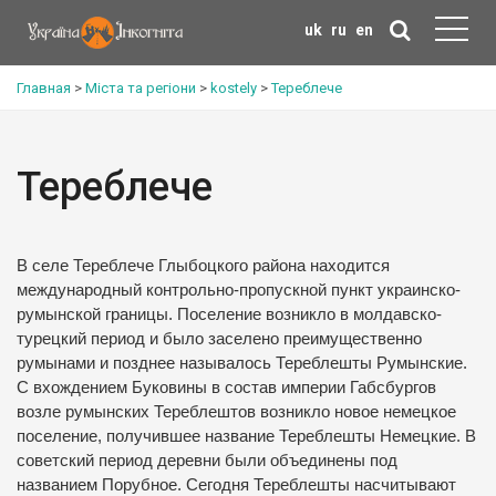
uk
ru
en
Главная
>
Міста та регіони
>
kostely
>
Тереблече
Тереблече
В селе Тереблече Глыбоцкого района находится
международный контрольно-пропускной пункт украинско-
румынской границы. Поселение возникло в молдавско-
турецкий период и было заселено преимущественно
румынами и позднее называлось Тереблешты Румынские.
С вхождением Буковины в состав империи Габсбургов
возле румынских Тереблештов возникло новое немецкое
поселение, получившее название Тереблешты Немецкие. В
советский период деревни были объединены под
названием Порубное. Сегодня Тереблешты насчитывают