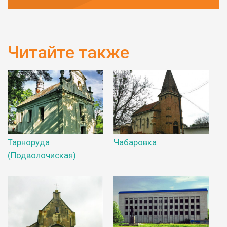
Читайте также
Тарноруда
Чабаровка
(Подволочиская)