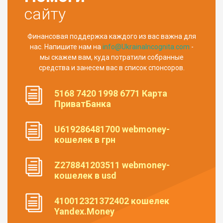
сайту
Финансовая поддержка каждого из вас важна для
нас. Напишите нам на
info@UkrainaIncognita.com
-
мы скажем вам, куда потратили собранные
средства и занесем вас в список спонсоров.
5168 7420 1998 6771 Карта
ПриватБанка
U619286481700 webmoney-
кошелек в грн
Z278841203511 webmoney-
кошелек в usd
410012321372402 кошелек
Yandex.Money