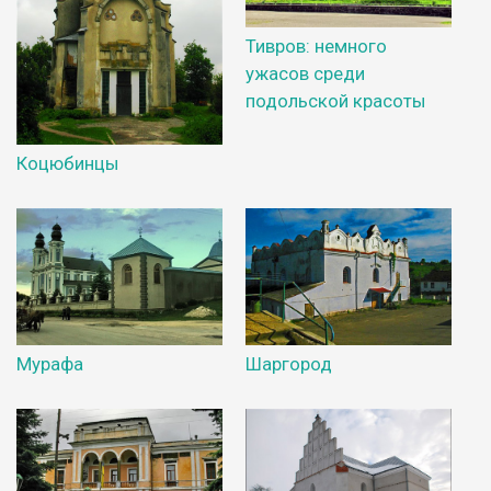
Тивров: немного
ужасов среди
подольской красоты
Коцюбинцы
Мурафа
Шаргород