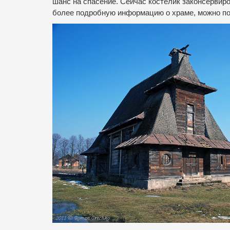
шанс на спасение.
Сейчас костелик законсервиро
более подробную информацию о храме, можно п