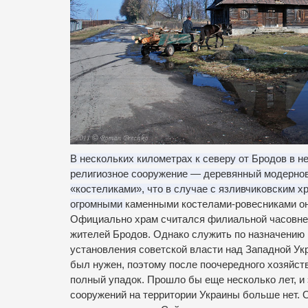
В нескольких километрах к северу от Бродов в 
религиозное сооружение — деревянный модерновы
«костеликами», что в случае с язливчиковским х
огромными
каменными костелами-ровесниками он
Официально храм считался филиальной часовней,
жителей Бродов.
Однако служить по назначению 
установления советской власти над Западной Ук
был нужен, поэтому после поочередного хозяйств
полный упадок.
Прошло бы еще несколько лет, и 
сооружений на территории Украины больше нет.
О