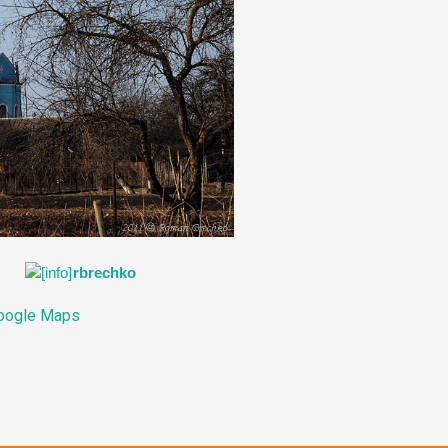
rbrechko
oogle Maps