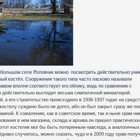
небольшом селе Язловчик можно посмотреть действительно уни
й костёл. Сооружения такого типа часто ласково называли
рамом вполне соответствует его облику, ведь по сравнению с
 действительно выглядит весьма симпатичной миниатюрой.
 а его строительство происходило в 1936-1937 годах на средс
костелу суждено было не долго, ибо он был закрыт сразу же по
раиной.
К сожалению, как в советское время, так и ныне храм ни
ования в нем магазина, склада и архива он пришел практически
этот костелик мог бы быть потерянным навсегда, а аналогичных
днако случилось, можно сказать, чудо и в 2009 году храм полу