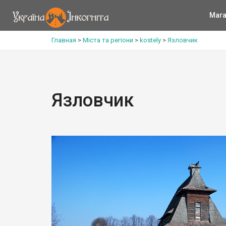
Мага
Главная
>
Міста та регіони
>
kostely
>
Язловчик
Язловчик