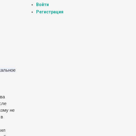
Войти
Регистрация
кальное
тва
сле
кому не
 в
чил