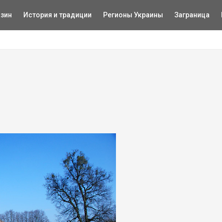
зин
История и традиции
Регионы Украины
Заграница