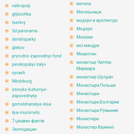
могила
nekropoly
Могильниця
glybochka
модерн в архітектурі
tserkvy
Модерн
3d panorama
Мозаїки
dendroparky
мої мандри
glebov
Мокротин
pryrodno-zapovidnyi-fond
монастыр Чилтер-
perekopskyi-zalyv
Мармара
syvash
монастыр Шулдан
Nikolsburg
Монастыри Польши
istoryko-kulturnye-
Монастыри
zapovednyky
Монастыри Болгарии
gomolshanskye-lesa
Монастыри Румынии
ilya-muromets
Монастири
7 цікавих фактів
Монастирі Вірменії
Экспедиции