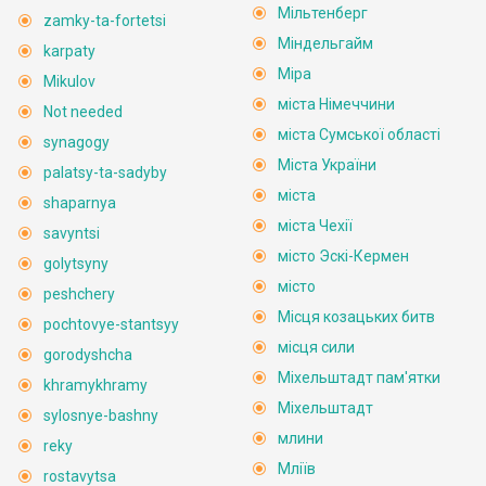
Мільтенберг
zamky-ta-fortetsi
Міндельгайм
karpaty
Міра
Mikulov
міста Німеччини
Not needed
міста Сумської області
synagogy
Міста України
palatsy-ta-sadyby
міста
shaparnya
міста Чехії
savyntsi
місто Эскі-Кермен
golytsyny
місто
peshchery
Місця козацьких битв
pochtovye-stantsyy
місця сили
gorodyshcha
Міхельштадт пам'ятки
khramykhramy
Міхельштадт
sylosnye-bashny
млини
reky
Мліїв
rostavytsa