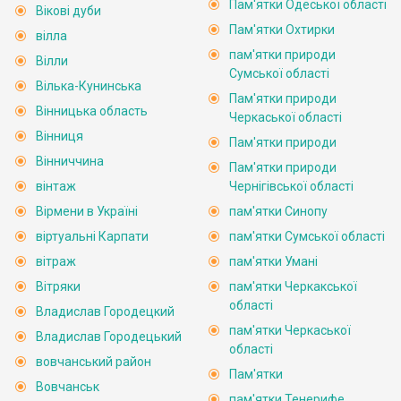
Пам'ятки Одеської області
Вікові дуби
Пам'ятки Охтирки
вілла
пам'ятки природи
Вілли
Сумської області
Вілька-Кунинська
Пам'ятки природи
Вінницька область
Черкаської області
Вінниця
Пам'ятки природи
Вінниччина
Пам'ятки природи
вінтаж
Чернігівської області
Вірмени в Україні
пам'ятки Синопу
віртуальні Карпати
пам'ятки Сумської області
вітраж
пам'ятки Умані
Вітряки
пам'ятки Черкакської
області
Владислав Городецкий
пам'ятки Черкаської
Владислав Городецький
області
вовчанський район
Пам'ятки
Вовчанськ
пам'ятки Тенерифе