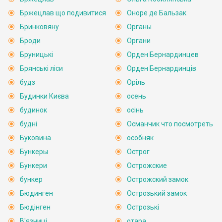
Бржецлав що подивитися
Оноре де Бальзак
Бринковяну
Органы
Броди
Органи
Бруницькі
Орден Бернардинцев
Брянські ліси
Орден Бернардинців
будз
Оріль
Будинки Києва
осень
будинок
осінь
будні
Османчик что посмотреть
Буковина
особняк
Бункеры
Острог
Бункери
Острожские
бункер
Острожский замок
Бюдинген
Острозький замок
Бюдінген
Острозькі
В'язниці
отара