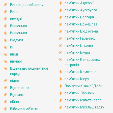
пам'ятки Аджарії
Винницкая область
пам'ятки Аугсбурга
Вино
пам'ятки Болгарії
вихідні
пам'ятки Бржецлав
Вишенька
пам'ятки Бюдінгена
Вишеньки
пам'ятки Гарачико
Віадуки
пам'ятки Глухова
Ві
пам'ятки Ізміра
вівці
пам'ятки Канарських
вівчарі
островів
Відень що подивитися
пам'ятки Кемптена
поряд
пам'ятки Кіпру
відео
Пам'ятки Княжої Доби
Відпочинок
пам'ятки Ларнаки
Відьмак
пам'ятки Мільтенберг
війна
пам'ятки Міхельштадту
Військові об'єкти