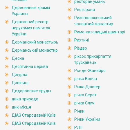
ресторан умань
Дереявнные храмы
Ресторани
Украины
Ризоположенський
Державний реєстр
чоловічий монастир
нерухомих пам'яток
Римо-католицькі цвинтарі
України
Рихтичі
Дерманский монастырь
Різдво
Дерманський монастир
ріксос прикарпаття
Десна
трускавець
Десятинна церква
Ріо-де-Жанейро
Джурла
річка Вовча
Дзвіниці
Річка Дністер
Дидоровские пруды
річка Серет
дика природа
річка Случ
дикі місця
Річки
ДІАЗ Стародавній Київ
Річки України
ДІАЗ Стародавній Київ
РЛП