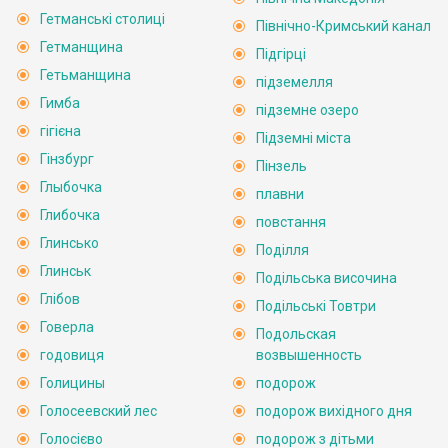
Гетманські столиці
Північно-Кримський канал
Гетманщина
Підгірці
Гетьманщина
підземелля
Гимба
підземне озеро
гігієна
Підземні міста
Гінзбург
Пінзель
Глыбочка
плавни
Глибочка
повстання
Глинсько
Поділля
Глинськ
Подільська височина
Глібов
Подільські Товтри
Говерла
Подольская
годовиця
возвышенность
Голицины
подорож
Голосеевский лес
подорож вихідного дня
Голосієво
подорож з дітьми