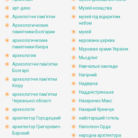
арт-деко
Музей козацтва
Архелогічні пам'ятки
музей під відкритим
небом
Археологические
памятники Болгарии
музей
археологические
мурована церква
памятники Кипра
Муровані храми України
археология
Мьодлінг
Археологічні пам'ятки
Навчальні заклади
Болгарії
Нагірний
археологічні пам'ятки
Надвірна
Кіпру
Наддністрянське
археологічні пам'ятки
Черкаської області
Назаренко Макс
археологія
Назарий Яремчук
архитектор Городецкий
найстаріший готель
архитектор Григорович-
Наполеон Орда
Барский
народна архітектура