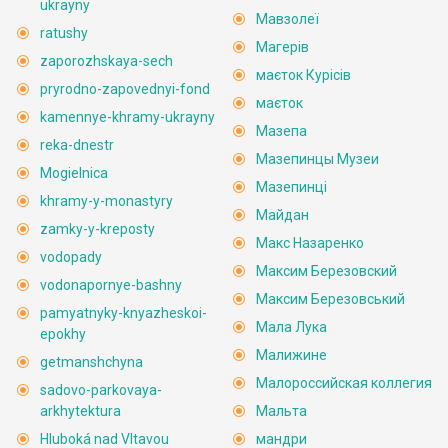
ukrayny
Мавзолеї
ratushy
Магерів
zaporozhskaya-sech
маєток Курісів
pryrodno-zapovednyi-fond
маєток
kamennye-khramy-ukrayny
Мазепа
reka-dnestr
Мазепинцы Музеи
Mogielnica
Мазепинці
khramy-y-monastyry
Майдан
zamky-y-kreposty
Макс Назаренко
vodopady
Максим Березовский
vodonapornye-bashny
Максим Березовський
pamyatnyky-knyazheskoi-
Мала Лука
epokhy
Малижине
getmanshchyna
Малороссийская коллегия
sadovo-parkovaya-
arkhytektura
Мальта
Hluboká nad Vltavou
мандри