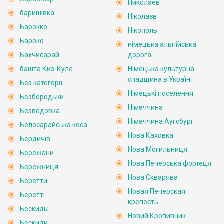
Николаев
баришівка
Ніколаєв
Барокко
Нікополь
Бароко
німецька альпійська
Бахчисарай
дорога
башта Киз-Куле
Німецька культурна
спадщина в Україні
Без категорії
Німецькі поселення
Безбородьки
Німеччина
Безводовка
Німеччина Аугсбург
Белосарайська коса
Нова Каховка
Бердичів
Нова Могильниця
Бережани
Нова Печерська фортеця
Бережниця
Нова Скварява
Беретти
Новая Печерская
Беретті
крепость
Бескиды
Новий Кропивник
Бескиди