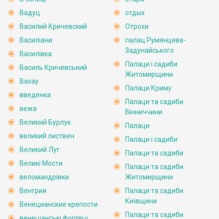
Вадуц
отдых
Василий Кричевский
Отрохи
Василіани
палац Румянцева-
Задунайського
Василівка
Палаци і садиби
Василь Кричевський
Житомирщини
Вахау
Палаци Криму
введенка
Палаци та садиби
вежа
Вінниччини
Великий Бурлук
Палаци
великий листвен
Палаци і садиби
Великий Луг
Палаци та садиби
Великі Мости
Палаци та садиби
веломандрівки
Житомирщини
Венгрия
Палаци та садиби
Київщини
Венецианские крепости
Палаци та садиби
венеціанські фортеці