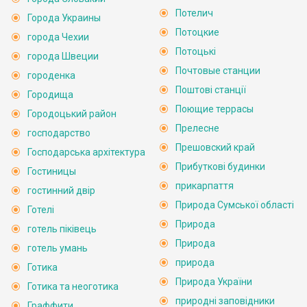
Потелич
Города Украины
Потоцкие
города Чехии
Потоцькі
города Швеции
Почтовые станции
городенка
Поштові станції
Городища
Поющие террасы
Городоцький район
Прелесне
господарство
Прешовский край
Господарська архітектура
Прибуткові будинки
Гостиницы
прикарпаття
гостинний двір
Природа Сумської області
Готелі
Природа
готель піківець
Природа
готель умань
природа
Готика
Природа України
Готика та неоготика
природні заповідники
Граффити