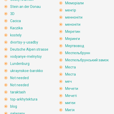
Меморіали
Stein an der Donau
менгір
3D
менноніти
Cacica
меноніти
Kaczika
Меретин
kostely
Меринги
dvortsy-y-usadby
Мертвовод
Deutsche Alpen strasse
Меспельбрунн
vodyanye-melnytsy
Меспельбрунський замок
Lundenburg
Места
ukraynskoe-barokko
Места
Not needed
меч
Not needed
Мечети
taraktash
Мечеті
top-arkhytektura
мигеи
blog
Мигія
galagany