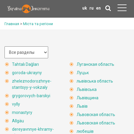
uk
ru
en
Главная
>
Міста та регіони
Tahtalı Dağları
Луганская область
goroda-ukrayny
Луцьк
zheleznodorozhnye-
львівська область
stantsyy-y-vokzaly
Львівська
grygorovych-barskyi
Львівщина
vylly
Львів
monastyry
Львовская область
Allgäu
Львовская область
dereyavnnye-khramy-
любешів