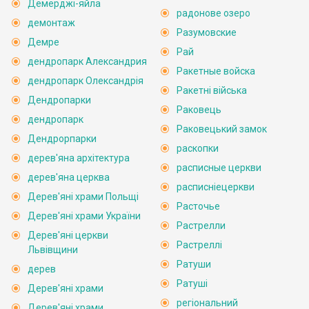
Демерджі-яйла
радонове озеро
демонтаж
Разумовские
Демре
Рай
дендропарк Александрия
Ракетные войска
дендропарк Олександрія
Ракетні війська
Дендропарки
Раковець
дендропарк
Раковецький замок
Дендрорпарки
раскопки
дерев'яна архітектура
расписные церкви
дерев'яна церква
расписніецеркви
Дерев'яні храми Польщі
Расточье
Дерев'яні храми України
Растрелли
Дерев'яні церкви
Растреллі
Львівщини
Ратуши
дерев
Ратуші
Дерев'яні храми
регіональний
Дерев'яні храми