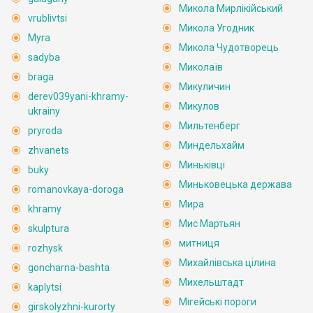
Микола Мирлікійський
vrublivtsi
Микола Угодник
Myra
Микола Чудотворець
sadyba
Миколаїв
braga
Микуличин
derev039yani-khramy-
Микулов
ukrainy
Мильтенберг
pryroda
Миндельхайм
zhvanets
Миньківці
buky
Миньковецька держава
romanovkaya-doroga
Мира
khramy
Мис Мартьян
skulptura
митниця
rozhysk
Михайлівська цілина
goncharna-bashta
Михельштадт
kaplytsi
Мігейські пороги
girskolyzhni-kurorty