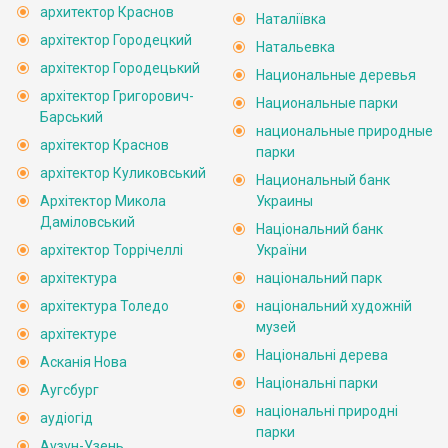
архитектор Краснов
Наталіївка
архітектор Городецкий
Натальевка
архітектор Городецький
Национальные деревья
архітектор Григорович-
Национальные парки
Барський
национальные природные
архітектор Краснов
парки
архітектор Куликовський
Национальный банк
Архітектор Микола
Украины
Даміловський
Національний банк
архітектор Торрічеллі
України
архітектура
національний парк
архітектура Толедо
національний художній
музей
архітектуре
Національні дерева
Асканія Нова
Національні парки
Аугсбург
національні природні
аудіогід
парки
Аузун-Узень