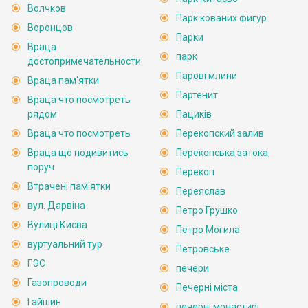
Волчков
Парк кованих фигур
Воронцов
Парки
Враца
парк
достопримечательности
Парові млини
Враца пам'ятки
Партенит
Враца что посмотреть
рядом
Пациків
Враца что посмотреть
Перекопский залив
Враца що подивитись
Перекопська затока
поруч
Перекоп
Втрачені пам'ятки
Переяслав
вул. Дарвіна
Петро Грушко
Вулиці Києва
Петро Могила
вуртуальний тур
Петровське
ГЭС
печери
Газопроводи
Печерні міста
Гайшин
печерні монастирі