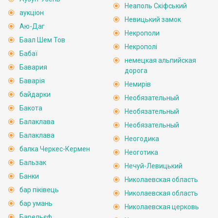
Неаполь Скіфський
аукціон
Невицький замок
Аю-Даг
Некрополи
Баал Шем Тов
Некрополі
Бабаї
немецкая альпийская
Бавария
дорога
Баварія
Немирів
байдарки
Необязательный
Бакота
Необязательный
Балаклава
Необязательный
Балаклава
Неогодика
балка Черкес-Кермен
Неоготика
Бальзак
Нечуй-Левицький
Банки
Николаевская область
бар піківець
Николаевская область
бар умань
Николаевская церковь
Барельєф