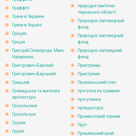
природні пам'ятки
Граффіті
Черкаської області
Греки в Украине
Природно-заповедный
Греки в Україні
фонд
Греция
Природно-заповедний
Греція
фонд
Григорій Сковорода. Макс
Природно-заповідний
Назаренко
фонд
Григорович-Барский
Пристромы
Григорович-Барський
Пристроми
Грицьків
Провальський степ
Громадська та житлова
прогулка на трамвае
архітектура
прогулянка
Грохольские
прокуратура
Грохольські
Промисловий туризм
Грузия
Прут
Грузія
Пряшівський край