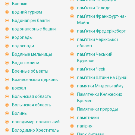
Вовчків
пам'ятки Толедо
водний туризм
пам'ятки Франкфурт-на-
Водонапірні башти
Майні
водонапорные башни
пам'ятки Фредеріксборг
водопады
пам'ятки Черккської
водоспади
області
Водяные мельницы
пам'ятки Чеський
Крумлов
Водяні млини
пам'ятки Чехії
Военные объекты
пам'ятки Штайн на Дунаї
Вознесенская церковь
памятки Міндельгайму
вокзал
Памятники Княжеских
Волынская область
Времен
Волынская область
Памятники природы
Волинь
памятники
володимир-волинський
папірня
Володимир Хреститель
Парк Китаєво