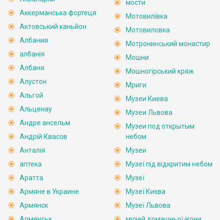
мости
Аккерманська фортеця
Мотовилівка
Актовський каньйон
Мотовиловка
Албания
Мотронинський монастир
албанія
Мошни
Албаня
Мошногірський кряж
Алустон
Мриги
Альгой
Музеи Киева
Альценау
Музеи Львова
Андре ансельм
Музеи под открытым
Андрій Квасов
небом
Анталія
Музеи
аптека
Музеї під відкритим небом
Аратта
Музеї
Армяне в Украине
Музеї Києва
Армянск
Музеї Львова
Армянськ
музей домашньої ікони