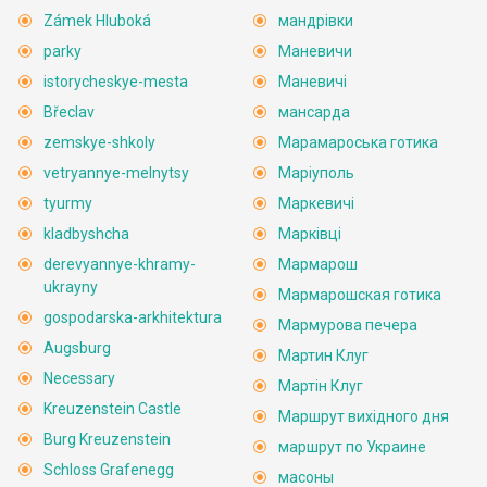
Zámek Hluboká
мандрівки
parky
Маневичи
istorycheskye-mesta
Маневичі
Břeclav
мансарда
zemskye-shkoly
Марамароська готика
vetryannye-melnytsy
Маріуполь
tyurmy
Маркевичі
kladbyshcha
Марківці
derevyannye-khramy-
Мармарош
ukrayny
Мармарошская готика
gospodarska-arkhitektura
Мармурова печера
Augsburg
Мартин Клуг
Necessary
Мартін Клуг
Kreuzenstein Castle
Маршрут вихідного дня
Burg Kreuzenstein
маршрут по Украине
Schloss Grafenegg
масоны