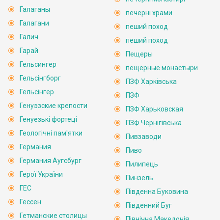
Галаганы
печерні храми
Галагани
пеший поход
Галич
пеший поход
Гарай
Пещеры
Гельсингер
пещерные монастыри
Гельсінгборг
ПЗФ Харківська
Гельсінгер
ПЗФ
Генуэзские крепости
ПЗФ Харьковская
Генуезькі фортеці
ПЗФ Чернігівська
Геологічні пам'ятки
Пивзаводи
Германия
Пиво
Германия Аугсбург
Пилипець
Герої України
Пинзель
ГЕС
Південна Буковина
Гессен
Південний Буг
Гетманские столицы
Північна Македонія