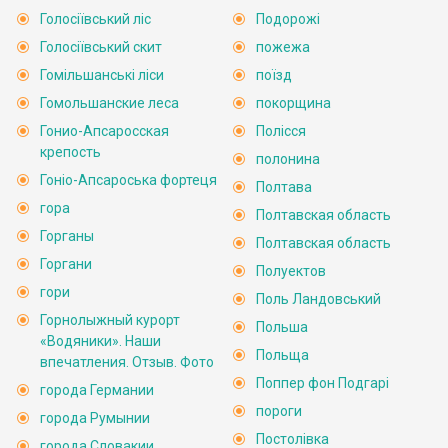
Голосіївський ліс
Подорожі
Голосіївський скит
пожежа
Гомільшанські ліси
поїзд
Гомольшанские леса
покорщина
Гонио-Апсаросская
Полісся
крепость
полонина
Гоніо-Апсароська фортеця
Полтава
гора
Полтавская область
Горганы
Полтавская область
Горгани
Полуектов
гори
Поль Ландовський
Горнолыжный курорт
Польша
«Водяники». Наши
Польща
впечатления. Отзыв. Фото
Поппер фон Подгарі
города Германии
пороги
города Румынии
Постолівка
города Словакии