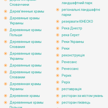
ландшафтний парк
Словаччини
регіональні ландшафтні
Дерев'яннные храмы
парки
Деревяные храмы
резервати ЮНЕСКО
Украины
Река Днестр
Деревянные храмы
Польши
река Серет
Деревянные храмы
Реки Украины
Словакия
Реки
Деревянные храмы
реконструкція
Украины
Ренесанс
Деревянные храмы
Ренессанс
Деревянные храмы
Рерих
Словакии
Реріх
Деревянная храмы
Украины
реставрація
Деревянніе храмы
ресторан за містом умань
Деревяннные храмы
ресторан піківець
Польши