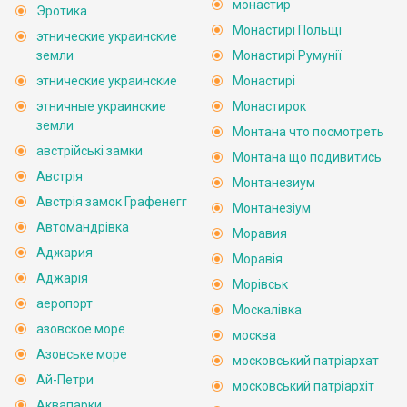
монастир
Эротика
Монастирі Польщі
этнические украинские
земли
Монастирі Румунії
этнические украинские
Монастирі
этничные украинские
Монастирок
земли
Монтана что посмотреть
австрійські замки
Монтана що подивитись
Австрія
Монтанезиум
Австрія замок Графенегг
Монтанезіум
Автомандрівка
Моравия
Аджария
Моравія
Аджарія
Морівськ
аеропорт
Москалівка
азовское море
москва
Азовське море
московський патріархат
Ай-Петри
московський патріархіт
Аквапарки