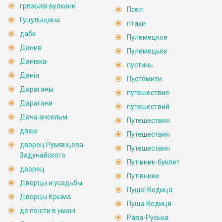
грязьові вулкани
Псел
Гуцульщина
птахи
дабк
Пулемецкое
Дания
Пулемецьке
Данівка
пустинь
Данія
Пустомити
Дараганы
путешествие
Дарагани
путешествий
Дача ансельм.
Путешествия
двері
Путешествия
дворец Румянцева-
Путешествия
Задунайского
Путівник-буклет
дворец
Путівники
Дворцы и усадьбы
Пуща-Водица
Дворцы Крыма
Пуща Водиця
де поїсти в умані
Рава-Руська