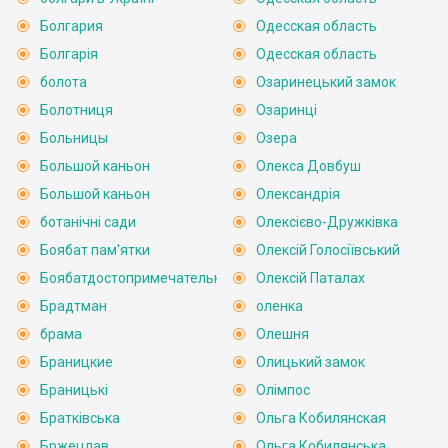
Болгария
Одесская область
Болгарія
Одесская область
болота
Озаринецький замок
Болотниця
Озаринці
Больницы
Озера
Большой каньон
Олекса Довбуш
Большой каньон
Олександрія
ботанічні сади
Олексієво-Дружківка
Боябат пам'ятки
Олексій Голосіївський
Боябатдостопримечательности
Олексій Паталах
Брадтман
оленка
брама
Олешня
Браницкие
Олицький замок
Браницькі
Олімпос
Братківська
Ольга Кобилянская
Бржецлав
Ольга Кобилянська