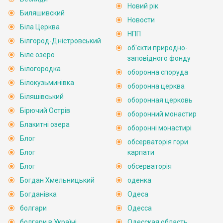
Новий рік
Биляшивский
Новости
Біла Церква
НПП
Білгород-Дністровський
об'єкти природно-
Біле озеро
заповідного фонду
Білогородка
оборонна споруда
Білокузьминівка
оборонна церква
Біляшівський
оборонная церковь
Бірючий Острів
оборонний монастир
Блакитні озера
оборонні монастирі
Блог
обсерваторія гори
Блог
карпати
Блог
обсерваторія
Богдан Хмельницький
оденка
Богданівка
Одеса
болгари
Одесса
болгари в Україні
Одесская область