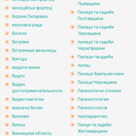
Львівщини
венеційські фортеці
Палаци та садиби
Верхня Писарівка
Полтавщини
верховна рада
Палаци та садиби
Веселе
Черкащини
Ветряки
палаци та садиби
Чернігівщини
Ветрянные мельницы
Палаци тасадиби
Вигода
палац
видатні жінки
Палаци Хмельниччини
Видео
Палаци Черкащини
Видин
достопримечательности
Палеолітичні стоянки
Видин пам'ятки
Палеонтология
визначні битви
Палеонтологія
Вилкове
палладіанство
Виллы
Палци та садиби
Житомирщини
Винницкая область