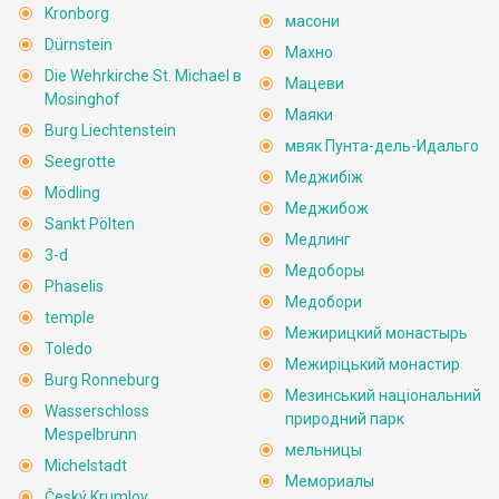
Kronborg
масони
Dürnstein
Махно
Die Wehrkirche St. Michael в
Мацеви
Mosinghof
Маяки
Burg Liechtenstein
мвяк Пунта-дель-Идальго
Seegrotte
Меджибіж
Mödling
Меджибож
Sankt Pölten
Медлинг
3-d
Медоборы
Phaselis
Медобори
temple
Межирицкий монастырь
Toledo
Межиріцький монастир
Burg Ronneburg
Мезинський національний
Wasserschloss
природний парк
Mespelbrunn
мельницы
Michelstadt
Мемориалы
Český Krumlov