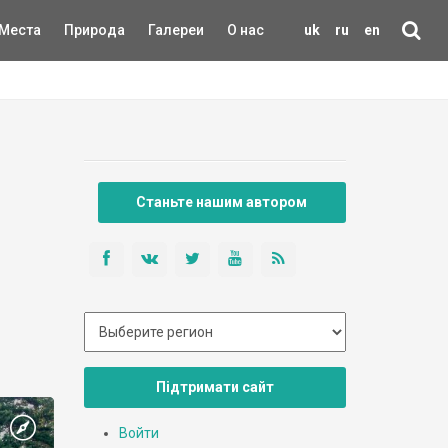
Места
Природа
Галереи
О нас
uk
ru
en
Станьте нашим автором
Підтримати сайт
Войти