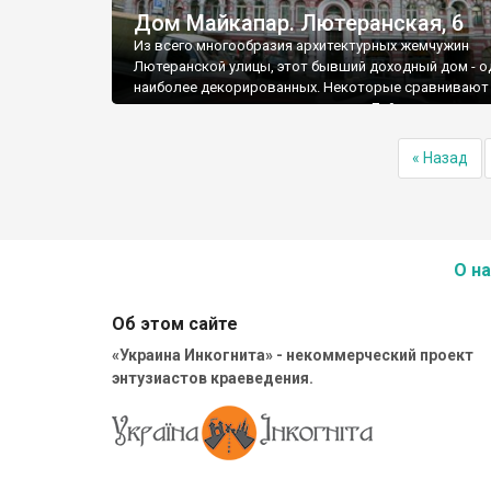
Дом Майкапар. Лютеранская, 6
Из всего многообразия архитектурных жемчужин
Лютеранской улицы, этот бывший доходный дом - о
наиболее декорированных. Некоторые сравнивают 
многоярусным кремовым тортом. Действительно п
Хотя не каждый торт так украсят кулинары, как укр
главный дом усадьбы на Лютеранской (№ 6) скульп
« Назад
строители. Проект дома сделал мастер киевского
модерна, известный архитектор немецкого происх
Мартин Клуг.
О на
Об этом сайте
«Украина Инкогнита» - некоммерческий проект
энтузиастов краеведения.