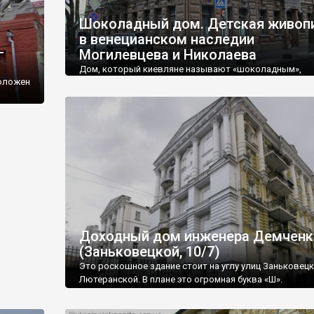
Шоколадный дом. Детская живоп
в венецианском наследии
-
Могилевцева и Николаева
Дом, который киевляне называют «шоколадным»,
положен
расположен по адресу - улица Шелковичная, 17/2. Это
практически в центре города, на Липках.
но
ова
и
оту
Доходный дом инженера Демченк
(Заньковецкой, 10/7)
Это роскошное здание стоит на углу улиц Заньковецк
Лютеранской. В плане это огромная буква «Ш».