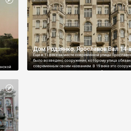
Дом Родзянко. Ярославов Вал 14-
Еще в 11 веке на месте современной улицы Ярославо
было возведено сооружение, которому улица обязан
современным своим названием. В 19 веке это соору
инской
снесли и улица стала застраиваться. Здесь появилос
в 1051
немало красивых зданий. Не все они сохранились, но
щерный
уцелевших одним из красивейших является дом под
номером 14-а, возведенный Леонидом Родзянко по п
архитектора Мартина Клуга.