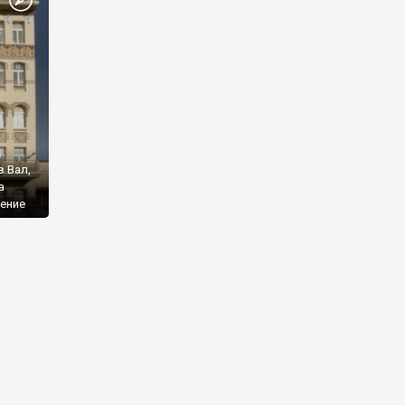
а
в Вал,
а
жение
ь
 среди
роекту