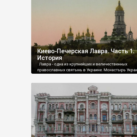
Киево-Печерская Лавра. Часть 1.
История
Лавра - одна из крупнейших и величественных
православных святынь в Украине. Монастырь Укра
православной церкви со статусом лавры. Основан 
году при князе Ярославе монахом Антонием как пе
монастырь.