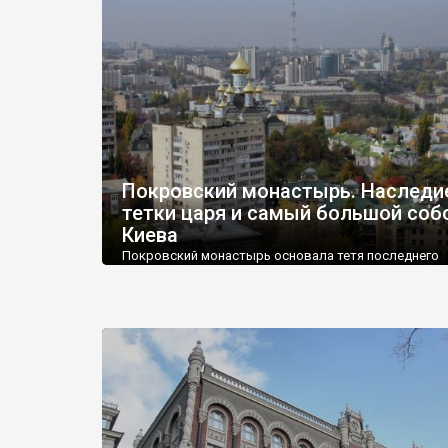
Покровский монастырь. Наследи
тетки царя и самый большой соб
Киева
Покровский монастырь основала тетя последнего
российского императора Николая II - великая княги
Александра Петровна. Дочь принца Ольденбургског
принцессы Терезы была лютеранкой от рождения, 
обручилась с великим князем Николаем (сыном
императора Николая I) и приняла православную вер