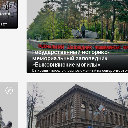
ерый и
шафт
Государственный историко-
мемориальный заповедник
«Быковнянские могилы»
Быковня - поселок, расположенный на северо-восто
окраине Киева между Броварским проспектом и ул.
Бобринецкой, а также вдоль ул. Радистов. Происхож
названия не выяснено. Упоминался как хутор в начале
С 1923 года в пределах Киева.