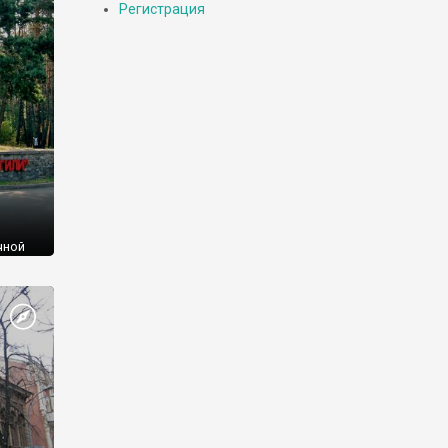
Регистрация
чной
дение
 ХХ в.