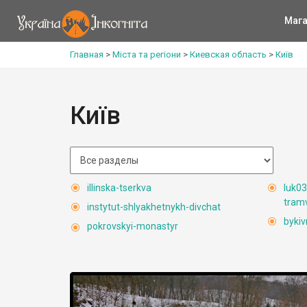
Мага
Главная
>
Міста та регіони
>
Киевская область
>
Київ
Київ
illinska-tserkva
luk03
tram
instytut-shlyakhetnykh-divchat
byki
pokrovskyi-monastyr