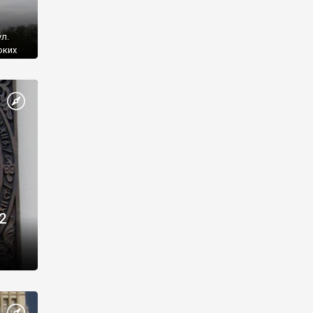
л.
оких
а
и.
Лавре
турной
е и
2
я