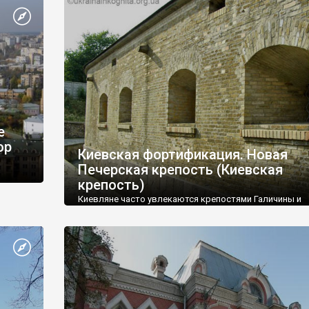
е
ор
Киевская фортификация. Новая
Печерская крепость (Киевская
крепость)
ня
Киевляне часто увлекаются крепостями Галичины и
о и
Подолья, но подавляющее их большинство даже не з
но
что самая большая крепость Украины расположена в
столице.
у.