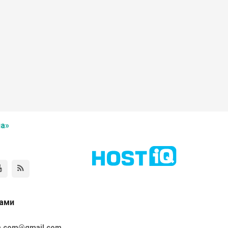
а»
нами
ta.com@gmail.com