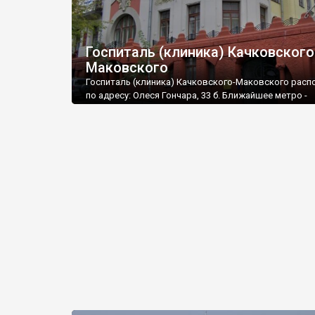
Госпиталь (клиника) Качковского
Маковского
Госпиталь (клиника) Качковского-Маковского рас
по адресу: Олеся Гончара, 33 б. Ближайшее метро -
"Университет". Небольшой по размерам, но доволь
оригинальный дом в стиле модерн вблизи Ярослав
Вала. Госпиталь украшают барельефы с полуголым
женщинами-птицами, которые, согласно одной из
мифологий, отводят от беды и придают силу. Они
достаточно интересно выглядят и дополняют крас
дома.