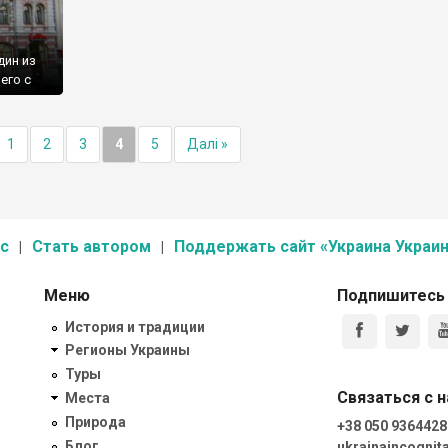
дин из
его с
охож.
асили
торы и
1
2
3
4
5
Далі »
ождения
с
Стать автором
Поддержать сайт «Украина Украин
Меню
Подпишитесь
История и традиции
Регионы Украины
Туры
Связаться с 
Места
Природа
+38 050 9364428
Блог
ukrainaincogni