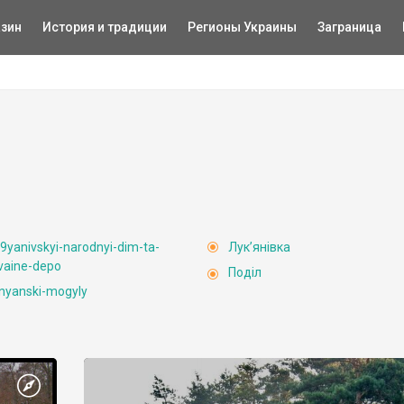
зин
История и традиции
Регионы Украины
Заграница
9yanivskyi-narodnyi-dim-ta-
Лук’янівка
vaine-depo
Поділ
vnyanski-mogyly