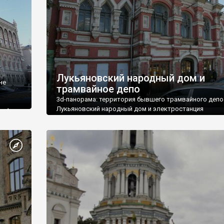
Лукьяновский народный дом и
не
трамвайное депо
3d-панорама: территория бывшего трамвайного депо
Лукьяновский народный дом и электростанция
. А то
ешь:
ует на
но». Но
таки
ень