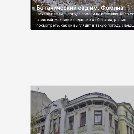
Ботанический сад им. Фомина
Начало весны, а погода совсем не весенняя. Киев с
снежный. Находясь недалеко от ботсада, решил
посмотреть, как он выглядит в такую погоду. Ланд
сада довольно оригинальный и холмистый.