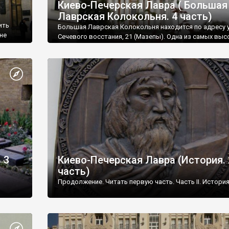
Киево-Печерская Лавра ( Большая
Лаврская Колокольня. 4 часть)
ить
Большая Лаврская Колокольня находится по адресу у
не
Сечевого восстания, 21 (Мазепы). Одна из самых выс
араса
православных колоколен мира. К тому времени, когд
ые
сводилась, была самой высокой на территории Росси
е
Колокольня – самое величественное сооружение в 
ионным,
даже не только учитывая высоту, а еще и по архитек
ценности и неповторимости композиции. Каждый из
ярусов, а их четыре, по-своему неповторим по отделк
назначению.
 3
Киево-Печерская Лавра (История. 
часть)
Продолжение. Читать первую часть. Часть II. Истори