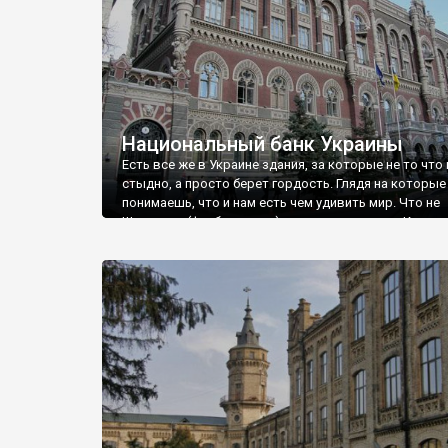
Национальный банк Украины
Есть все же в Украине здания, за которые не то что 
стыдно, а просто берет гордость. Глядя на которые
понимаешь, что и нам есть чем удивить мир. Что не
Шевченко (футболистом) единым, не одними Кличко..
так посмотришь «Залечь на дно в Брюгге» и подума
«Боже, где я живу, какая красота и величие существ
свете, но все будто в параллельном измерении, в ки
нужно шире открыть глаза – оказывается, что все-
измерение одно, просто иллюминатор покрылся оч
плотным слоем пыли…