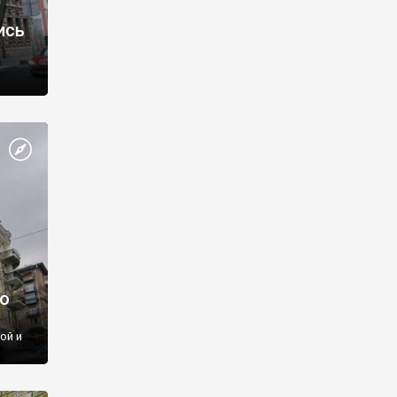
ись
о
ой и