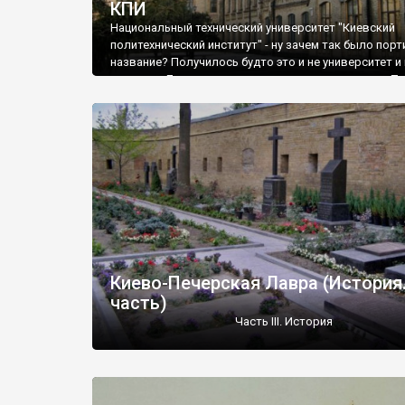
КПИ
Национальный технический университет "Киевский
политехнический институт" - ну зачем так было порт
название? Получилось будто это и не университет и 
институт. Лично я, выпускник университета имени Т
Шевченко, не воспринимаю те университеты, котор
ранее были институтами или даже техникумами. Ну н
может быть университет автодорожным или авиац
потому что его функция значительно глобальнее -
университетское образование.
Киево-Печерская Лавра (История.
часть)
Часть ІІІ. История