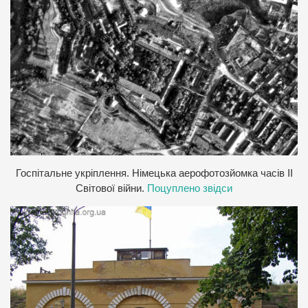
Госпітальне укріплення. Німецька аерофотозйомка часів ІІ
Світової війни.
Поцуплено звідси