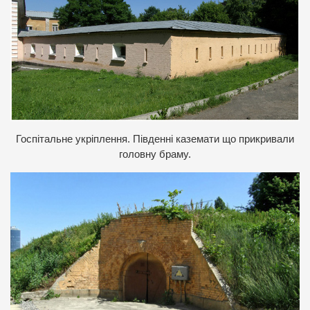
Госпітальне укріплення. Південні каземати що прикривали
головну браму.