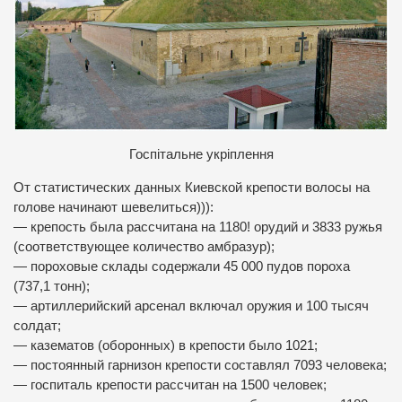
Госпітальне укріплення
От статистических данных Киевской крепости волосы на
голове начинают шевелиться))):
— крепость была рассчитана на 1180! орудий и 3833 ружья
(соответствующее количество амбразур);
— пороховые склады содержали 45 000 пудов пороха
(737,1 тонн);
— артиллерийский арсенал включал оружия и 100 тысяч
солдат;
— казематов (оборонных) в крепости было 1021;
— постоянный гарнизон крепости составлял 7093 человека;
— госпиталь крепости рассчитан на 1500 человек;