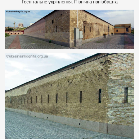
Госпітальне укріплення. Північна напівбашта