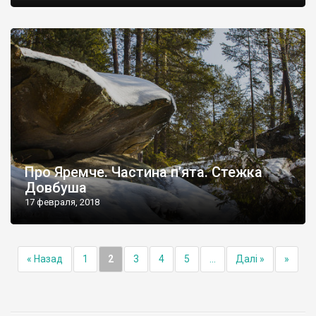
Про Яремче. Частина п’ята. Стежка
Довбуша
17 февраля, 2018
« Назад
1
2
3
4
5
...
Далі »
»