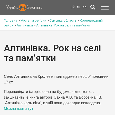
uk
ru
en
Головна
>
Міста та регіони
>
Сумська область
>
Кролевецький
район
>
Алтинівка
>
Алтинівка. Рок на селі та пам’ятки
Алтинівка. Рок на селі
та пам’ятки
Село Алтинівка на Кролевеччині відоме з першої половини
17 ст.
Переповідати історію села не будемо, якщо когось
закцікавить, є книга авторів Сахна А.В. та Боровика І.В.
“Алтинівка крізь віки”, в якій вона докладно викладена.
Можна взяти тут