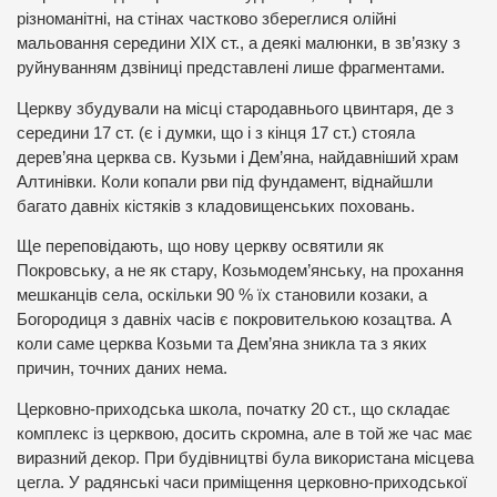
різноманітні, на стінах частково збереглися олійні
мальовання середини ХІХ ст., а деякі малюнки, в зв’язку з
руйнуванням дзвіниці представлені лише фрагментами.
Церкву збудували на місці стародавнього цвинтаря, де з
середини 17 ст. (є і думки, що і з кінця 17 ст.) стояла
дерев’яна церква св. Кузьми і Дем’яна, найдавніший храм
Алтинівки. Коли копали рви під фундамент, віднайшли
багато давніх кістяків з кладовищенських поховань.
Ще переповідають, що нову церкву освятили як
Покровську, а не як стару, Козьмодем’янську, на прохання
мешканців села, оскільки 90 % їх становили козаки, а
Богородиця з давніх часів є покровителькою козацтва. А
коли саме церква Козьми та Дем’яна зникла та з яких
причин, точних даних нема.
Церковно-приходська школа, початку 20 ст., що складає
комплекс із церквою, досить скромна, але в той же час має
виразний декор. При будівництві була використана місцева
цегла. У радянські часи приміщення церковно-приходської