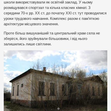
школи використовували як освітній заклад. У ньому
розміщувався спортзал та кілька класних кімнат. З
середини 70-х рр. ХХ ст. до початку ХХІ ст. тут проводилися
уроки трудового навчання. Комплекс разом є пам’яткою
архітектури місцевого значення.
Проте більш вишуканіший та центральний храм села не
зберігся, його зруйнували більшовики, і від нього
залишились лише світлини.