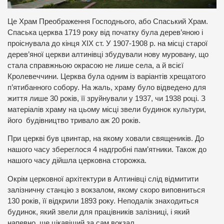
Це Храм Преображення Господнього, або Спаський Храм.
Спаська церква 1719 року від початку була дерев’яною і
проіснувала до кінця ХІХ ст. У 1907-1908 р. на місці старої
дерев’яної церкви алтинівці збудували нову муровану, що
стала справжньою окрасою не лише села, а й всієї
Кролевеччини. Церква була одним із варіантів хрещатого
п’ятибанного собору. На жаль, храму було відведено для
життя лише 30 років, її зруйнували у 1937, чи 1938 році. З
матеріалів храму на цьому місці звели будинок культури,
його будівництво тривало аж 20 років.
При церкві був цвинтар, на якому ховали священиків. До
нашого часу збереглося 4 надгробні пам’ятники. Також до
нашого часу дійшла церковна сторожка.
Окрім церковної архітектури в Алтинівці слід відмитити
залізничну станцію з вокзалом, якому скоро виповниться
130 років, її відкрили 1893 року. Неподалік знаходиться
будинок, який звели для працівників залізниці, і який
напевно, ще цікавіший за сам вокзал