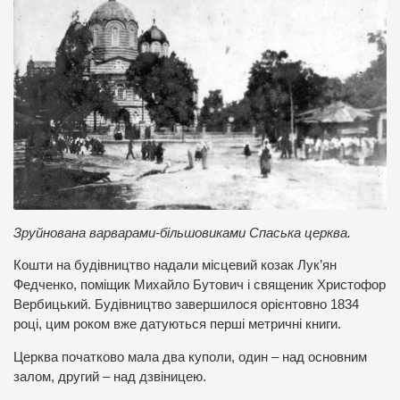
Зруйнована варварами-більшовиками Спаська церква.
Кошти на будівництво надали місцевий козак Лук’ян
Федченко, поміщик Михайло Бутович і священик Христофор
Вербицький. Будівництво завершилося орієнтовно 1834
році, цим роком вже датуються перші метричні книги.
Церква початково мала два куполи, один – над основним
залом, другий – над дзвіницею.