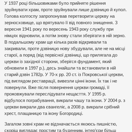
У 1937 році більшовиками було прийняте рішення
зруйнувати храм, проте зруйнували лише дзвіницю й купол.
Голова колгоспу запропонував перетворити церкву на
зерносховище, що врятувало її від повного знищення. З
вересня 1941 року по вересень 1943 року службу при
німцях відновили, а потім знову стали зберігати в ній зерно.
В подальшому храм ще кілька разів відкривали та
закривали, проте дзвіницю нову збудували, але не на місці
старої, а поряд (від первісної дзвіниці, що прилягала до
церкви із західної сторони, зберігся фундамент, який
обновили в 1997 р.), десь знайшли та встановили в ній
старий дзвін 1782р. У 70-х рр. 20 ст. із Покровської церкви,
під виглядом реставрації, вивезли цінні ікони. Їх так і не
повернули. Вже після повернення церкви громаді, її
прожовжували переслідувати нещасття. У 1995 р.
відбулося пограбування, викрали чашу та ікони. У 2004 р. з
церкви викрали два євангеліє, а 2008 р. викрали срібний
хрест, плащаницю та ікону Богородиці.
Загалом зовні храм не відзначається якоюсь пишністю,
скоріш виглядає простим та буденним, інтер’єри більш