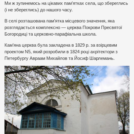
Ми ж зупинемось на цікавих пам’ятках села, що збереглись
(і не збереглись) до нашого часу.
В селі розташована пам’ятка місцевого значення, яка
розглядається комплексно — церква Покрови Пресвятої
Богородиці та церковно-парафіальна школа.
Кам’яна церква була закладена в 1829 р. за взірцевим
проектом N5, який розробили в 1824 році ахрітектори з
Петербургу Авраам Михайлов та Йосиф Шарлемань.