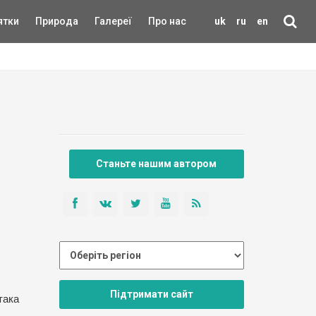
ятки
Природа
Галереї
Про нас
uk
ru
en
Станьте нашим автором
Підтримати сайт
така