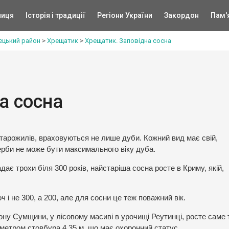
ниця
Історія і традиції
Регіони України
Закордон
Пам'
ецький район
>
Хрещатик
>
Хрещатик. Заповідна сосна
а сосна
тарожилів, враховуються не лише дуби. Кожний вид має свій,
верби не може бути максимального віку дуба.
ає трохи біля 300 років, найстаріша сосна росте в Криму, якій,
 і не 300, а 200, але для сосни це теж поважний вік.
ну Сумщини, у лісовому масиві в урочищі Реутинці, росте саме 
іаметром стовбура 4,35 м, що має охоронний статус.