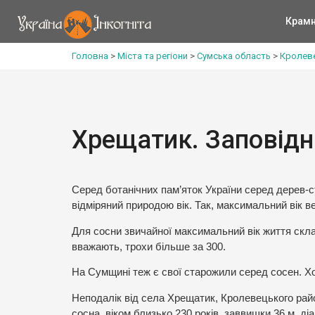
Крам
Головна
>
Міста та регіони
>
Сумська область
>
Кролев
Хрещатик. Заповідн
Серед ботанічних пам’яток України серед дерев-с
відміряний природою вік. Так, максимальний вік 
Для сосни звичайної максимальний вік життя склад
вважають, трохи більше за 300.
На Сумщині теж є свої старожили серед сосен. Хоч
Неподалік від села Хрещатик, Кролевецького райо
сосна, віком близько 230 років, заввишки 36 м, д