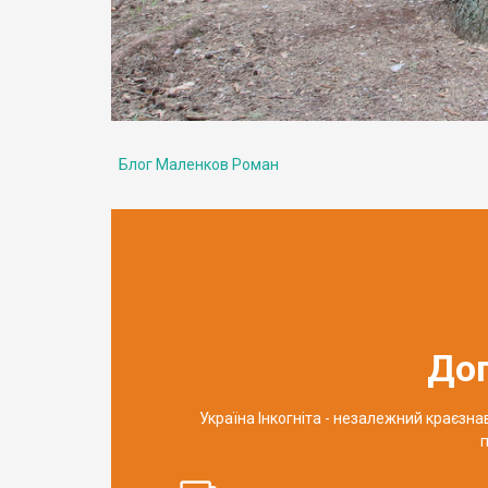
Блог Маленков Роман
До
Україна Інкогніта - незалежний краєзн
п