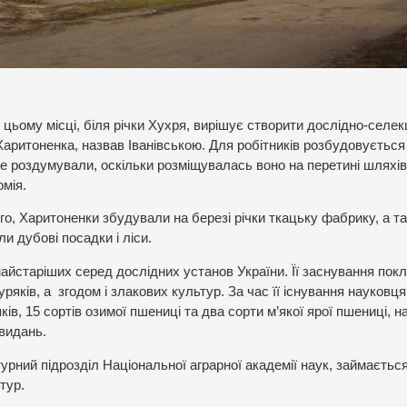
в цьому місці, біля річки Хухря, вирішує створити дослідно-селек
Харитоненка, назвав Іванівською. Для робітників розбудовується
е роздумували, оскільки розміщувалась воно на перетині шляхі
мія.
го, Харитоненки збудували на березі річки ткацьку фабрику, а т
 дубові посадки і ліси.
 найстаріших серед дослідних установ України. Її заснування пок
ряків, а згодом і злакових культур. За час її існування науковц
яків, 15 сортів озимої пшениці та два сорти м’якої ярої пшениці, 
 видань.
рний підрозділ Національної аграрної академії наук, займаєтьс
тур.