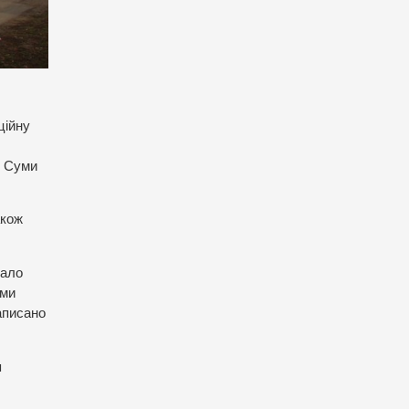
ційну
в Суми
акож
лало
ями
написано
я