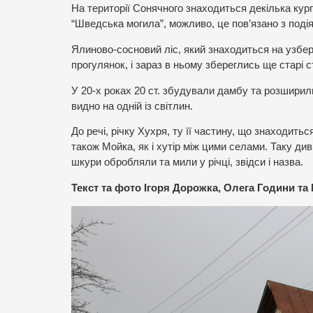
На території Сонячного знаходиться декілька кург
“Шведська могила”, можливо, це пов’язано з подія
Ялиново-сосновий ліс, який знаходиться на узбер
прогулянок, і зараз в ньому збереглись ще старі с
У 20-х роках 20 ст. збудували дамбу та розширили
видно на одній із світлин.
До речі, річку Хухря, ту її частину, що знаходить
також Мойка, як і хутір між цими селами. Таку ди
шкури обробляли та мили у річці, звідси і назва.
Текст та фото Ігоря Дорожка, Олега Години та