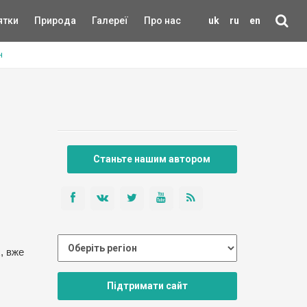
ятки
Природа
Галереї
Про нас
uk
ru
en
н
Станьте нашим автором
, вже
Підтримати сайт