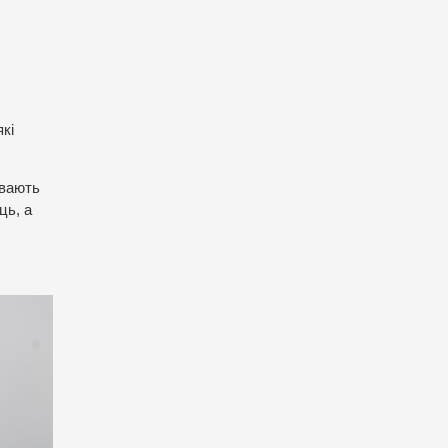
кі
ивають
ць, а