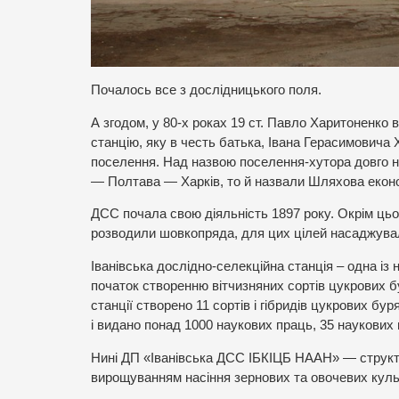
Почалось все з дослідницького поля.
А згодом, у 80-х роках 19 ст. Павло Харитоненко 
станцію, яку в честь батька, Івана Герасимовича 
поселення. Над назвою поселення-хутора довго н
— Полтава — Харків, то й назвали Шляхова еконо
ДСС почала свою діяльність 1897 року. Окрім цьо
розводили шовкопряда, для цих цілей насаджували
Іванівська дослідно-селекційна станція – одна із
початок створенню вітчизняних сортів цукрових бу
станції створено 11 сортів і гібридів цукрових бур
і видано понад 1000 наукових праць, 35 наукових
Нині ДП «Іванівська ДСС ІБКІЦБ НААН» — структу
вирощуванням насіння зернових та овочевих куль