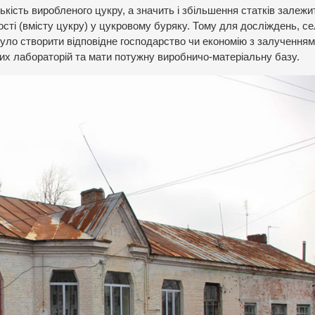
ькість виробленого цукру, а значить і збільшення статків залежи
ості (вмісту цукру) у цукровому буряку. Тому для досліждень, се
уло створити відповідне господарство чи економію з залученням
них лабораторій та мати потужну виробничо-матеріальну базу.