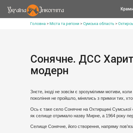
Крам
Головна
>
Міста та регіони
>
Сумська область
>
Охтирсь
Сонячне. ДСС Харит
модерн
Знєте, іноді не зовсім є зрозумілими мотиви, кол
покоління не пройшло, мінялись з примхи тих, хт
Ось є таке село Сонячне на Охтирщині Сумської об
як селище отримало назву Мирне, а 1964 року пе
Селище Сонячне, його створення, напряму пов’яз