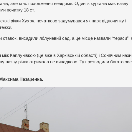
анів, але їхнє походження невідоме. Один із курганів має назву
ми початку 18 ст.
ежжі річки Хухря, початково задумувався як парк відпочинку і
тежки.
 ставок, висадили яблуневий сад, а це місце назвали “тераси”, я
ся між Каплунівкою (це вже в Харківській області) і Сонячним наз
вну назву річка отримала не випадково. Тут розводили багато ове
 Максима Назаренка.