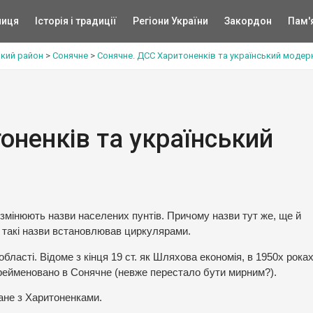
ниця
Історія і традиції
Регіони України
Закордон
Пам'
кий район
>
Сонячне
>
Сонячне. ДСС Харитоненків та український модер
оненків та український
и змінюють назви населених пунтів. Причому назви тут же, ще й
о такі назви встановлював циркулярами.
ласті. Відоме з кінця 19 ст. як Шляхова економія, в 1950х роках
рейменовано в Сонячне (невже перестало бути мирним?).
ане з Харитоненками.