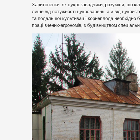
Харитоненки, як цукрозаводчики, розуміли, що кіл
лише від потужності цукроварень, а й від цукрист
та подальшої культивації корнеплода необхідно б
праці вчених-агрономів, з будівництвом спеціаль