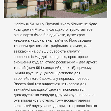
Навіть якби нині у Путивлі нічого більше не було
крім церкви Миколи Козацького, туристам все
рівно варто було б сюди їхати, адже храм –
неабияка національна пам’ятка. Його зводили
типовим для козаків тридільним храмом, але,
зважаючи на більшу суворість клімату,
порівняно із Наддніпрянщиною, просторове
вирішення будівлі стало російським – два яруси:
теплий (нижній) і холодний (верхній), причому
нижній ярус не у цоколі, що типово для
європейського бароко, а у першому поверсі.
Висота бані теж видається нетиповою для
звичайної козацької церкви і пояснюється
двохярусністю споруди (другий ярус не повинен
був впиратись у стелю, тому восьмигранний
верх, який звужувався догори, створював ілюзію