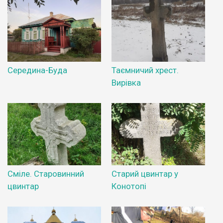
Середина-Буда
Таємничий хрест.
Вирівка
Сміле. Старовинний
Старий цвинтар у
цвинтар
Конотопі