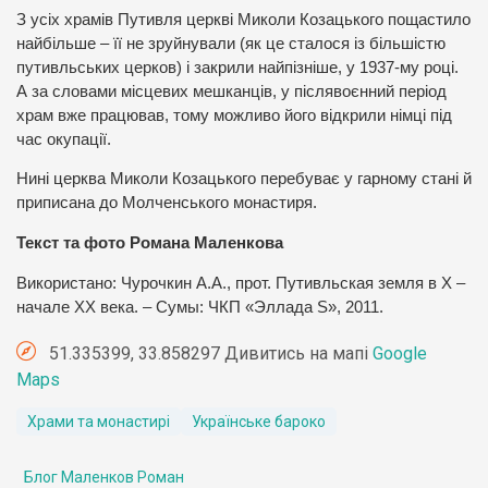
З усіх храмів Путивля церкві Миколи Козацького пощастило
найбільше – її не зруйнували (як це сталося із більшістю
путивльських церков) і закрили найпізніше, у 1937-му році.
А за словами місцевих мешканців, у післявоєнний період
храм вже працював, тому можливо його відкрили німці під
час окупації.
Нині церква Миколи Козацького перебуває у гарному стані й
приписана до Молченського монастиря.
Текст та фото Романа Маленкова
Використано: Чурочкин А.А., прот. Путивльская земля в Х –
начале ХХ века. – Сумы: ЧКП «Эллада S», 2011.
51.335399, 33.858297 Дивитись на мапі
Google
Maps
Храми та монастирі
Українське бароко
Блог Маленков Роман