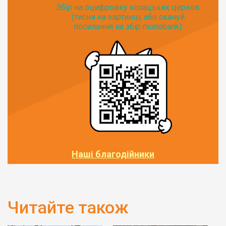
Збір на оцифровку козацьких церков
(тисни на картинці, або скануй
посилання на збір monobank):
Наші благодійники
Читайте також