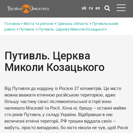
uk
ru
en
Головна
>
Міста та регіони
>
Сумська область
>
Путивльський
район
>
Путивль
>
Путивль. Церква Миколи Козацького
Путивль. Церква
Миколи Козацького
Від Путивля до кордону із Росією 27 кілометрів. Це місто
можна вважати етнічною російською територією, адже
більшу частину своєї післямонгольської історії воно
належало Московії та Росії. Хоча ні, брешу – останні майже
сто років Путивль у складі України. Відібравши в нас
величезні етнічні території, РФ трошки віддала своїх –
мабуть, просто випадково, бо ніхто ніколи не чув, щоб Росія