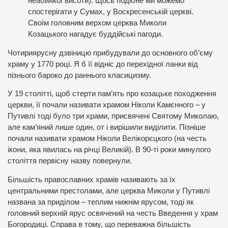
неабиякої висоти). Щось подібне ми можемо
спостерігати у Сумах, у Воскресенській церкві.
Своїм головним верхом церква Миколи
Козацького нагадує буддійські пагоди.
Чотириярусну дзвіницю прибудували до основного об’єму
храму у 1770 році. Я б її відніс до перехідної ланки від
пізнього бароко до раннього класицизму.
У 19 столітті, щоб стерти пам’ять про козацьке походження
церкви, її почали називати храмом Ніколи Камєнного – у
Путивлі тоді було три храми, присвячені Святому Миколаю,
але кам’яний лише один, от і вирішили виділити. Пізніше
почали називати храмом Ніколи Велікорєцкого (на честь
ікони, яка явилась на річці Великій). В 90-ті роки минулого
століття первісну назву повернули.
Більшість православних храмів називають за їх
центральними престолами, але церква Миколи у Путивлі
названа за приділом – теплим нижнім ярусом, тоді як
головний верхній ярус освячений на честь Введення у храм
Богородиці. Справа в тому, що переважна більшість