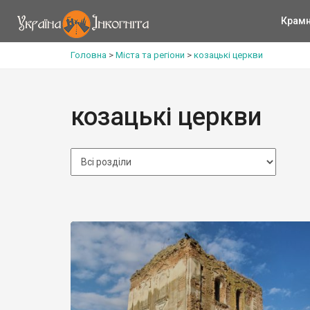
Крам
Головна
>
Міста та регіони
>
козацькі церкви
козацькі церкви