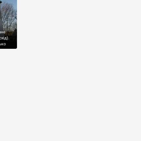
ане
хід).
ько