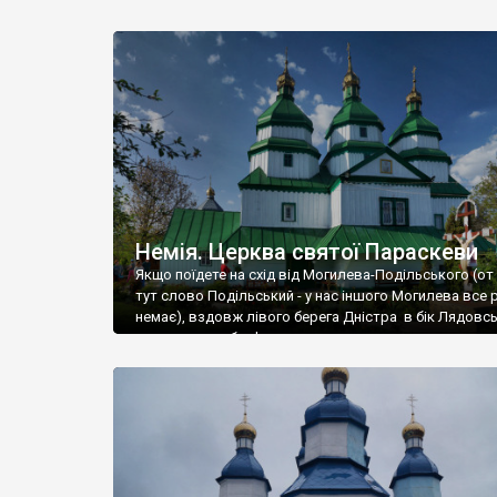
Немія. Церква святої Параскеви
Якщо поїдете на схід від Могилева-Подільського (от
тут слово Подільський - у нас іншого Могилева все 
немає), вздовж лівого берега Дністра в бік Лядовс
монастиря - обов'язково