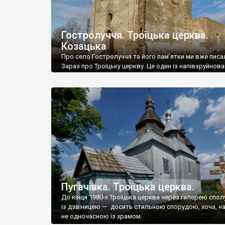
Гостролуччя. Троїцька церква.
Козацька
Про село Гостролуччя та його пам’ятки ми вже писа
Зараз про Троїцьку церкву. Це один із напівзруйнова
зразків українського бароко. Ще один такий маємо 
Дігтярівці (про неї ми вже писали) – то церква збуд
гетьманом Іваном Мазепою і вона значно відоміша. 
Троїцька церква у Гостролуччі поки залишається м
забутою. Її збудував на […]
Пугачівка. Троїцька церква.
До кінця 1980-х Троїцька церква через галерею спо
із дзвіницею — досить стильною спорудою, хоча, н
не одночасною із храмом.