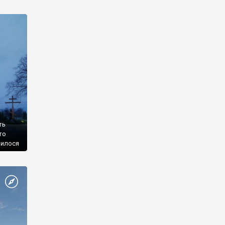
ть
то
вилося