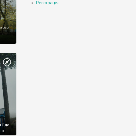
Реєстрація
ького
її до
ло.