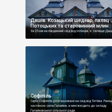
Дашів. Козацький шедевр, палац
Потоцьких та старовинний млин
За 25 км на південний схід від Іллінців, є селище Даш
Софіпіль
Село Софіпіль розташоване на схід від Тетіїва. Рані
частиною села Галайки, а нині входить до складу
Галайківської сільської ради.