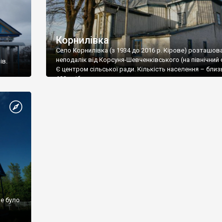
Корнилівка
Село Корнилівка (з 1934 до 2016 р. Кірове) розташов
неподалік від Корсуня-Шевченківського (на північний с
ів.
Є центром сільської ради. Кількість населення – близ
600 осіб.
ше було