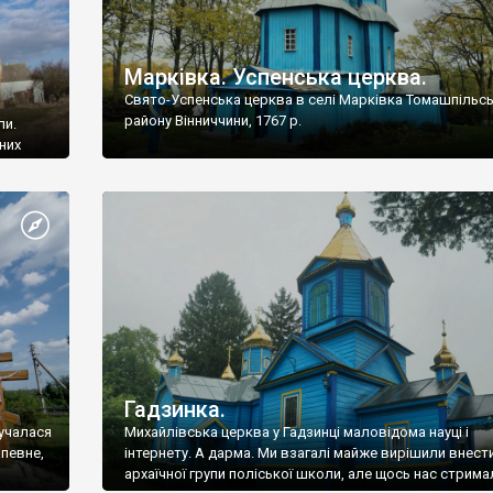
Марківка. Успенська церква.
Свято-Успенська церква в селі Марківка Томашпільс
району Вінниччини, 1767 р.
ли.
них
у
ована
А от
айже
Гадзинка.
лучалася
Михайлівська церква у Гадзинці маловідома науці і
апевне,
інтернету. А дарма. Ми взагалі майже вирішили внести 
архаїчної групи поліської школи, але щось нас стрима