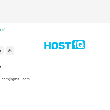
та”
и
ta.com@gmail.com