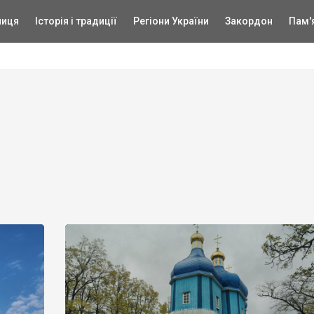
ниця
Історія і традиції
Регіони України
Закордон
Пам'