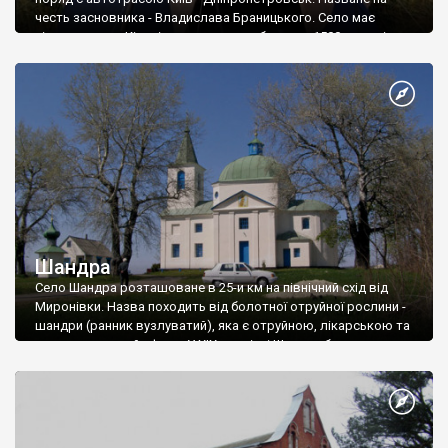
честь засновника - Владислава Браницького. Село має
сільську раду. Кількість населення - близько 1500 чоловік.
Шандра
Село Шандра розташоване в 25-и км на північний схід від
Миронівки. Назва походить від болотної отруйної рослини -
шандри (ранник вузлуватий), яка є отруйною, лікарською та
має наркотичний ефект. У ХІХ столітті Шандра була
містечком. Зараз село має сільську раду. Кількість населення
- близько 900 чоловік.