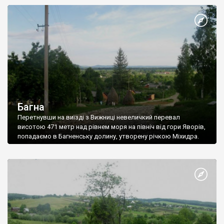
Багна
Перетнувши на виїзді з Вижниці невеличкий перевал
висотою 471 метр над рівнем моря на північ від гори Яворів,
попадаємо в Багненську долину, утворену річкою Міхидра.