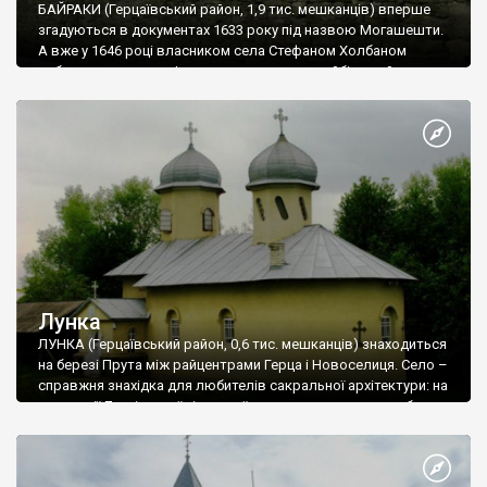
БАЙРАКИ (Герцаївський район, 1,9 тис. мешканців) вперше
згадуються в документах 1633 року під назвою Могашешти.
А вже у 1646 році власником села Стефаном Холбаном
побудовано церкву. І не просто церкву, а найбільший з
сільських храмів на всій території південно-східної Буковини.
Церква Різдва Богородиці збудована з цегли у характерному
для Буковини і північної частини Молдови стилі і має форму
трилисника з конхою вівтаря та двома бічними ризалітами.
Лунка
ЛУНКА (Герцаївський район, 0,6 тис. мешканців) знаходиться
на березі Прута між райцентрами Герца і Новоселиця. Село –
справжня знахідка для любителів сакральної архітектури: на
території Лунківської сільської ради, яка включає в себе
села Лунку, Великосілля та Могилівку, розташовані відразу 6
храмів.