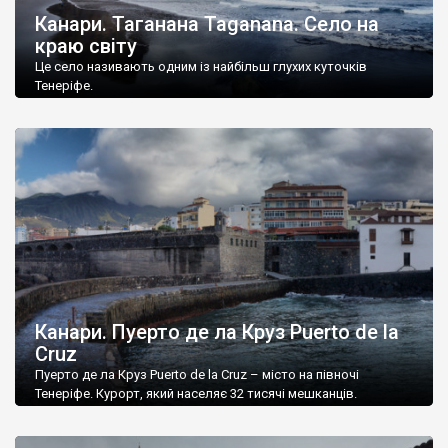
Канари. Таганана Taganana. Село на
краю світу
Це село називають одним із найбільш глухих куточків
Тенеріфе.
Канари. Пуерто де ла Круз Puerto de la
Cruz
Пуерто де ла Круз Puerto de la Cruz – місто на півночі
Тенеріфе. Курорт, який населяє 32 тисячі мешканців.