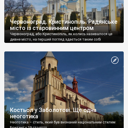
Червоноград. Кристинопіль. Радянське
місто із старовинним центром
Червоноград, або Кристинопіль, як колись називалося це
дивне місто, на перший погляд здається таким собі
шматочком Сходу на Заході, колонією Радянського Союзу
серед напів-європейських містечок Галичини. Принаймні,
саме таке враження спіткає подорожуючого коли після
вишуканої Жовкви, облуплених але гонорових Великих
Мостів, таємничого Белзу він опиняється серед
червоноградських шахт і баракоподібних хрущовок. Проте це
– лише […]
Костьол у Заболотові. Ще одна
неоготика
Неоготика – стиль, який був визнаний національним стилем
Британії у 19 столітті.