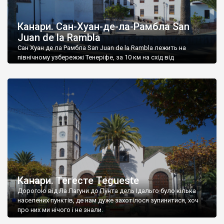
Канари. Сан-Хуан-де-ла-Рамбла San
Juan de la Rambla
Сан Хуан де ла Рамбла San Juan de la Rambla лежить на
північному узбережжі Тенеріфе, за 10 км на схід від
туристичного Пуерто-де-ла-Круз.
Канари. Тегесте Tegueste
Дорогою від Ла Лагуни до Пунта дель Ідальго було кілька
населених пунктів, де нам дуже захотілося зупинитися, хоч
про них ми нічого і не знали.