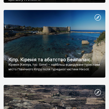
Кіпр. Кіренія та абатство Беллапаіс.
Кіренія (Kerinya, тур. Girne) – найбільш відвідуване туристами
місто Північного Кіпру після турецької частини Нікосії.