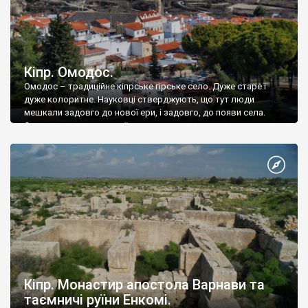
Кіпр. Омодос.
Омодос – традиційне кіпрське гірське село. Дуже старе і
дуже колоритне. Науковці стверджують, що тут люди
мешкали задовго до нової ери, і задовго, до появи села.
Омодос – не антична руїна.
Кіпр. Монастир апостола Варнави та
таємничі руїни Енкомі.