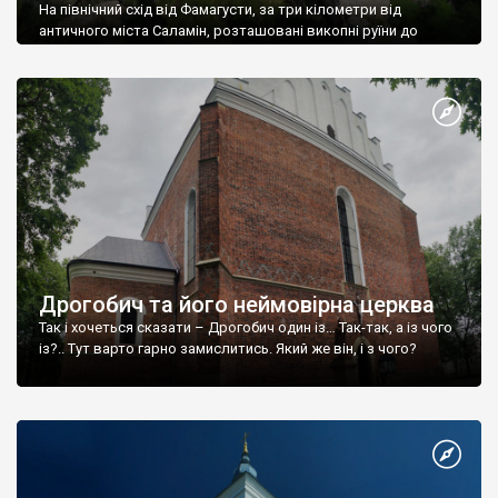
На північний схід від Фамагусти, за три кілометри від
античного міста Саламін, розташовані викопні руїни до
античного міста Енкомі (gr.
Дрогобич та його неймовірна церква
Так і хочеться сказати – Дрогобич один із… Так-так, а із чого
із?.. Тут варто гарно замислитись. Який же він, і з чого?