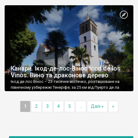
Канари. Ікод-де-лос-Вінос Icod de los
Vinos. Вино та драконове дерево
Ікод де лос Вінос – 23-тисячне містечко, розташоване на
північному узбережжі Тенеріфе, за 25 км від Пуерто де ла
Круз.
1
2
3
4
5
...
Далі »
»