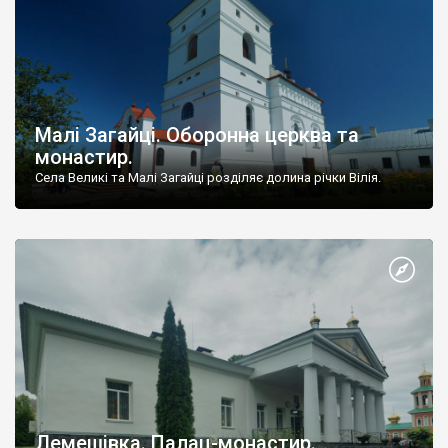
Малі Загайці. Оборонна церква та
монастир.
Села Великі та Малі Загайці розділяє долина річки Вілія.
Лемешівка. Палац-монастир.