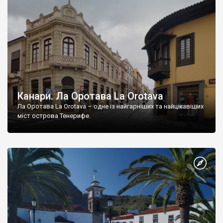
Канари. Ла Оротава La Orotava
Ла Оротава La Orotava – одне із найгарніших та найцікавіших
міст острова Тенерифе.