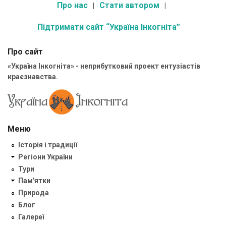
Про нас
Стати автором
Підтримати сайт “Україна Інкогніта”
Про сайт
«Україна Інкогніта» - неприбутковий проект ентузіастів
краєзнавства.
Меню
Історія і традиції
Регіони України
Тури
Пам'ятки
Природа
Блог
Галереї