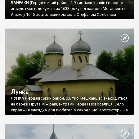
БАЙРАКИ (Герцаївський район, 1,9 тис. мешканців) вперше
згадуються в документах 1633 року під назвою Могашешти.
А вже у 1646 році власником села Стефаном Холбаном
побудовано церкву. І не просто церкву, а найбільший з
сільських храмів на всій території південно-східної Буковини.
Церква Різдва Богородиці збудована з цегли у характерному
для Буковини і північної частини Молдови стилі і має форму
трилисника з конхою вівтаря та двома бічними ризалітами.
Лунка
ЛУНКА (Герцаївський район, 0,6 тис. мешканців) знаходиться
на березі Прута між райцентрами Герца і Новоселиця. Село –
справжня знахідка для любителів сакральної архітектури: на
території Лунківської сільської ради, яка включає в себе
села Лунку, Великосілля та Могилівку, розташовані відразу 6
храмів.