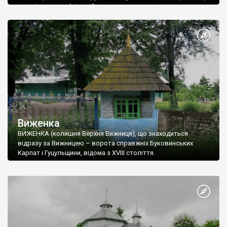
над рівнем моря), із срібними куполами монастирських
церков.
Виженка
ВИЖЕНКА (колишня Верхня Вижниця), що знаходиться
відразу за Вижницею – ворота справжніх Буковинських
Карпат і Гуцульщини, відома з ХVIII століття.