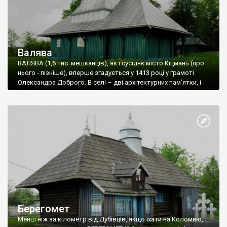
Валява
ВАЛЯВА (1,6 тис. мешканців), як і сусіднє місто Кіцмань (про
нього - пізніше), вперше згадується у 1413 році у грамоті
Олександра Доброго. В селі – дві архітектурних пам’ятки, і
одна – гламурно-сучасна.
Дерев’яна Успенська церква (1778 рік) у центрі Валяви –
симбіоз двох вже знайомих нам типів – «хатнього» та
гуцульського. У своєму первісному вигляді церква до наших
часів не дійшла. Те, що ми маємо сьогодні: кам’яний
фундамент, обшиті тесом стіни – результат її перебудови у
ХІХ столітті.
Берегомет
Менш ніж за кілометр від Дубівців, якщо їхати на Коломию,