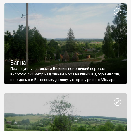
Багна
Перетнувши на виїзді з Вижниці невеличкий перевал
висотою 471 метр над рівнем моря на північ від гори Яворів,
попадаємо в Багненську долину, утворену річкою Міхидра.