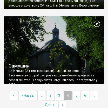
розпочинається село БЕРЕГОМЕТ (0,8 тис. мешканців), яке
вперше згадується у XVII столітті (Не плутати з Берегометом
тим, що на Сереті!). Миколаївська церква в Берегометі є
найціннішим зразком серед церков «хатнього» типу на
Кіцманщині. Щоб побачити її, треба в центрі села біля
автобусної зупинки звернути ліворуч, проїхавши один
квартал.
Самушин
САМУШИН (0,4 тис. мешканців) - маленьке село
Заставнівського району, розташоване безпосередньо на
березі Дністра. В документах Самушин вперше згадується у
1636 році, але є історичні підстави вважати, що поселення
існує з 1621 року. З походженням назви села пов’язана
легенда, яка близька до справжніх історичних подій. Під час
«
« Назад
...
2
3
4
5
6
...
Хотинської війни у 1621 році передовий загін козаків,
прямуючи до Хотина, шукав переправу через Дністер i
Далі »
»
натрапив на турків, що їх переслідували. У сутичці з ворогами