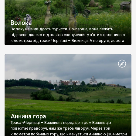
Волока
Волоку не відвідують туристи. По-перше, вона лежить
відносно далеко від шляхів сполучення: у п’яти з половиною
кілометрах від траси Чернівці – Вижниця. А по друге, дорога
сюди ну дуже складна: більше ніж на другій передачі аж ніяк
не поїдеш! Але ж яка ця дорога!
Аннина гора
Траса «Чернівці – Вижниця» перед центром Вашківців
повертає праворуч, нам же треба ліворуч. Через три
кілометри побачимо гору, що йменується Анниною (304 метри