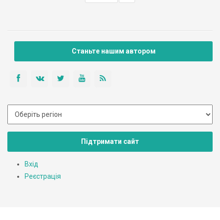
загинули всі, крім козака Самуся.
Станьте нашим автором
Підтримати сайт
Вхід
Реєстрація