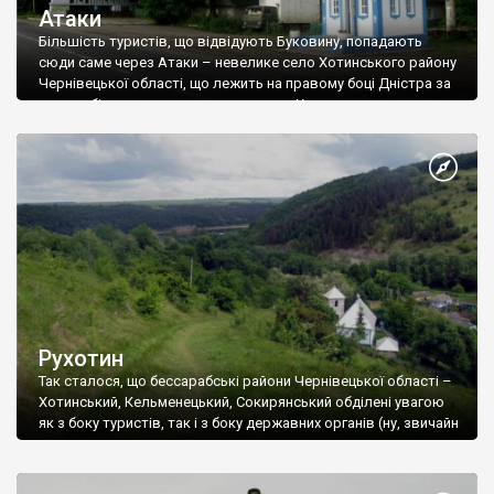
Атаки
Більшість туристів, що відвідують Буковину, попадають
сюди саме через Атаки – невелике село Хотинського району
Чернівецької області, що лежить на правому боці Дністра за
автомобільним мостом, що сполучає Хмельницьку та
Чернівецьку області. Хоча належність Хотинщини до
Буковини – питання спірне, адже Хотинщина – історично це
Північна Бессарабія, в останні роки назва «Буковина»
(точніше – «Північна Буковина») застосовується до всієї
Чернівецької області.
Рухотин
Так сталося, що бессарабські райони Чернівецької області –
Хотинський, Кельменецький, Сокирянський обділені увагою
як з боку туристів, так і з боку державних органів (ну, звичайн