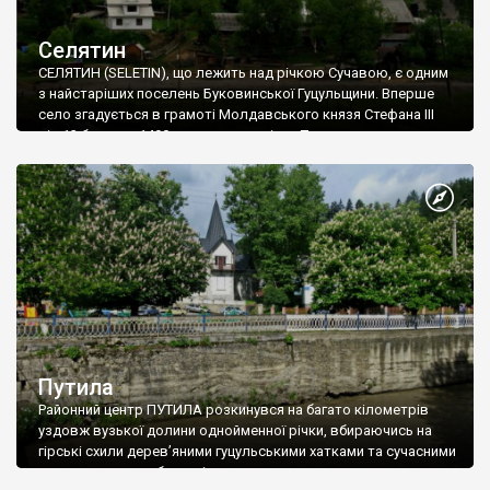
Селятин
СЕЛЯТИН (SELETIN), що лежить над річкою Сучавою, є одним
з найстаріших поселень Буковинської Гуцульщини. Вперше
село згадується в грамоті Молдавського князя Стефана ІІІ
від 13 березня 1490 року, як власність Путнянського
монастиря. Сьогодні цей відомий православний монастир
знаходиться на території Румунії.
Путила
Районний центр ПУТИЛА розкинувся на багато кілометрів
уздовж вузької долини однойменної річки, вбираючись на
гірські схили дерев’яними гуцульськими хатками та сучасними
корпусами нових будинків.