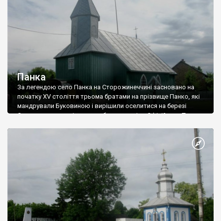
Панка
За легендою село Панка на Сторожинеччині засновано на
початку XV століття трьома братами на прізвище Панко, які
мандрували Буковиною і вирішили оселитися на березі
Серету на галявині посеред букового лісу. Офіційно ж Панка
вперше згадується у 1428 році в грамоті молдавських
господарів. Тоді тут, на березі Серету в урочищі «Паланка»
було збудовано укріплене городище. Пізніше село носило
різні назви: Панкауци, Панчешти, Панковці, а за часи
комуністичної влади село називалось Клинівка.