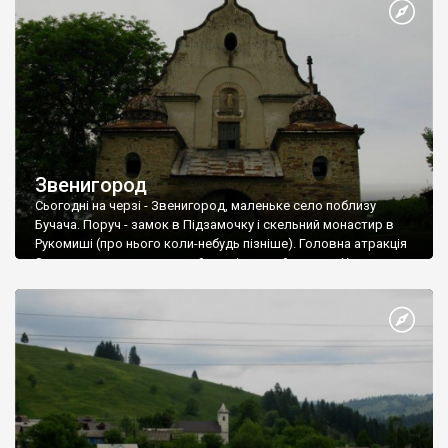
Звенигород
Сьогодні на черзі - Звенигород, маленьке село поблизу
Бучача. Поруч - замок в Підзамочку і скельний монастир в
Рукомиші (про нього коли-небудь пізніше). Головна атракція
Звенигорода - симпатичний оригінальний костел. Храм не
занадто давній - всього 1934 рік. А привертає увагу не віком,
а своєю модерновістю: такі костели будували лише у
міжвоєнний період.