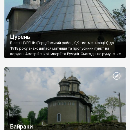
Цурень
В селі ЦУРЕНЬ (Герцаївський район, 0,9 тис. мешканців) до
1918 року знаходилася митниця та пропускний пункт на
кордоні Австрійської імперії та Румунії. Сьогодні це румунське
поселення, відоме промисловим підприємством «Євро-
Свинка». Раніше ж воно славилося не лише митницею, але й
своєю архаїчною дерев’яною церквою «хатнього» типу.
Сьогодні церква архангелів Михаїла та Гавриїла присутня в
реєстрі архітектурних пам’яток України державного значення,
але від її автентичності не залишилося й сліду.
Байраки