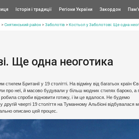
ниця
Історія і традиції
Регіони України
Закордон
Пам'
ь
>
Снятинський район
>
Заболотів
>
Костьол у Заболотові. Ще одна нео
ві. Ще одна неоготика
 стилем Британії у 19 столітті. На відміну від багатьох країн Єв
ли про неї, й масово будували у більш модних стилях бароко, а 
х робила спроби відновити готику, і їм це вдалося. Не будемо
у другій чверті 19 століття на Туманному Альбіоні відбувалася 
тально описано цей процес.