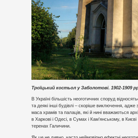
Троїцький костьол у Заболотові. 1902-1909 рр
В Україні більшість неоготичних споруд відносять
та деякі інші будівлі – скоріше виключення, адже 
маса храмів та палаців, які й нині вважаються ар
в Харкові і Одесі, в Сумах і Кам’янському, в Києві
теренах Галичини.
Як це не дивно, часто неймовірно ефектні неоготи