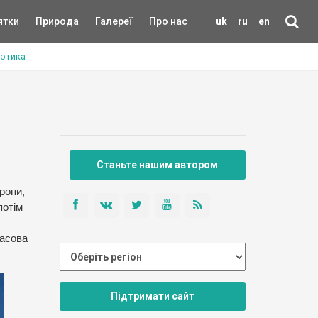
ятки
Природа
Галереї
Про нас
uk
ru
en
готика
Станьте нашим автором
ропи,
потім
масова
Підтримати сайт