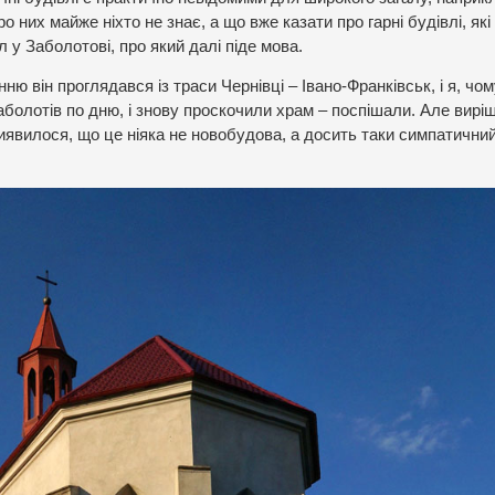
ро них майже ніхто не знає, а що вже казати про гарні будівлі, які
 у Заболотові, про який далі піде мова.
ню він проглядався із траси Чернівці – Івано-Франківськ, і я, чом
аболотів по дню, і знову проскочили храм – поспішали. Але вирі
явилося, що це ніяка не новобудова, а досить таки симпатичний,