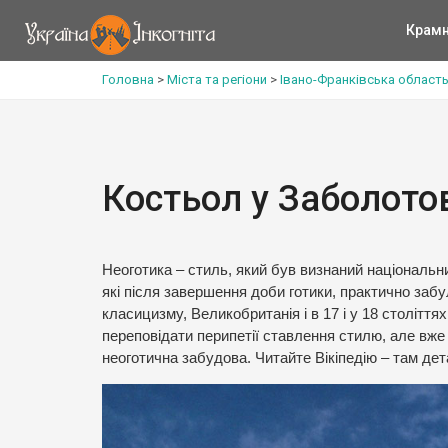
Крам
Головна
>
Міста та регіони
>
Івано-Франківська област
Костьол у Заболото
Неоготика – стиль, який був визнаний національним
які після завершення доби готики, практично забу
класицизму, Великобританія і в 17 і у 18 століття
переповідати перипетії ставлення стилю, але вже 
неоготична забудова. Читайте Вікіпедію – там де