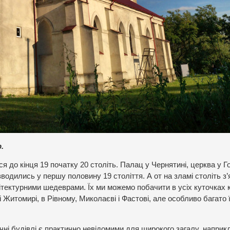
.
ся до кінця 19 початку 20 століть. Палац у Чернятині, церква у 
зводились у першу половину 19 століття. А от на зламі століть з
хітектурними шедеврами. Їх ми можемо побачити в усіх куточках к
 і Житомирі, в Рівному, Миколаєві і Фастові, але особливо багато 
чні будівлі є практично невідомими для широкого загалу, наприк