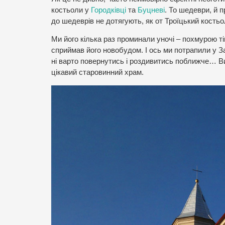
костьоли у
Городківці
та
Буцневі
. То шедеври, й п
до шедеврів не дотягують, як от Троїцький костьол
Ми його кілька раз проминали уночі – похмурою тін
сприймав його новобудом. І ось ми потрапили у З
ні варто повернутись і роздивитись поближче… Ви
цікавий старовинний храм.