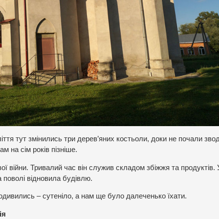
ліття тут змінились три дерев’яних костьоли, доки не почали зво
м на сім років пізніше.
ої війни. Тривалий час він служив складом збіжжя та продуктів. 
а поволі відновила будівлю.
е подивились – сутеніло, а нам ще було далеченько їхати.
ія