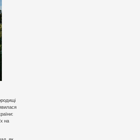
Городищі
’явилася
раїни:
їх на
лад, як