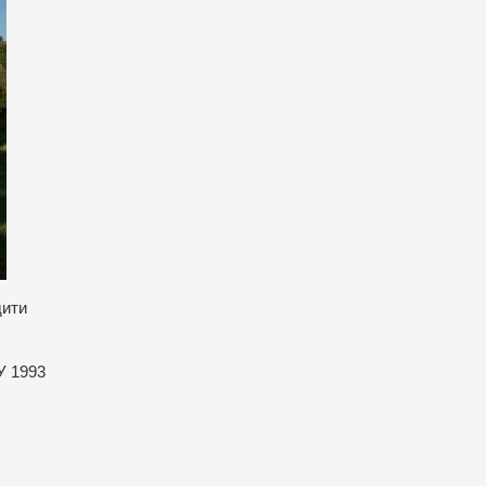
дити
У 1993