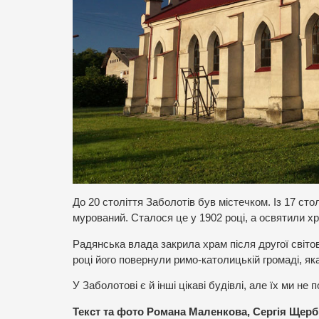
До 20 століття Заболотів був містечком. Із 17 сто
мурований. Сталося це у 1902 році, а освятили хра
Радянська влада закрила храм після другої світов
році його повернули римо-католицькій громаді, як
У Заболотові є й інші цікаві будівлі, але їх ми н
Текст та фото Романа Маленкова, Сергія Щерб