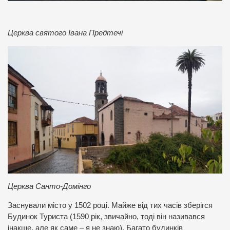
Церква святого Івана Предтечі
Церква Санто-Домінго
Заснували місто у 1502 році. Майже від тих часів зберігся
Будинок Туриста (1590 рік, звичайно, тоді він називався
інакше, але як саме – я не знаю). Багато будинків