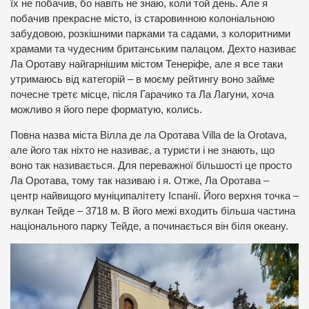
їх не побачив, бо навіть не знаю, коли той день. Але я
побачив прекрасне місто, із старовинною колоніальною
забудовою, розкішними парками та садами, з колоритними
храмами та чудесним британським палацом. Дехто називає
Ла Оротаву найгарнішим містом Тенеріфе, але я все таки
утримаюсь від категорій – в моєму рейтингу воно займе
почесне третє місце, після Гарачико та Ла Лагуни, хоча
можливо я його пере форматую, колись.
Повна назва міста Вілла де ла Оротава Villa de la Orotava,
але його так ніхто не називає, а туристи і не знають, що
воно так називається. Для переважної більшості це просто
Ла Оротава, тому так називаю і я. Отже, Ла Оротава –
центр найвищого муніципалітету Іспанії. Його верхня точка –
вулкан Тейде – 3718 м. В його межі входить більша частина
національного парку Тейде, а починається він біля океану.