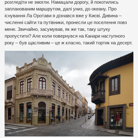
розгледіти не змогли. Намацали дорогу, й покотились
запланованим маршрутом, далі униз, до океану. Про
існування Ла Оротави я дізнався вже у Києві. Дивина –
численні сайти та путівники, пронесли це поселення повз
мене. Звичайно, засумував, як же так, таку штуку
пропустити? Але коли повернувся на Канари наступного
року – був щасливим – це ж класно, такий тортик на десерт.