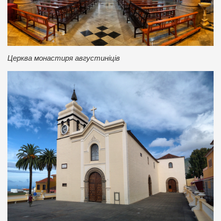
Церква монастиря августиніців