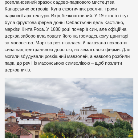
розпланований зразок садово-паркового мистецтва
Канарських островів. Купа екзотичних рослин, трохи
паркової архітектури. Вхід безкоштовний. У 19 столітті тут
була фруктова ферма доньї Себастьяни дель Кастільо,
маркізи Кінта Роха. У 1880 році помер її син, але офіційна
церква заборонила ховати його на громадському цвинтарі
за масонство. Маркіза розгнівалася, й наказала поховати
сина над центральною дорогою, на землі своєї ферми. Для
могили збудували розкішний мавзолей, а навколо розбили
парк, до речі, із масонською символікою – щоб позлити
церковників.