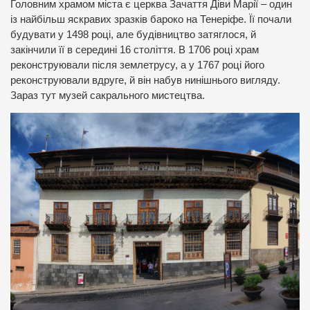
Головним храмом міста є церква Зачаття Діви Марії – один
із найбільш яскравих зразків бароко на Тенеріфе. Її почали
будувати у 1498 році, але будівництво затяглося, й
закінчили її в середині 16 століття. В 1706 році храм
реконструювали після землетрусу, а у 1767 році його
реконструювали вдруге, й він набув нинішнього вигляду.
Зараз тут музей сакрального мистецтва.