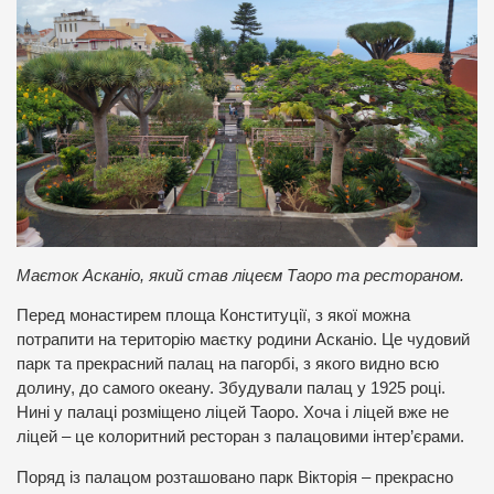
Маєток Асканіо, який став ліцеєм Таоро та рестораном.
Перед монастирем площа Конституції, з якої можна
потрапити на територію маєтку родини Асканіо. Це чудовий
парк та прекрасний палац на пагорбі, з якого видно всю
долину, до самого океану. Збудували палац у 1925 році.
Нині у палаці розміщено ліцей Таоро. Хоча і ліцей вже не
ліцей – це колоритний ресторан з палацовими інтер’єрами.
Поряд із палацом розташовано парк Вікторія – прекрасно