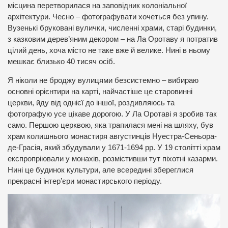
місцина перетворилася на заповідник колоніальної
архітектури. Чесно – фотографувати хочеться без упину.
Вузенькі бруковані вулички, численні храми, старі будинки,
з казковим дерев’яним декором – на Ла Оротаву я потратив
цілий день, хоча місто не таке вже й велике. Нині в ньому
мешкає близько 40 тисяч осіб.
Я ніколи не броджу вулицями безсистемно – вибираю
основні орієнтири на карті, найчастіше це старовинні
церкви, йду від однієї до іншої, роздивляюсь та
фотографую усе цікаве дорогою. У Ла Оротаві я зробив так
само. Першою церквою, яка трапилася мені на шляху, був
храм колишнього монастиря августинців Нуестра-Сеньора-
де-Грасія, який збудували у 1671-1694 рр. У 19 столітті храм
експропріювали у монахів, розмістивши тут піхотні казарми.
Нині це будинок культури, але всередині збереглися
прекрасні інтер’єри монастирського періоду.