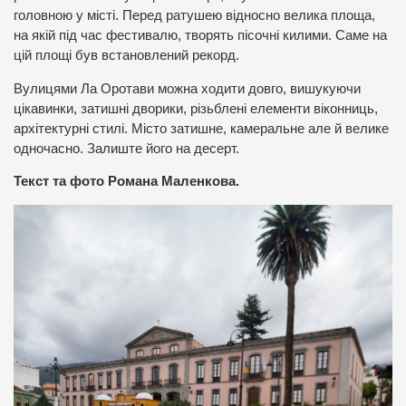
головною у місті. Перед ратушею відносно велика площа,
на якій під час фестивалю, творять пісочні килими. Саме на
цій площі був встановлений рекорд.
Вулицями Ла Оротави можна ходити довго, вишукуючи
цікавинки, затишні дворики, різьблені елементи віконниць,
архітектурні стилі. Місто затишне, камеральне але й велике
одночасно. Залиште його на десерт.
Текст та фото Романа Маленкова.