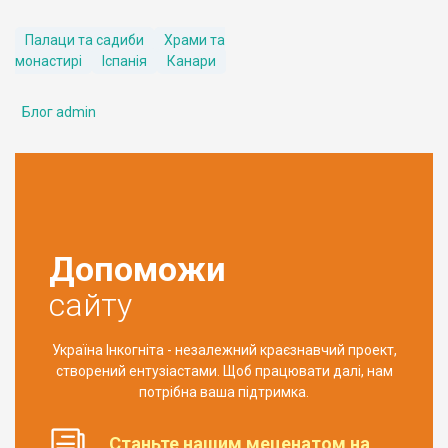
Палаци та садиби
Храми та
монастирі
Іспанія
Канари
Блог admin
Допоможи
сайту
Україна Інкогніта - незалежний краєзнавчий проект,
створений ентузіастами. Щоб працювати далі, нам
потрібна ваша підтримка.
Станьте нашим меценатом на