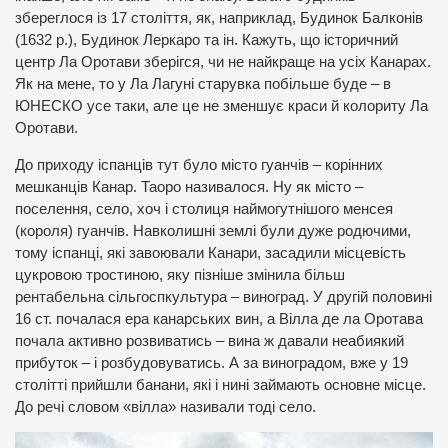
збереглося із 17 століття, як, наприклад, Будинок Балконів
(1632 р.), Будинок Леркаро та ін. Кажуть, що історичний
центр Ла Оротави зберігся, чи не найкраще на усіх Канарах.
Як на мене, то у Ла Лагуні старувка побільше буде – в
ЮНЕСКО усе таки, але це не зменшує краси й колориту Ла
Оротави.
До приходу іспанців тут було місто гуанчів – корінних
мешканців Канар. Таоро називалося. Ну як місто –
поселення, село, хоч і столиця наймогутнішого менсея
(короля) гуанчів. Навколишні землі були дуже родючими,
тому іспанці, які завоювали Канари, засадили місцевість
цукровою тростиною, яку пізніше змінила більш
рентабельна сільгоспкультура – виноград. У другій половині
16 ст. почалася ера канарських вин, а Вілла де ла Оротава
почала активно розвиватись – вина ж давали неабиякий
прибуток – і розбудовуватись. А за виноградом, вже у 19
столітті прийшли банани, які і нині займають основне місце.
До речі словом «вілла» називали тоді село.