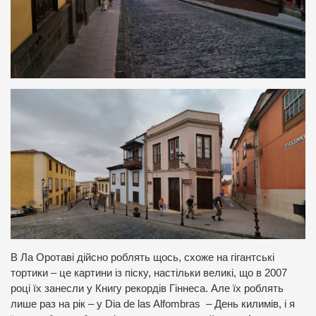
В Ла Оротаві дійсно роблять щось, схоже на гігантські
тортики – це картини із піску, настільки великі, що в 2007
році їх занесли у Книгу рекордів Гіннеса. Але їх роблять
лише раз на рік – у Dia de las Alfombras – День килимів, і я