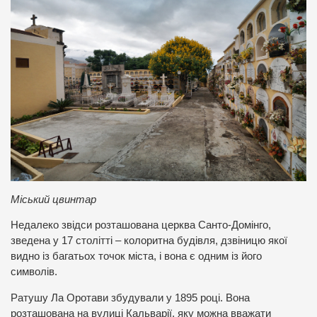
Міський цвинтар
Недалеко звідси розташована церква Санто-Домінго,
зведена у 17 столітті – колоритна будівля, дзвіницю якої
видно із багатьох точок міста, і вона є одним із його
символів.
Ратушу Ла Оротави збудували у 1895 році. Вона
розташована на вулиці Кальварії, яку можна вважати