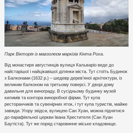
Парк Вікторія із мавзолеєм маркізів Кінта Роха.
Від монастиря августинців вулиця Кальваріо веде до
найстарішої і найцікавішої ділянки міста. Тут стоїть Будинок
з Балконами (1632 р.) – шедевр дерев’яної архітектури, із
великим балконом на третьому поверсі. У дворі дому
давильня для винограду. В сусідньому будинку музей
килимів та контора виноробної фірми. Тут купа
ресторанчиків та сувенірних яток, і тут купа туристів, майже
завжди. Угору звідси, вулицею Сан Хуан, можна піднятися
до парафіяльної церкви Івана Хрестителя (Сан Хуан
Баутіста). Тут же поряд старовинне міське кладовище.