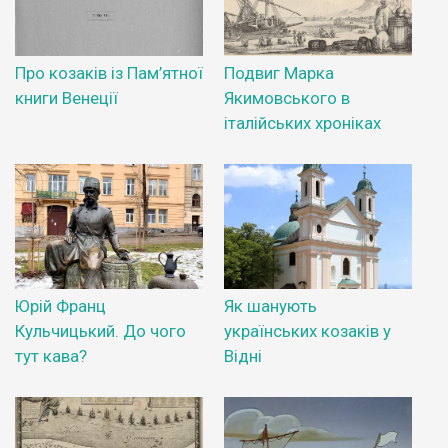
Про козаків із Пам’ятної
Подвиг Марка
книги Венеції
Якимовського в
італійських хроніках
Юрій Франц
Як шанують
Кульчицький. До чого
українських козаків у
тут кава?
Відні