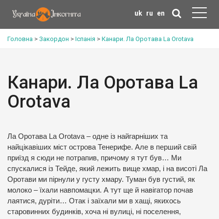
uk
ru
en
Головна
>
Закордон
>
Іспанія
>
Канари. Ла Оротава La Orotava
Канари. Ла Оротава La
Orotava
Ла Оротава La Orotava – одне із найгарніших та
найцікавіших міст острова Тенерифе. Але в перший свій
приїзд я сюди не потрапив, причому я тут був… Ми
спускалися із Тейде, який лежить вище хмар, і на висоті Ла
Оротави ми пірнули у густу хмару. Туман був густий, як
молоко – їхали навпомацки. А тут ще й навігатор почав
лаятися, дуріти… Отак і заїхали ми в хащі, якихось
старовинних будинків, хоча ні вулиці, ні поселення,