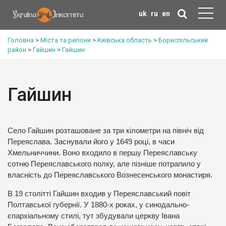
uk
ru
en
Головна
>
Міста та регіони
>
Київська область
>
Бориспільський
район
>
Гайшин
>
Гайшин
Гайшин
Село Гайшин розташоване за три кілометри на північ від
Переяслава. Заснували його у 1649 році, в часи
Хмельниччини. Воно входило в першу Переяславську
сотню Переяславського полку, але пізніше потрапило у
власність до Переяславського Вознесенського монастиря.
В 19 столітті Гайшин входив у Переяславський повіт
Полтавської губернії. У 1880-х роках, у синодально-
єпархіальному стилі, тут збудували церкву Івана