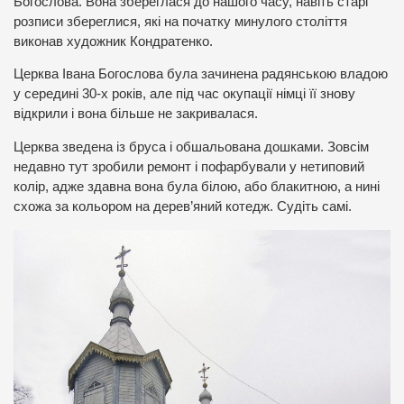
Богослова. Вона збереглася до нашого часу, навіть старі
розписи збереглися, які на початку минулого століття
виконав художник Кондратенко.
Церква Івана Богослова була зачинена радянською владою
у середині 30-х років, але під час окупації німці її знову
відкрили і вона більше не закривалася.
Церква зведена із бруса і обшальована дошками. Зовсім
недавно тут зробили ремонт і пофарбували у нетиповий
колір, адже здавна вона була білою, або блакитною, а нині
схожа за кольором на дерев’яний котедж. Судіть самі.