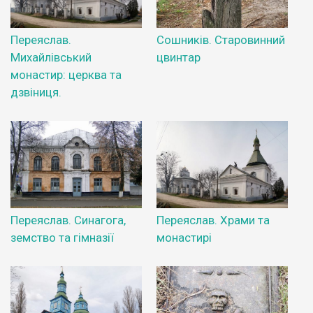
Переяслав.
Сошників. Старовинний
Михайлівський
цвинтар
монастир: церква та
дзвіниця.
Переяслав. Синагога,
Переяслав. Храми та
земство та гімназії
монастирі