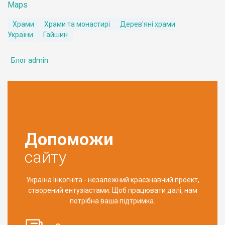
Maps
Храми
Храми та монастирі
Дерев'яні храми
України
Гайшин
Блог admin
Допоможи
сайту
Україна Інкогніта - незалежний краєзнавчий проект,
створений ентузіастами. Щоб працювати далі, нам
потрібна ваша підтримка.