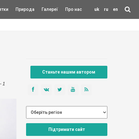
ятки
Природа
Галереї
Про нас
uk
ru
en
Станьте нашим автором
– 1
Підтримати сайт