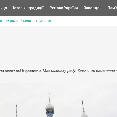
ниця
Історія і традиції
Регіони України
Закордон
Пам'
ський район
>
Селище
>
Селище
північ від Баришівки. Має сільську раду. Кількість населення 