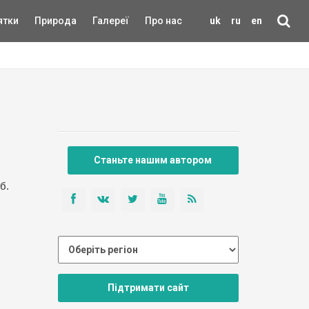
ятки
Природа
Галереї
Про нас
uk
ru
en
Станьте нашим автором
б.
Підтримати сайт