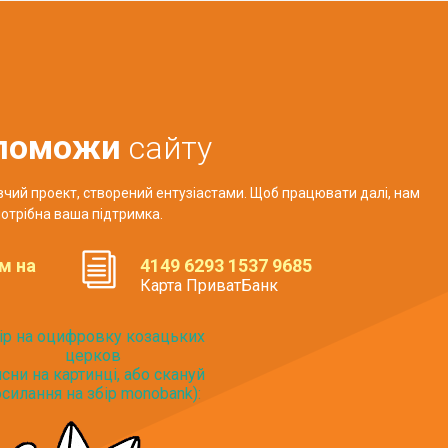
поможи
сайту
авчий проект, створений ентузіастами. Щоб працювати далі, нам
отрібна ваша підтримка.
м на
4149 6293 1537 9685
Карта ПриватБанк
ір на оцифровку козацьких
церков
исни на картинці, або скануй
силання на збір monobank):