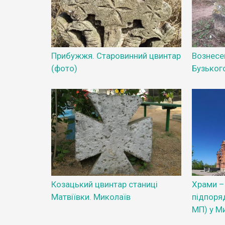
Прибужжя. Старовинний цвинтар
Вознесе
(фото)
Бузьког
Козацький цвинтар станиці
Храми – 
Матвіївки. Миколаїв
підпоря
МП) у М