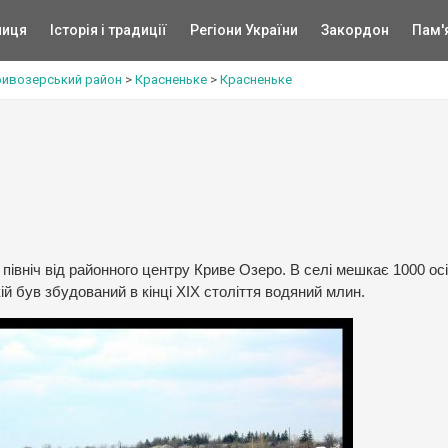
ниця
Історія і традиції
Регіони України
Закордон
Пам'
ривозерський район
>
Красненьке
>
Красненьке
північ від районного центру Криве Озеро. В селі мешкає 1000 осі
ій був збудований в кінці ХIX століття водяний млин.