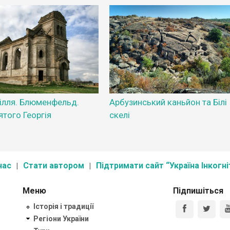
ілля. Блюменфельд.
Арбузинський каньйон та Білі
ятого Георгія
скелі
нас
Стати автором
Підтримати сайт “Україна Інкогні
Меню
Підпишіться
Історія і традиції
Регіони України