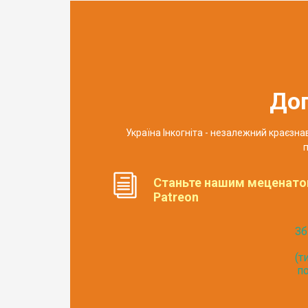
До
Україна Інкогніта - незалежний краєзн
п
Станьте нашим меценато
Patreon
Зб
(т
по