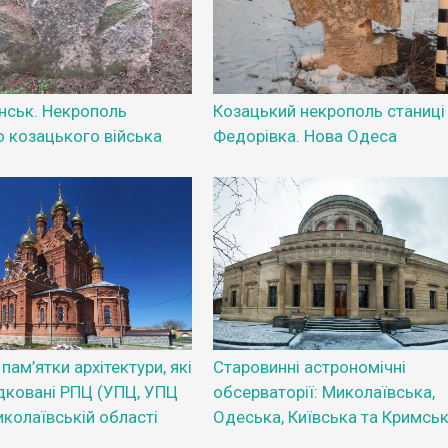
нськ. Некрополь
Козацький некрополь станиці
о козацького війська
Федорівка. Нова Одеса
пам’ятки архітектури, які
Старовинні астрономічні
дковані РПЦ (УПЦ, УПЦ
обсерваторії: Миколаївська,
иколаївській області
Одеська, Київська та Кримськ