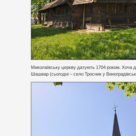
Миколаївську церкву датують 1704 роком. Хоча д
Шашвар (сьогодні – село Тросник у Виноградівсько