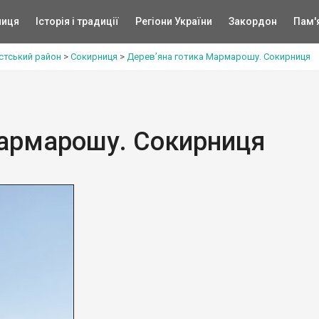
ниця
Історія і традиції
Регіони України
Закордон
Пам'
стський район
>
Сокирниця
>
Дерев’яна готика Мармарошу. Сокирниця
Мармарошу. Сокирниця