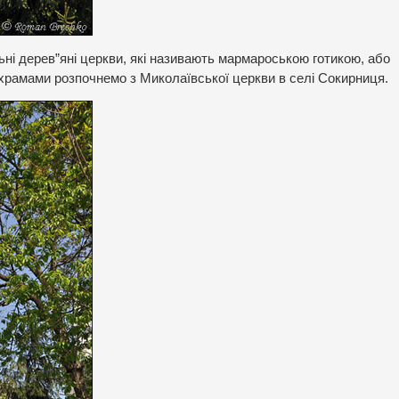
ьні дерев”яні церкви, які називають мармароською готикою, або
храмами розпочнемо з Миколаївської церкви в селі Сокирниця.