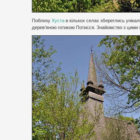
Поблизу
Хуста
в кількох селах збереглись унікал
дерев’яною готикою Потисся. Знайомство з цими 