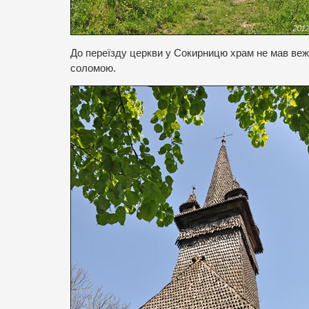
До переїзду церкви у Сокирницю храм не мав вежі 
соломою.