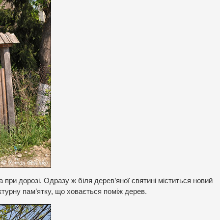
 при дорозі. Одразу ж біля дерев’яної святині міститься новий
ктурну пам’ятку, що ховається поміж дерев.