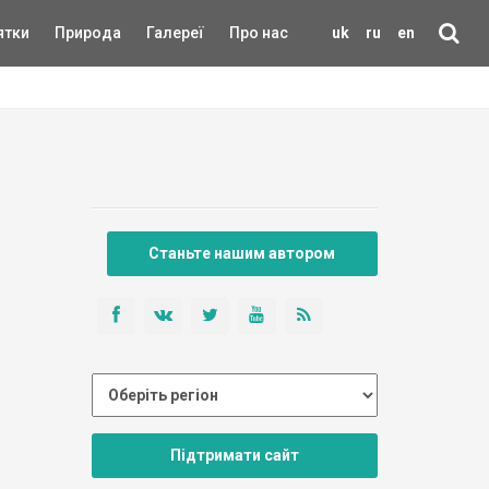
ятки
Природа
Галереї
Про нас
uk
ru
en
Станьте нашим автором
Підтримати сайт