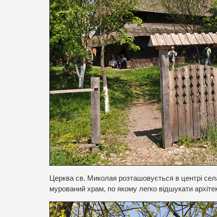
Церква св. Миколая розташовується в центрі села
мурований храм, по якому легко відшукати архіте