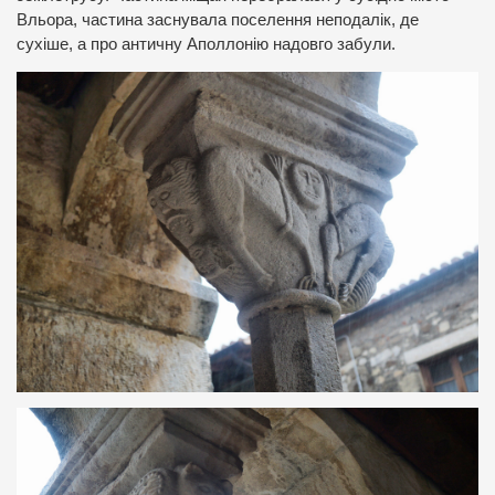
Вльора, частина заснувала поселення неподалік, де
сухіше, а про античну Аполлонію надовго забули.