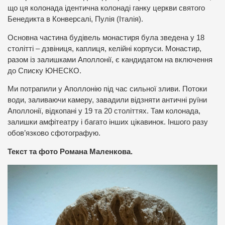
що ця колонада ідентична колонаді ганку церкви святого
Бенедикта в Конверсалі, Пулія (Італія).
Основна частина будівель монастиря була зведена у 18
столітті – дзвіниця, каплиця, келійні корпуси. Монастир,
разом із залишками Аполлонії, є кандидатом на включення
до Списку ЮНЕСКО.
Ми потрапили у Аполлонію під час сильної зливи. Потоки
води, заливаючи камеру, завадили відзняти античні руїни
Аполлонії, відкопані у 19 та 20 століттях. Там колонада,
залишки амфітеатру і багато інших цікавинок. Іншого разу
обов’язково сфотографую.
Текст та фото Романа Маленкова.