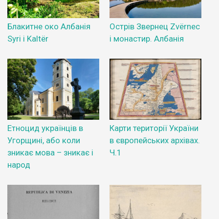
Блакитне око Албанія
Острів Звернец Zvërnec
Syri i Kaltër
і монастир. Албанія
Етноцид українців в
Карти території України
Угорщині, або коли
в європейських архівах.
зникає мова – зникає і
Ч.1
народ