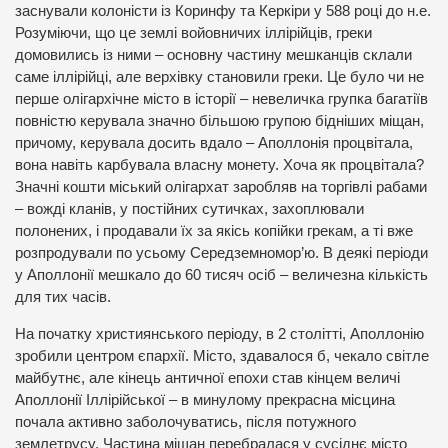
заснували колоністи із Коринфу та Керкіри у 588 році до н.е.
Розуміючи, що це землі войовничих іллірійців, греки
домовились із ними – основну частину мешканців склали
саме іллірійці, але верхівку становили греки. Це було чи не
перше олігархічне місто в історії – невеличка групка багатіїв
повністю керувала значно більшою групою бідніших міщан,
причому, керувала досить вдало – Аполлонія процвітала,
вона навіть карбувала власну монету. Хоча як процвітала?
Значні кошти міський олігархат заробляв на торгівлі рабами
– вожді кланів, у постійних сутичках, захоплювали
полонених, і продавали їх за якісь копійки грекам, а ті вже
розпродували по усьому Середземномор’ю. В деякі періоди
у Аполлонії мешкало до 60 тисяч осіб – величезна кількість
для тих часів.
На початку християнського періоду, в 2 столітті, Аполлонію
зробили центром єпархії. Місто, здавалося б, чекало світле
майбутнє, але кінець античної епохи став кінцем величі
Аполлонії Іллірійської – в минулому прекрасна місцина
почала активно заболочуватись, після потужного
землетрусу. Частина міщан перебралася у сусіднє місто