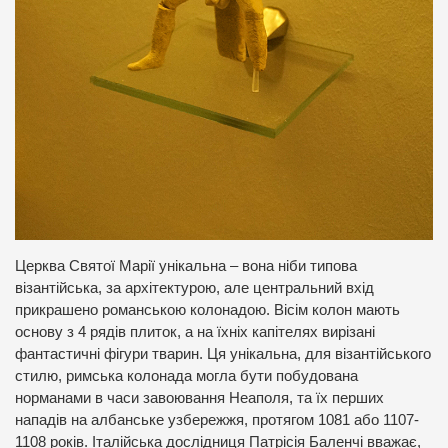
Церква Святої Марії унікальна – вона ніби типова
візантійська, за архітектурою, але центральний вхід
прикрашено романською колонадою. Вісім колон мають
основу з 4 рядів плиток, а на їхніх капітелях вирізані
фантастичні фігури тварин. Ця унікальна, для візантійського
стилю, римська колонада могла бути побудована
норманами в часи завоювання Неаполя, та їх перших
нападів на албанське узбережжя, протягом 1081 або 1107-
1108 років. Італійська дослідниця Патрісія Баленчі вважає,