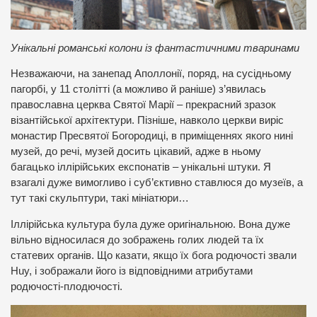
Унікальні романські колони із фантастичними тваринами
Незважаючи, на занепад Аполлонії, поряд, на сусідньому
пагорбі, у 11 столітті (а можливо й раніше) з’явилась
православна церква Святої Марії – прекрасний зразок
візантійської архітектури. Пізніше, навколо церкви виріс
монастир Пресвятої Богородиці, в приміщеннях якого нині
музей, до речі, музей досить цікавий, адже в ньому
багацько іллірійських експонатів – унікальні штуки. Я
взагалі дуже вимогливо і суб’єктивно ставлюся до музеїв, а
тут такі скульптури, такі мініатюри…
Іллірійська культура була дуже оригінальною. Вона дуже
вільно відносилася до зображень голих людей та їх
статевих органів. Що казати, якщо їх бога родючості звали
Huy, і зображали його із відповідними атрибутами
родючості-плодючості.