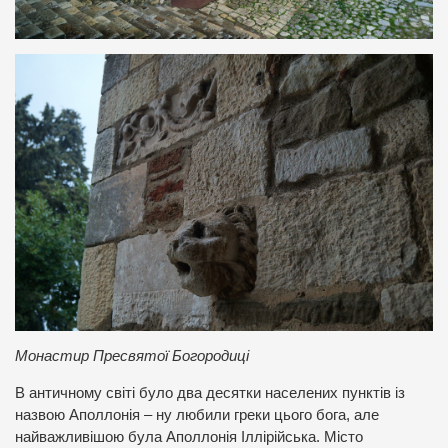
Монастир Пресвятої Богородиці
В античному світі було два десятки населених пунктів із
назвою Аполлонія – ну любили греки цього бога, але
найважливішою була Аполлонія Іллірійська. Місто