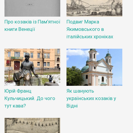
Про козаків із Пам’ятної
Подвиг Марка
книги Венеції
Якимовського в
італійських хроніках
Юрій Франц
Як шанують
Кульчицький. До чого
українських козаків у
тут кава?
Відні