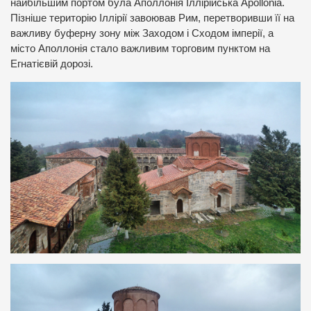
найбільшим портом була Аполлонія Іллірійська Apollonia.
Пізніше територію Іллірії завоював Рим, перетворивши її на
важливу буферну зону між Заходом і Сходом імперії, а
місто Аполлонія стало важливим торговим пунктом на
Егнатієвій дорозі.