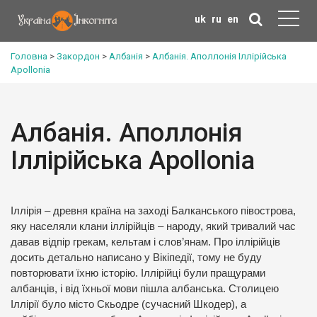
uk
ru
en
Головна
>
Закордон
>
Албанія
>
Албанія. Аполлонія Іллірійська
Apollonia
Албанія. Аполлонія
Іллірійська Apollonia
Іллірія – древня країна на заході Балканського півострова,
яку населяли клани іллірійців – народу, який тривалий час
давав відпір грекам, кельтам і слов’янам. Про іллірійців
досить детально написано у Вікіпедії, тому не буду
повторювати їхню історію. Іллірійці були пращурами
албанців, і від їхньої мови пішла албанська. Столицею
Іллірії було місто Скьодре (сучасний Шкодер), а