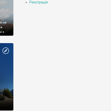
Реєстрація
і не
а.
н з