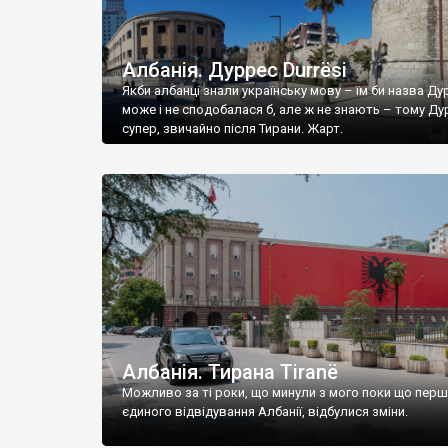
Албанія. Дуррес Durrësi
Якби албанці знали українську мову – їм би назва Ду
може і не сподобалася б, але ж не знають – тому Ду
супер, звичайно після Тирани. Жарт.
Албанія. Тирана Tiranë
Можливо за ті роки, що минули з мого поки що перш
єдиного відвідування Албанії, відбулися зміни.