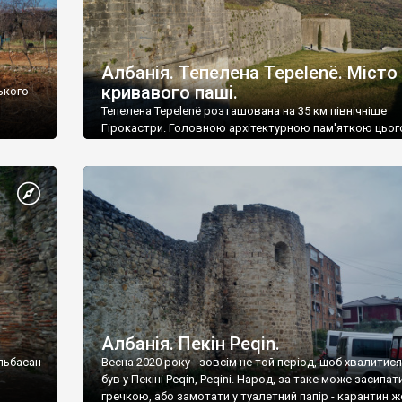
Албанія. Тепелена Tepelenë. Місто
кривавого паші.
ського
Тепелена Tepelenë розташована на 35 км північніше
Гірокастри. Головною архітектурною пам'яткою цьог
міста є середньовічна фортеця, перебудована у 18 сто
Албанія. Пекін Peqin.
Ельбасан
Весна 2020 року - зовсім не той період, щоб хвалитися
був у Пекіні Peqin, Peqini. Народ, за таке може засипат
гречкою, або замотати у туалетний папір - карантин ж