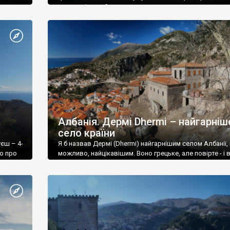
коронавірусний.
Албанія. Дермі Dhermi – найгарніш
село країни
єш – 4-
Я б назвав Дермі (Dhermi) найгарнішим селом Албанії, і
що про
можливо, найцікавішим. Воно грецьке, але повірте - і в
ожна
не так вже й багато таких гарних сіл.