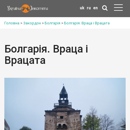
uk
ru
en
Головна
>
Закордон
>
Болгарія
>
Болгарія. Враца і Врацата
Болгарія. Враца і
Врацата