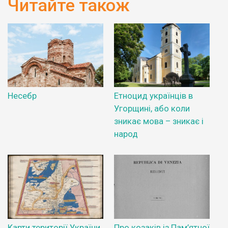
Читайте також
Несебр
Етноцид українців в
Угорщині, або коли
зникає мова – зникає і
народ
Карти території України
Про козаків із Пам’ятної