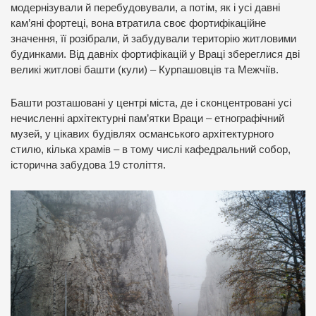
модернізували й перебудовували, а потім, як і усі давні
кам’яні фортеці, вона втратила своє фортифікаційне
значення, її розібрали, й забудували територію житловими
будинками. Від давніх фортифікацій у Враці збереглися дві
великі житлові башти (кули) – Курпашовців та Межчіїв.
Башти розташовані у центрі міста, де і сконцентровані усі
нечисленні архітектурні пам’ятки Враци – етнографічний
музей, у цікавих будівлях османського архітектурного
стилю, кілька храмів – в тому числі кафедральний собор,
історична забудова 19 століття.