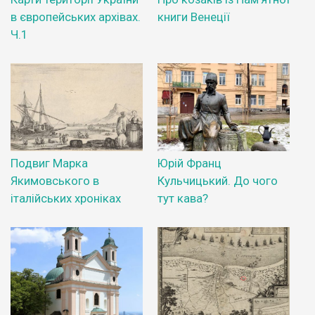
в європейських архівах.
книги Венеції
Ч.1
Подвиг Марка
Юрій Франц
Якимовського в
Кульчицький. До чого
італійських хроніках
тут кава?