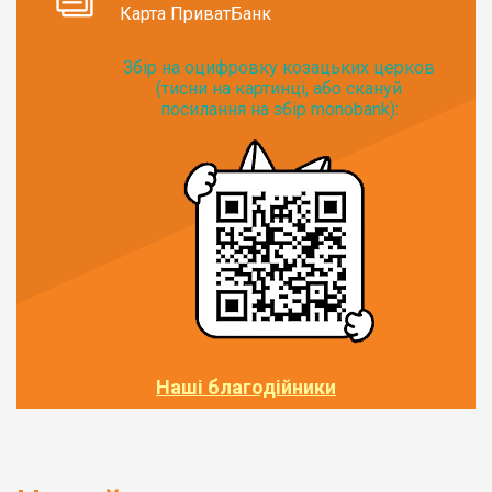
Карта ПриватБанк
Збір на оцифровку козацьких церков
(тисни на картинці, або скануй
посилання на збір monobank):
Наші благодійники