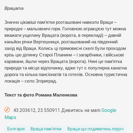
Врацата
Значно цікавіші пам’ятки розташовані навколо Враци –
природні – мальовничі гори. Головною атракцією тут можна
вважати ущелину Врацата (ворота, в перекладі) – давній
каньйон річки Вертешниця, розташований на південний
захід від Враци. Колись ці прямовисні скелі були проходом
крізь цю ділянку Старої Планини – і загарбники, і військові
каравани, йшли через Врацата (ворота). Нині це пам’ятка
природи та місце відпочинку, адже тут є популярна канатна
дорога та кілька пансіонатів та готелів. Основна туристична
локація – село Згориград.
Текст та фото Романа Маленкова
43.203612, 23.550911 Дивитись на мапі
Google
Maps
Болгарія
Враца пам'ятки
Враца що подивитись поруч