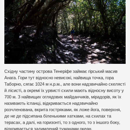
Східну частину острова Тенеріфе займає гірський масив
Анага. Гори тут відносно невисокі, найвища точка, гора
Таборно, сягає 1024 м н.р.м., але вони надзвичайно скелясті
й лісисті, а окремі їх урвисті схили мають відносну висоту у
700 м. З найвищих оглядових майданчиків, мірадорів, як їх
називають іспанці, відкривається надзвичайно
розчленована, вкрита гостряками, як ложе йога, поверхня,
де не де підсипана біленькими хатками, на схилах та
терасах, а далі, на горизонті, то з одного, то з іншого боку,
відкривається задимлений туманами океан.