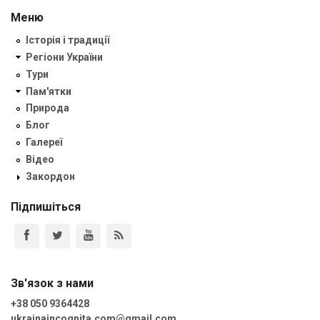
Меню
Історія і традиції
Регіони України
Тури
Пам'ятки
Природа
Блог
Галереї
Відео
Закордон
Підпишіться
Зв'язок з нами
+38 050 9364428
ukrainaincognita.com@gmail.com