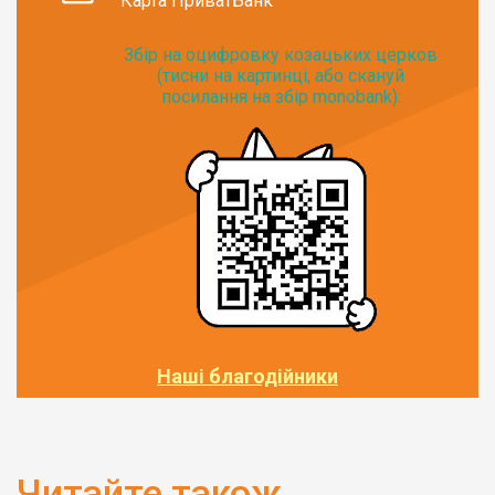
Карта ПриватБанк
Збір на оцифровку козацьких церков
(тисни на картинці, або скануй
посилання на збір monobank):
Наші благодійники
Читайте також