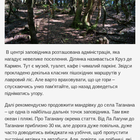
В центрі заповідника розташована адміністрація, яка
нагадує невелике поселення. Ділянка називається Круз де
Кармен. Тут є музей, туалет, кафе і чималий паркінг. Звідси
прокладено декілька класних пішохідних маршрутів у
лавровий ліс. Але варто враховувати, що це гори –
спускаючись униз пам’ятайте, що назад доведеться
підніматись угору.
Далі рекомендуємо продовжити мандрівку до села Таганана
– це одна із найбільш дальніх точок заповідника. Там вже
океан і пляжі. Про Таганану окрема стаття. Від Ла Лагуни до
Таганани приблизно 30 км, але дорога дуже повільна, дуже
часто доводитись виїжджати на узбіччя, щоб пропустити
зустрічні автівки та автобуси. Але, повірте, це дрібниці, які