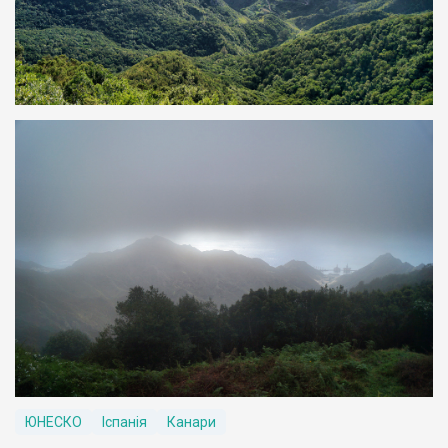
ЮНЕСКО
Іспанія
Канари