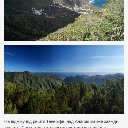
На відміну від решти Тенеріфе, над Анагою майже завжди
дощить. Саме тому тутешні екосистеми унікальні, а