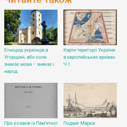
Етноцид українців в
Карти території України
Угорщині, або коли
в європейських архівах.
зникає мова – зникає і
Ч.1
народ
Про козаків із Пам’ятної
Подвиг Марка