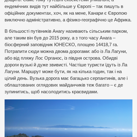
ендемічних видів тут найбільше у Європі – так пишуть в
офіційних документах, хоч, як на мене, Канари є Європою
виключно адміністративно, а фізико-географічно це Африка.
В більшості путівників Анагу називають сільським парком,
але таким він був до 2015 року, а з того часу Анага –
біосферний заповідник ЮНЕСКО, площею 14418,7 га.
Потрапити сюди можна двома дорогами: або із Ла Лагуни,
або від пляжу Лос Органос, із півдня острова. Обидві
дороги вузькі й дуже звивисті. Частіше туристи їдуть із Ла
Лагуни. Маршрут може бути, як на кілька годин, так і на
цілий день. Вузька дорога має багацько серпантинів, але і
облаштованих оглядових майданчиків теж багато – є де
зупинитись, щоб насолодитись краєвидами.