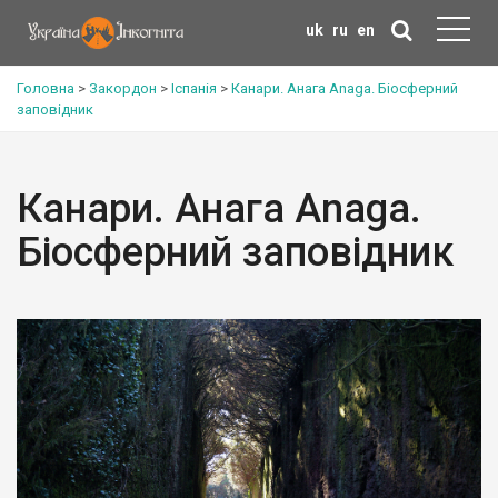
uk
ru
en
Головна
>
Закордон
>
Іспанія
>
Канари. Анага Anaga. Біосферний
заповідник
Канари. Анага Anaga.
Біосферний заповідник