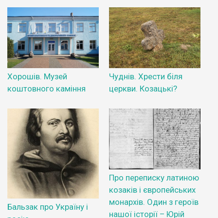
Хорошів. Музей
Чуднів. Хрести біля
коштовного каміння
церкви. Козацькі?
Про переписку латиною
козаків і європейських
монархів. Один з героїв
Бальзак про Україну і
нашої історії – Юрій