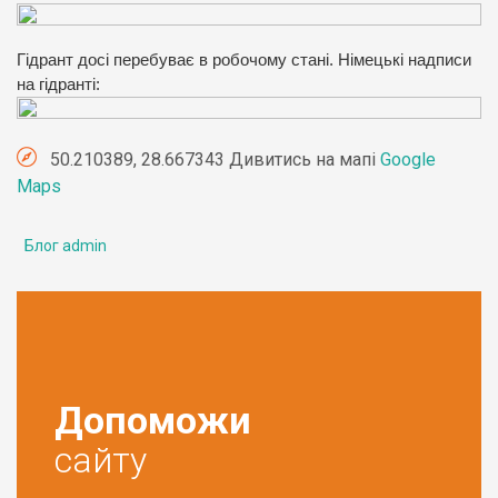
Гідрант досі перебуває в робочому стані. Німецькі надписи
на гідранті:
50.210389, 28.667343 Дивитись на мапі
Google
Maps
Блог admin
Допоможи
сайту