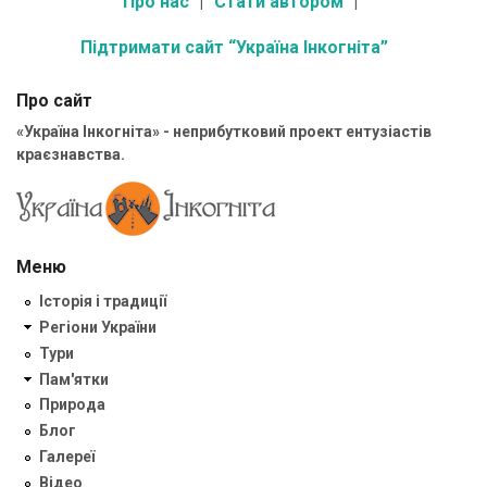
Про нас
Стати автором
Підтримати сайт “Україна Інкогніта”
Про сайт
«Україна Інкогніта» - неприбутковий проект ентузіастів
краєзнавства.
Меню
Історія і традиції
Регіони України
Тури
Пам'ятки
Природа
Блог
Галереї
Відео