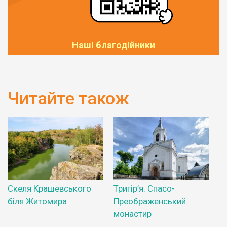
Наші благодійники
Читайте також
Скеля Крашевського
Тригір’я. Спасо-
біля Житомира
Преображенський
монастир