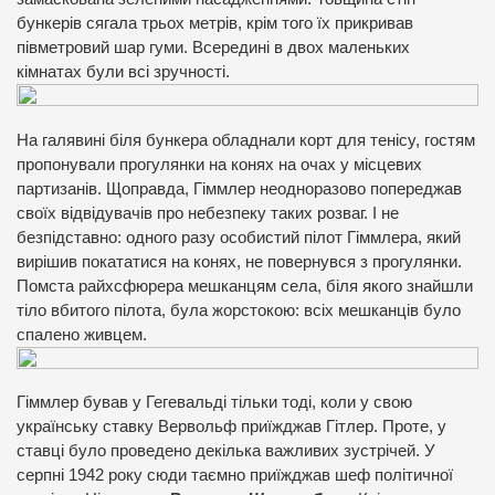
бункерів сягала трьох метрів, крім того їх прикривав
півметровий шар гуми. Всередині в двох маленьких
кімнатах були всі зручності.
На галявині біля бункера обладнали корт для тенісу, гостям
пропонували прогулянки на конях на очах у місцевих
партизанів. Щоправда, Гіммлер неодноразово попереджав
своїх відвідувачів про небезпеку таких розваг. І не
безпідставно: одного разу особистий пілот Гіммлера, який
вирішив покататися на конях, не повернувся з прогулянки.
Помста райхсфюрера мешканцям села, біля якого знайшли
тіло вбитого пілота, була жорстокою: всіх мешканців було
спалено живцем.
Гіммлер бував у Гегевальді тільки тоді, коли у свою
українську ставку Вервольф приїжджав Гітлер. Проте, у
ставці було проведено декілька важливих зустрічей. У
серпні 1942 року сюди таємно приїжджав шеф політичної