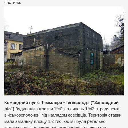
частини.
Командний пункт Гіммлера «Гегевальд» (“Заповідний
ліс”)
будували з жовтня 1941 по липень 1942 р. радянські
військовополонені під наглядом есесівців. Територія ставки
мала загальну площу 1,2 тис. кв. м і була ретельно
замаскована зеленими насадженнями. Товщина стін