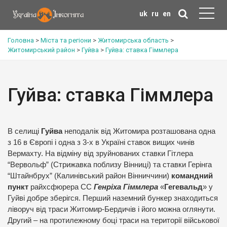
uk
ru
en
Головна
>
Міста та регіони
>
Житомирська область
>
Житомирський район
>
Гуйва
>
Гуйва: ставка Гіммлера
Гуйва: ставка Гіммлера
В селищі
Гуйва
неподалік від Житомира розташована одна
з 16 в Європі і одна з 3-х в Україні ставок вищих чинів
Вермахту. На відміну від зруйнованих ставки Гітлера
“Вервольф” (Стрижавка поблизу Вінниці) та ставки Герінга
“Штайнбрух” (Калинівський район Вінниччини)
командний
пункт
райхсфюрера СС
Генріха Гіммлера
«
Гегевальд
» у
Гуйві добре зберігся. Перший наземний бункер знаходиться
ліворуч від траси Житомир-Бердичів і його можна оглянути.
Другий – на протилежному боці траси на території військової