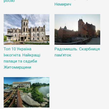
росію
Немирич
Топ 10 Україна
Радомишль. Скарбниця
Інкогніта. Найкращі
пам’яток
палаци та садиби
Житомирщини