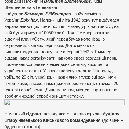
розвідки Німеччини
Вальтер Шелленберг
. Крім
Шелленберга в Гегевальді
побували
Ламмерс
,
Ріббентроп
і райхскомісар
України
Еріх Кох
. Наприкінці літа 1942 року тут відбулася
нарада найвищих чинів поліції і командирів частин СС, на
якій були присутні 100500 осіб. Тоді Гіммлер зачитав
відомий план «Ост», який передбачав колонізацію
окупованих східних територій. Дотримуючись
вищевикладеного плану, вже в серпні 1942 р. Гіммлер
віддав наказ організувати навколо своєї резиденції перші
поселення «справжніх німецьких селян», висіливши
українських селян. У новостворену колонію Гегевальд
увійшло 29 сіл, українські назви яких гітлерівці замінили
німецькими, а кожен німецький переселенець отримав 20
гектарів орної землі. Дивним чином, місцеві партизани не
зробили жодної спроби знищити ставку.
Німецький
гідрант
, позаду якого – двоповерхова
будівля
штабу німецького військового командування
(до війни –
будинок офіцерів).