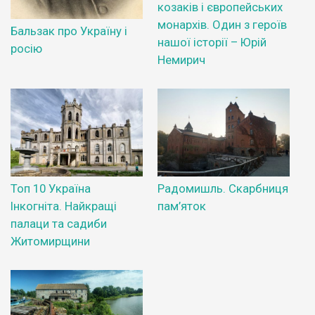
козаків і європейських
монархів. Один з героїв
Бальзак про Україну і
нашої історії – Юрій
росію
Немирич
Топ 10 Україна
Радомишль. Скарбниця
Інкогніта. Найкращі
пам’яток
палаци та садиби
Житомирщини