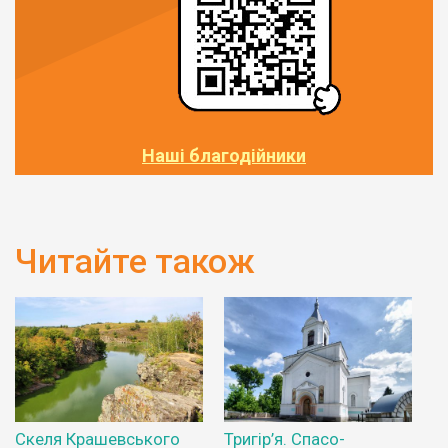
Наші благодійники
Читайте також
Скеля Крашевського
Тригір’я. Спасо-