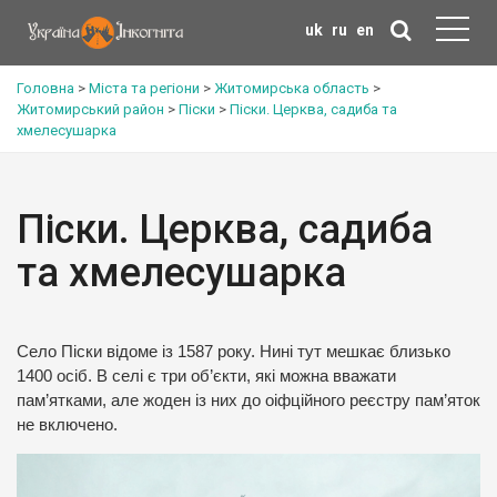
uk
ru
en
Головна
>
Міста та регіони
>
Житомирська область
>
Житомирський район
>
Піски
>
Піски. Церква, садиба та
хмелесушарка
Піски. Церква, садиба
та хмелесушарка
Село Піски відоме із 1587 року. Нині тут мешкає близько
1400 осіб. В селі є три об’єкти, які можна вважати
пам’ятками, але жоден із них до оіфційного реєстру пам’яток
не включено.