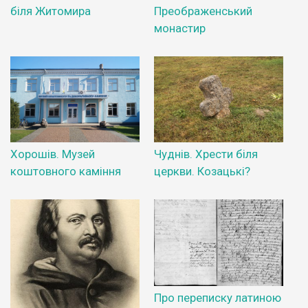
біля Житомира
Преображенський
монастир
Хорошів. Музей
Чуднів. Хрести біля
коштовного каміння
церкви. Козацькі?
Про переписку латиною