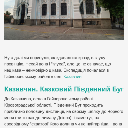
Ну а далі ми поринули, як здавалося зразу, в глуху
провінцію. Нехай вона і “глуха”, але це не означає, що
нецікава – неймовірно цікава. Експедиція почалася в
Гайворонському районі в селі
Казавчин
.
Казавчин. Казковий Південний Буг
До Казавчина, села в Гайворонському районі
Кіровоградської області, Південний Буг проходить
приблизно половину дистанції, на своєму шляху до Чорного
моря (чи то пак до лиману Дніпра), і саме тут, на
своєрідному “екваторі” його долина чи не найгарніша – вона