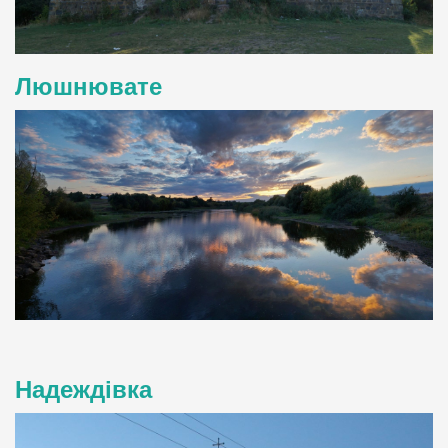
Люшнювате
Надеждівка