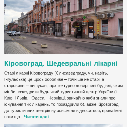
Кіровоград. Шедевральні лікарні
Старі лікарні Кіровограду (Єлисаведграду, чи, навіть,
Інгульська) це щось особливе – точніше не старі, а
старовинні – вишукані, архітектурно довершені будівлі, яким
міг би позаздрити будь який туристичний центр України (і
Київ, і Львів, і Одеса, і Чернівці, звичайно якби знали про
існування тих лікарень, то позаздрили б), адже Кіровоград
до туристичних центрів ну зовсім не відноситься, принаймні
поки що…
Читати далі