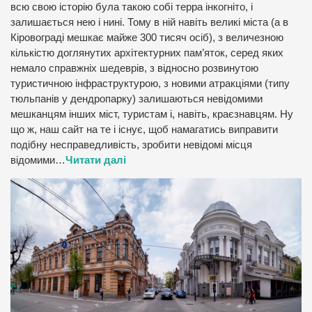
всю свою історію була такою собі терра інкогніто, і
залишається нею і нині. Тому в ній навіть великі міста (а в
Кіровограді мешкає майже 300 тисяч осіб), з величезною
кількістю доглянутих архітектурних пам’яток, серед яких
немало справжніх шедеврів, з відносно розвинутою
туристичною інфраструктурою, з новими атракціями (типу
тюльпанів у дендропарку) залишаються невідомими
мешканцям інших міст, туристам і, навіть, краєзнавцям. Ну
що ж, наш сайт на те і існує, щоб намагатись виправити
подібну несправедливість, зробити невідомі місця
відомими…
Читати далі