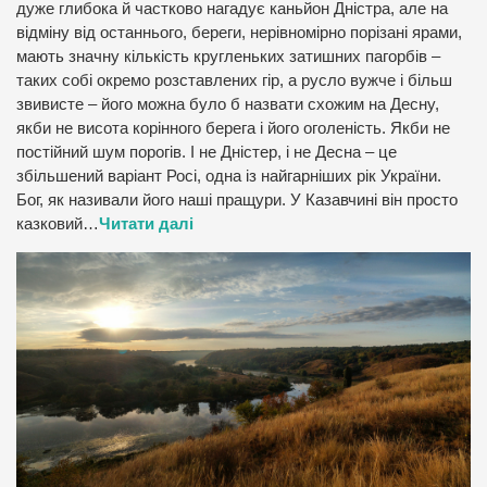
дуже глибока й частково нагадує каньйон Дністра, але на
відміну від останнього, береги, нерівномірно порізані ярами,
мають значну кількість кругленьких затишних пагорбів –
таких собі окремо розставлених гір, а русло вужче і більш
звивисте – його можна було б назвати схожим на Десну,
якби не висота корінного берега і його оголеність. Якби не
постійний шум порогів. І не Дністер, і не Десна – це
збільшений варіант Росі, одна із найгарніших рік України.
Бог, як називали його наші пращури. У Казавчині він просто
казковий…
Читати далі