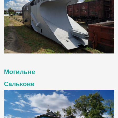
Могильне
Салькове