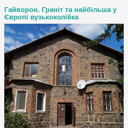
Гайворон. Граніт та найбільша у
Європі вузькоколійка