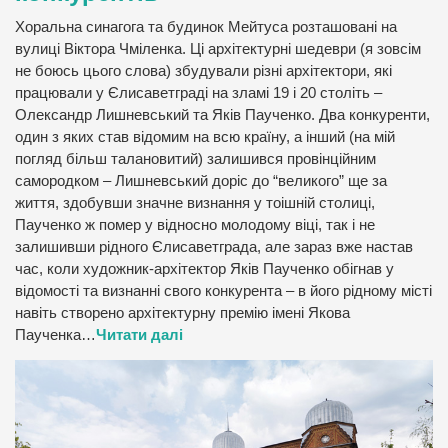
Хоральна синагога та будинок Мейтуса розташовані на
вулиці Віктора Чміленка. Ці архітектурні шедеври (я зовсім
не боюсь цього слова) збудували різні архітектори, які
працювали у Єлисаветграді на зламі 19 і 20 століть –
Олександр Лишневський та Яків Паученко. Два конкуренти,
один з яких став відомим на всю країну, а інший (на мій
погляд більш талановитий) залишився провінційним
самородком – Лишневський доріс до “великого” ще за
життя, здобувши значне визнання у тоішній столиці,
Паученко ж помер у відносно молодому віці, так і не
залишивши рідного Єлисаветграда, але зараз вже настав
час, коли художник-архітектор Яків Паученко обігнав у
відомості та визнанні свого конкурента – в його рідному місті
навіть створено архітектурну премію імені Якова
Паученка…
Читати далі