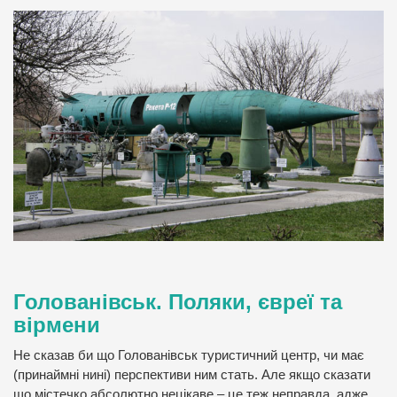
Голованівськ. Поляки, євреї та
вірмени
Не сказав би що Голованівськ туристичний центр, чи має
(принаймні нині) перспективи ним стать. Але якщо сказати
що містечко абсолютно нецікаве – це теж неправда, адже