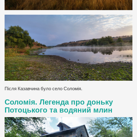
Після Казавчина було село Соломія.
Соломія. Легенда про доньку
Потоцького та водяний млин