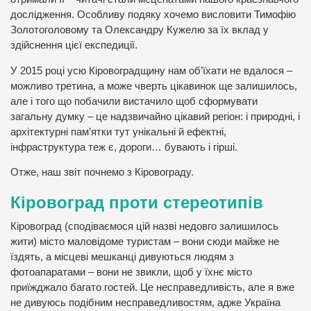
дослідження. Особливу подяку хочемо висловити Тимофію
Золотоголовому та Олександру Кужелю за їх вклад у
здійснення цієї експедиції.
У 2015 році усю Кіровоградщину нам об’їхати не вдалося –
можливо третина, а може чверть цікавинок ще залишилось,
але і того що побачили вистачило щоб сформувати
загальну думку – це надзвичайно цікавий регіон: і природні, і
архітектурні пам’ятки тут унікальні й ефектні,
інфраструктура теж є, дороги… бувають і гірші.
Отже, наш звіт почнемо з Кіровограду.
Кіровоград проти стереотипів
Кіровоград (сподіваємося цій назві недовго залишилось
жити) місто маловідоме туристам – вони сюди майже не
їздять, а місцеві мешканці дивуються людям з
фотоапаратами – вони не звикли, щоб у їхнє місто
приїжджало багато гостей. Це несправедливість, але я вже
не дивуюсь подібним несправедливостям, адже Україна