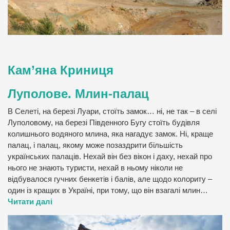
Кам’яна Криниця
Луполове. Млин-палац
В Селеті, на березі Луари, стоїть замок… ні, не так – в селі
Луполовому, на березі Південного Бугу стоїть будівля
колишнього водяного млина, яка нагадує замок. Ні, краще
палац, і палац, якому може позаздрити більшість
українських палаців. Нехай він без вікон і даху, нехай про
нього не знають туристи, нехай в ньому ніколи не
відбувалося гучних бенкетів і балів, але щодо колориту –
один із кращих в Україні, при тому, що він взагалі млин…
Читати далі