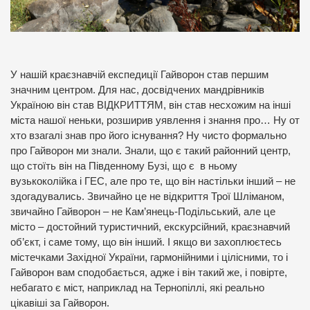
У нашій краєзнавчій експедиції Гайворон став першим
значним центром. Для нас, досвідчених мандрівників
Україною він став ВІДКРИТТЯМ, він став несхожим на інші
міста нашої неньки, розширив уявлення і знання про… Ну от
хто взагалі знав про його існування? Ну чисто формально
про Гайворон ми знали. Знали, що є такий районний центр,
що стоїть він на Південному Бузі, що є в ньому
вузькоколійка і ГЕС, але про те, що він настільки інший – не
здогадувались. Звичайно це не відкриття Трої Шліманом,
звичайно Гайворон – не Кам’янець-Подільський, але це
місто – достойний туристичний, екскурсійний, краєзнавчий
об’єкт, і саме тому, що він інший. І якщо ви захоплюєтесь
містечками Західної України, гармонійними і цілісними, то і
Гайворон вам сподобається, адже і він такий же, і повірте,
небагато є міст, наприклад на Тернопіллі, які реально
цікавіші за Гайворон.