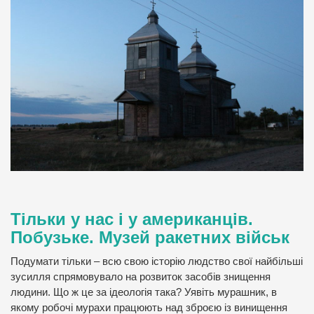
Тільки у нас і у американців.
Побузьке. Музей ракетних військ
Подумати тільки – всю свою історію людство свої найбільші
зусилля спрямовувало на розвиток засобів знищення
людини. Що ж це за ідеологія така? Уявіть мурашник, в
якому робочі мурахи працюють над зброєю із винищення