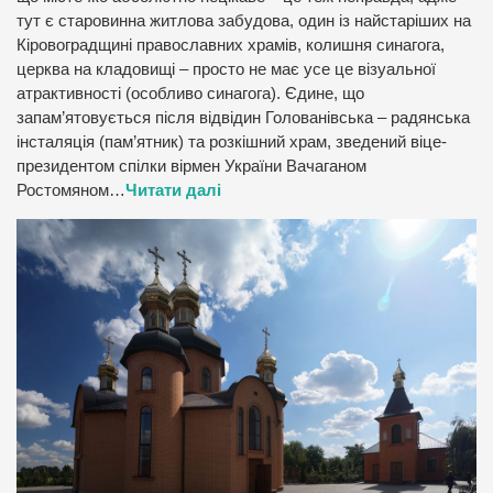
тут є старовинна житлова забудова, один із найстаріших на
Кіровоградщині православних храмів, колишня синагога,
церква на кладовищі – просто не має усе це візуальної
атрактивності (особливо синагога). Єдине, що
запам’ятовується після відвідин Голованівська – радянська
інсталяція (пам’ятник) та розкішний храм, зведений віце-
президентом спілки вірмен України Вачаганом
Ростомяном…
Читати далі