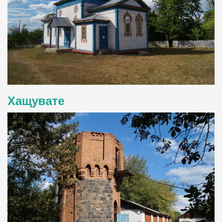
Хащувате