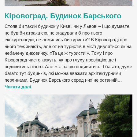
Кіровоград. Будинок Барського
Стояв би такий будинок у Києві, чи у Львові – і що думаєте
не був би атракцією, не згадували б про нього
екскурсоводи, не ломились би туристи? В Кіровограді про
нього теж знають, але от на туристів в місті дивляться як на
небачену диковинку. «Та це ж туристи!». Тому і про
Кіровоград часто кажуть, як про глуху провінцію, де і
подивитись нічого. Але ж є на що подивитись. І багато, дуже
багато тут будинків, які можна вважати архітектурними
перлинами. Будинок Барського серед них не останній…
Читати далі