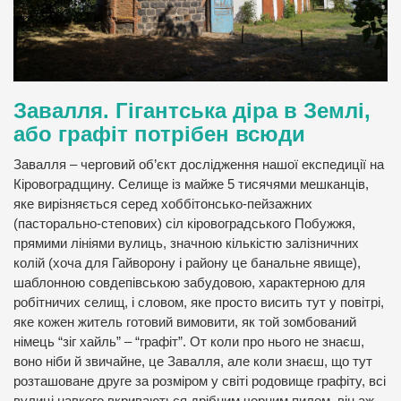
Завалля. Гігантська діра в Землі,
або графіт потрібен всюди
Завалля – черговий об’єкт дослідження нашої експедиції на
Кіровоградщину. Селище із майже 5 тисячями мешканців,
яке вирізняється серед хоббітонсько-пейзажних
(пасторально-степових) сіл кіровоградського Побужжя,
прямими лініями вулиць, значною кількістю залізничних
колій (хоча для Гайворону і району це банальне явище),
шаблонною совдепівською забудовою, характерною для
робітничих селищ, і словом, яке просто висить тут у повітрі,
яке кожен житель готовий вимовити, як той зомбований
німець “зіг хайль” – “графіт”. От коли про нього не знаєш,
воно ніби й звичайне, це Завалля, але коли знаєш, що тут
розташоване друге за розміром у світі родовище графіту, всі
вулиці навкого вкриваються дрібним чорним пилом, він аж