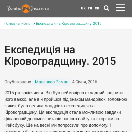
uk
ru
en
Головна
>
Блог
>
Експедиція на Кіровоградщину. 2015
Експедиція на
Кіровоградщину. 2015
Опубліковано
Маленков Роман
4 Січня, 2016
2015 рік закінчився. Він був неймовірно складний і оцінити
його важко, але він пройшов під знаком мандрівок, головною
з яких була велика мандрівка-експедиція на
Кіровоградщину. Ця експедиція стала можливою завдяки
фінансовій допомозі читачів нашого сайту та сторінки на
Фейсбуку. Ще на весні ми попросили про допомогу. І
отримали її – читачі стали меценатами нашого краєзнавчого