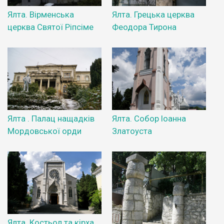
Ялта. Вірменська
Ялта. Грецька церква
церква Святої Ріпсіме
Феодора Тирона
Ялта . Палац нащадків
Ялта. Собор Іоанна
Мордовської орди
Златоуста
Ялта. Костьол та кірха