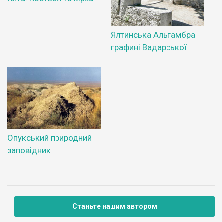
Ялтинська Альгамбра
графині Вадарської
Опукський природний
заповідник
Станьте нашим автором