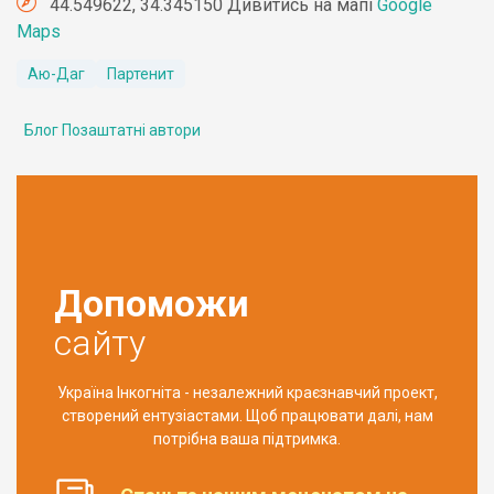
44.549622, 34.345150 Дивитись на мапі
Google
Maps
Аю-Даг
Партенит
Блог Позаштатні автори
Допоможи
сайту
Україна Інкогніта - незалежний краєзнавчий проект,
створений ентузіастами. Щоб працювати далі, нам
потрібна ваша підтримка.