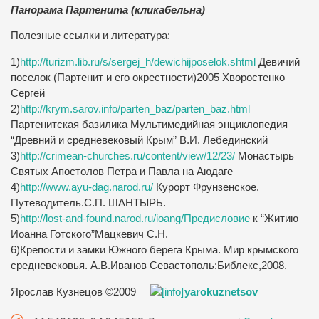
Панорама Партенита (кликабельна)
Полезные ссылки и литература:
1)
http://turizm.lib.ru/s/sergej_h/dewichijposelok.shtml
Девичий
поселок (Партенит и его окрестности)2005 Хворостенко
Сергей
2)
http://krym.sarov.info/parten_baz/parten_baz.html
Партенитская базилика Мультимедийная энциклопедия
“Древний и средневековый Крым” В.И. Лебединский
3)
http://crimean-churches.ru/content/view/12/23/
Монастырь
Святых Апостолов Петра и Павла на Аюдаге
4)
http://www.ayu-dag.narod.ru/
Курорт Фрунзенское.
Путеводитель.С.П. ШАНТЫРЬ.
5)
http://lost-and-found.narod.ru/ioang/Предисловие
к “Житию
Иоанна Готского”Мацкевич С.Н.
6)Крепости и замки Южного берега Крыма. Мир крымского
средневековья. А.В.Иванов Севастополь:Библекс,2008.
Ярослав Кузнецов ©2009
yarokuznetsov