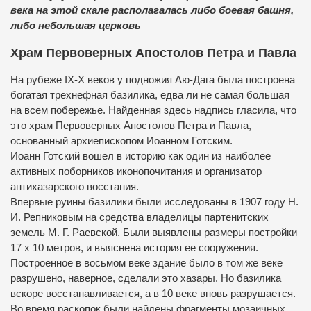
века на этой скале располагалась либо боевая башня,
либо небольшая церковь
Храм Первоверных Апостолов Петра и Павла
На рубеже IX-X веков у подножия Аю-Дага была построена
богатая трехнефная базилика, едва ли не самая большая
на всем побережье. Найденная здесь надпись гласила, что
это храм Первоверных Апостолов Петра и Павла,
основанный архиепископом Иоанном Готским.
Иоанн Готский вошел в историю как один из наиболее
активных поборников иконопочитания и организатор
антихазарского восстания.
Впервые руины базилики были исследованы в 1907 году Н.
И. Репниковым на средства владелицы партенитских
земель М. Г. Раевской. Были выявлены размеры постройки
17 х 10 метров, и выяснена история ее сооружения.
Построенное в восьмом веке здание было в том же веке
разрушено, наверное, сделали это хазары. Но базилика
вскоре восстанавливается, а в 10 веке вновь разрушается.
Во время раскопок были найдены фрагменты мозаичных