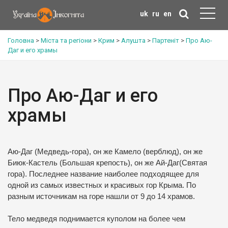
uk
ru
en
Головна
>
Міста та регіони
>
Крим
>
Алушта
>
Партеніт
>
Про Аю-
Даг и его храмы
Про Аю-Даг и его
храмы
Аю-Даг (Медведь-гора), он же Камело (верблюд), он же
Биюк-Кастель (Большая крепость), он же Ай-Даг(Святая
гора). Последнее название наиболее подходящее для
одной из самых известных и красивых гор Крыма. По
разным источникам на горе нашли от 9 до 14 храмов.
Тело медведя поднимается куполом на более чем