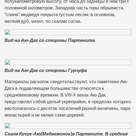
полукилометровую высоту, от носа до задницы в нем три с
половиной километров. Западная часть горы обрывиста,
“спина” медведя покрыта густым лесом: в основном,
мелкий дуб, кизил, по скалам сосна.
Вид на Аю-Даг со стороны Партенита
Вид на Аю-Даг со стороны Гурзуфа
Материалы раскопок свидетельствуют, что памятники Аю-
Дага в подавляющем большинстве относятся к
средневековому времени. В VIII-X веках Аю-Дак
представлял собой целый укрепрайон, в пределах которого
располагалось с десяток поселений разной величины, пара
монастырей и не менее семи церквей.
Скала Кучук-Аю(Медвежонок)в Партените. В средние