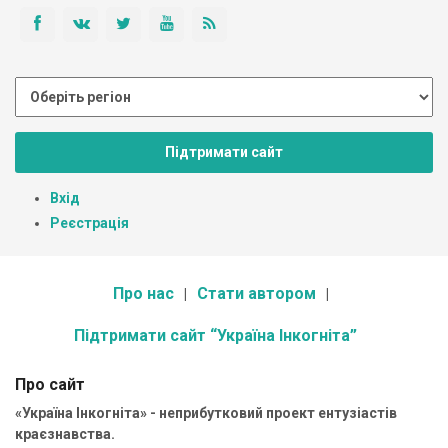
Підтримати сайт
Вхід
Реєстрація
Про нас
Стати автором
Підтримати сайт “Україна Інкогніта”
Про сайт
«Україна Інкогніта» - неприбутковий проект ентузіастів
краєзнавства.