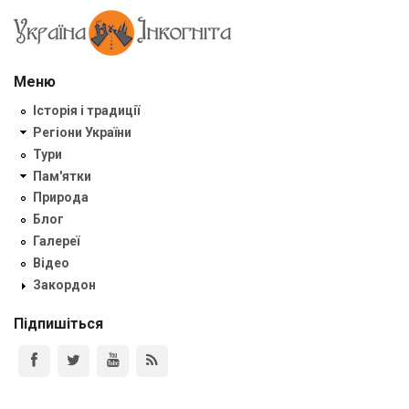
Меню
Історія і традиції
Регіони України
Тури
Пам'ятки
Природа
Блог
Галереї
Відео
Закордон
Підпишіться