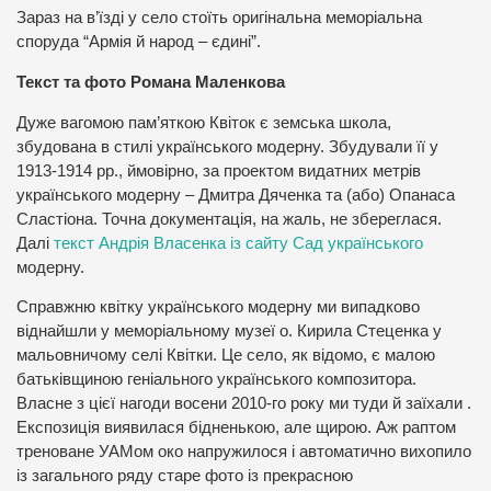
Зараз на в’їзді у село стоїть оригінальна меморіальна
споруда “Армія й народ – єдині”.
Текст та фото Романа Маленкова
Дуже вагомою пам’яткою Квіток є земська школа,
збудована в стилі українського модерну. Збудували її у
1913-1914 рр., ймовірно, за проектом видатних метрів
українського модерну – Дмитра Дяченка та (або) Опанаса
Сластіона. Точна документація, на жаль, не збереглася.
Далі
текст Андрія Власенка із сайту Сад українського
модерну.
Справжню квітку українського модерну ми випадково
віднайшли у меморіальному музеї о. Кирила Стеценка у
мальовничому селі Квітки. Це село, як відомо, є малою
батьківщиною геніального українського композитора.
Власне з цієї нагоди восени 2010-го року ми туди й заїхали .
Експозиція виявилася бідненькою, але щирою. Аж раптом
треноване УАМом око напружилося і автоматично вихопило
із загального ряду старе фото із прекрасною