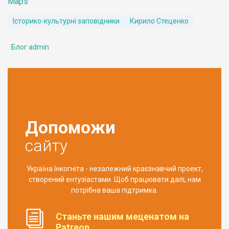
Maps
Історико-культурні заповідники
Кирило Стеценко
Блог admin
Допоможи
сайту
Україна Інкогніта - незалежний краєзнавчий проект,
створений ентузіастами. Щоб працювати далі, нам
потрібна ваша підтримка.
Станьте нашим меценатом на
Patreon