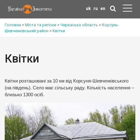
uk
ru
en
Головна
>
Міста та регіони
>
Черкаська область
>
Корсунь-
Шевченківський район
>
Квітки
Квітки
Квітки розташовані за 10 км від Корсуня-Шевченківського
(на південь). Село має сільську раду. Кількість населення –
близько 1300 осіб.