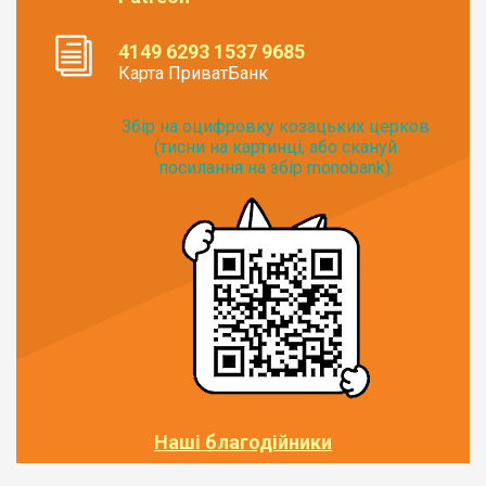
4149 6293 1537 9685
Карта ПриватБанк
Збір на оцифровку козацьких церков
(тисни на картинці, або скануй
посилання на збір monobank):
Наші благодійники