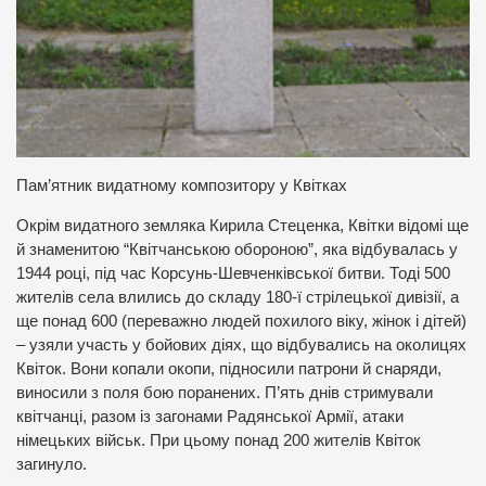
Пам’ятник видатному композитору у Квітках
Окрім видатного земляка Кирила Стеценка, Квітки відомі ще
й знаменитою “Квітчанською обороною”, яка відбувалась у
1944 році, під час Корсунь-Шевченківської битви. Тоді 500
жителів села влились до складу 180-ї стрілецької дивізії, а
ще понад 600 (переважно людей похилого віку, жінок і дітей)
– узяли участь у бойових діях, що відбувались на околицях
Квіток. Вони копали окопи, підносили патрони й снаряди,
виносили з поля бою поранених. П’ять днів стримували
квітчанці, разом із загонами Радянської Армії, атаки
німецьких військ. При цьому понад 200 жителів Квіток
загинуло.