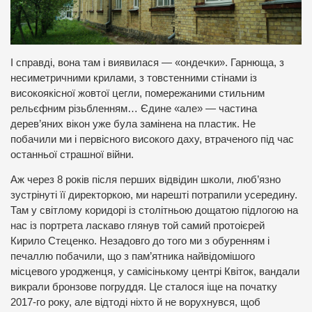
І справді, вона там і виявилася — «ондечки». Гарнюща, з
несиметричними крилами, з товстенними стінами із
високоякісної жовтої цегли, помережаними стильним
рельєфним різьбленням… Єдине «але» — частина
дерев’яних вікон уже була замінена на пластик. Не
побачили ми і первісного високого даху, втраченого під час
останньої страшної війни.
Аж через 8 років після перших відвідин школи, люб’язно
зустрінуті її директоркою, ми нарешті потрапили усередину.
Там у світлому коридорі із столітньою дощатою підлогою на
нас із портрета ласкаво глянув той самий протоієрей
Кирило Стеценко. Незадовго до того ми з обуренням і
печаллю побачили, що з пам’ятника найвідомішого
місцевого уродженця, у самісінькому центрі Квіток, вандали
викрали бронзове погруддя. Це сталося іще на початку
2017-го року, але відтоді ніхто й не ворухнувся, щоб