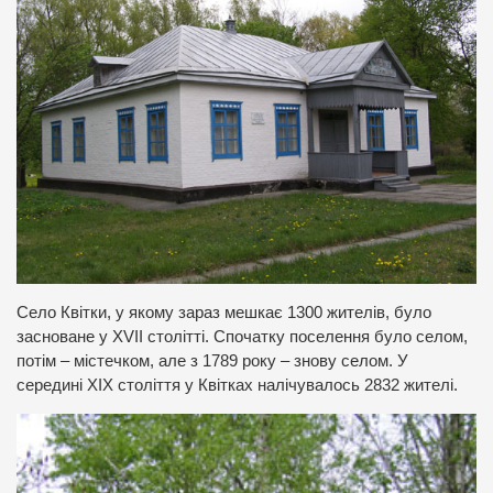
Село Квітки, у якому зараз мешкає 1300 жителів, було
засноване у XVII столітті. Спочатку поселення було селом,
потім – містечком, але з 1789 року – знову селом. У
середині XІХ століття у Квітках налічувалось 2832 жителі.