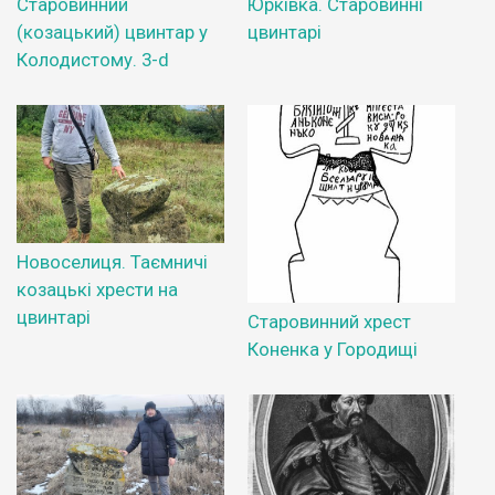
Старовинний
Юрківка. Старовинні
(козацький) цвинтар у
цвинтарі
Колодистому. 3-d
Новоселиця. Таємничі
козацькі хрести на
цвинтарі
Старовинний хрест
Коненка у Городищі