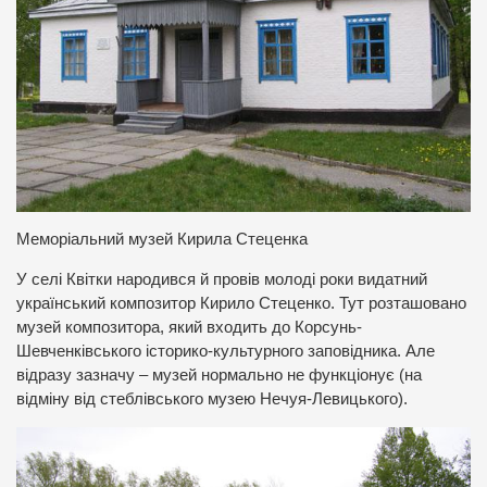
Меморіальний музей Кирила Стеценка
У селі Квітки народився й провів молоді роки видатний
український композитор Кирило Стеценко. Тут розташовано
музей композитора, який входить до Корсунь-
Шевченківського історико-культурного заповідника. Але
відразу зазначу – музей нормально не функціонує (на
відміну від стеблівського музею Нечуя-Левицького).