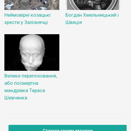
Неймовірні козацькі
Богдан Хмельницький і
хрести у Залізнячці
Швеція
Велике перепоховання,
або посмертна
мандрівка Тараса
Шевченка
Станьте нашим автором