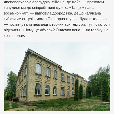
двоповерховою спорудою. «Що це, де це?», — прожогом
кинулися ми до співробітниці музею. «Та це ж наша
восьмирічка!», — відповіла добродійка, дещо налякана
київським ентузіазмом. «Ох і гарна ж у вас була школа …»,
— поспівчували пейзанці історики архітектури. Тут і сталося
відкриття. «Чому це «була»? Ондечки вона — на горбку, на
краю села».