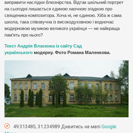
виправити наслідки блюзнірства. Відтак шкільний портрет
на сьогодні лишається єдиною наочною згадкою про
священика-композитора. Хоча ні, не єдиною. Хіба ж сама
школа, така співзвучна із високодуховною і водночас
модерновою музикою великого українця — не найкраща
пам’ять про нього?
Текст Андрія Власенка із сайту Сад
українського
модерну. Фото Романа Маленкова.
49.313485, 31.234989 Дивитись на мапі
Google