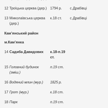
12
Троїцька церква (дер.)
1794 р.
с.Драбiвцi
13
Миколаївська церква
к.18 ст.
с.Драбiвцi
(дер.)
Кам’янський район
м.Кам’янка
14
Садиба Давидових
к.18-п.19
ст.
15
Головний будинок
п.19 ст.
(змiш.)
16
Водяний млин (мур.)
1825 р.
17
Грот (мур.)
к.18 ст.
18
Парк
п.19 ст.