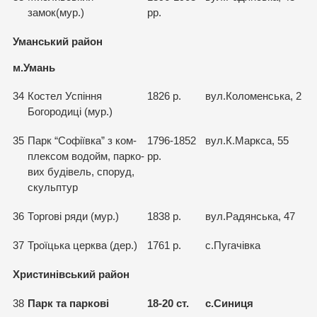
замок(мур.)
рр.
Уманський район
м.Умань
34
Костел Успiння
1826 р.
вул.Коломенська, 2
Богородицi (мур.)
35
Парк “Софiївка” з ком-
1796-1852
вул.К.Маркса, 55
плексом водойм, парко-
рр.
вих будiвель, cпоруд,
скульптур
36
Торговi ряди (мур.)
1838 р.
вул.Радянська, 47
37
Троїцька церква (дер.)
1761 р.
с.Пугачiвка
Христинівський район
38
Парк та парковi
18-20 ст.
с.Синиця