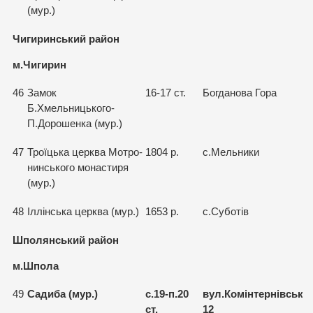
(мур.)
Чигиринський район
м.Чигирин
46
Замок
16-17 ст.
Богданова Гора
Б.Хмельницького-
П.Дорошенка (мур.)
47
Троїцька церква Мотро-
1804 р.
с.Мельники
нинського монастиря
(мур.)
48
Iллiнська церква (мур.)
1653 р.
с.Суботiв
Шполянський район
м.Шпола
49
Садиба (мур.)
с.19-п.20
вул.Комiнтернiвська,
ст.
12