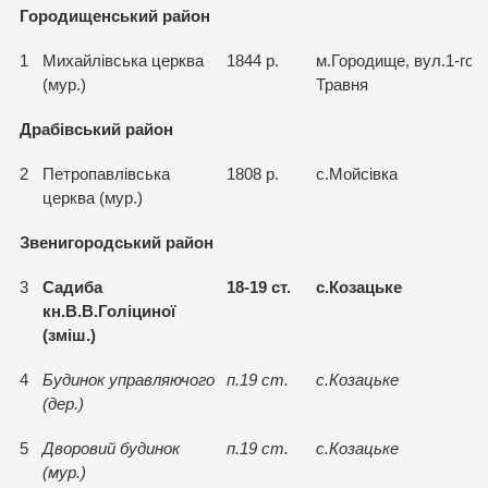
Городищенський район
1
Михайлiвська церква
1844 р.
м.Городище, вул.1-го
(мур.)
Травня
Драбівський район
2
Петропавлiвська
1808 р.
с.Мойсiвка
церква (мур.)
Звенигородський район
3
Садиба
18-19 ст.
с.Козацьке
кн.В.В.Голiциної
(змiш.)
4
Будинок управляючого
п.19 ст.
с.Козацьке
(дер.)
5
Дворовий будинок
п.19 ст.
с.Козацьке
(мур.)