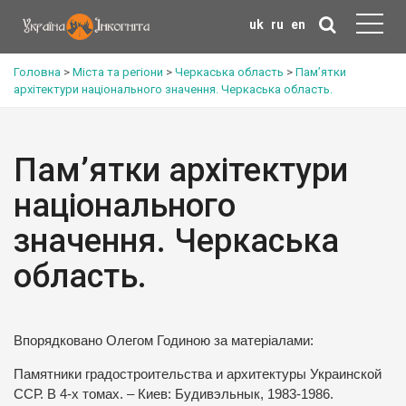
uk
ru
en
Головна
>
Міста та регіони
>
Черкаська область
>
Пам’ятки
архітектури національного значення. Черкаська область.
Пам’ятки архітектури
національного
значення. Черкаська
область.
Впорядковано Олегом Годиною за матеріалами:
Памятники градостроительства и архитектуры Украинской
ССР. В 4-х томах. – Киев: Будивэльнык, 1983-1986.