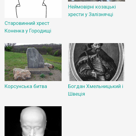
Неймовірні козацькі
хрести у Залізнячці
Старовинний хрест
Коненка у Городищі
Корсунська битва
Богдан Хмельницький і
Швеція