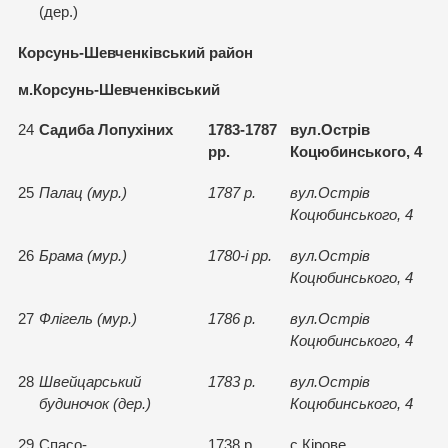
(дер.)
Корсунь-Шевченківський район
м.Корсунь-Шевченківський
24
Садиба Лопухiних
1783-1787
вул.Острiв
рр.
Коцюбинського, 4
25
Палац (мур.)
1787 р.
вул.Острiв
Коцюбинського, 4
26
Брама (мур.)
1780-i рр.
вул.Острiв
Коцюбинського, 4
27
Флiгель (мур.)
1786 р.
вул.Острiв
Коцюбинського, 4
28
Швейцарський
1783 р.
вул.Острiв
будиночок (дер.)
Коцюбинського, 4
29
Спасо-
1738 р.
с.Кiрове