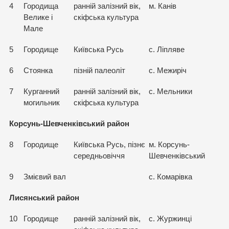
4
Городища
ранній залізний вік,
м. Канів
Велике і
скіфська культура
Мале
5
Городище
Київська Русь
с. Ліпляве
6
Стоянка
пізній палеоліт
с. Межиріч
7
Курганний
ранній залізний вік,
с. Мельники
могильник
скіфська культура
Корсунь-Шевченківський район
8
Городище
Київська Русь, пізнє
м. Корсунь-
середньовіччя
Шевченківський
9
Змієвий вал
с. Комарівка
Лисянський район
10
Городище
ранній залізний вік,
с. Журжинці