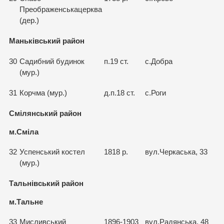
Преображенськацерква
(дер.)
Маньківський район
30
Садибний будинок
п.19 ст.
с.Добра
(мур.)
31
Корчма (мур.)
д.п.18 ст.
с.Роги
Смілянський район
м.Сміла
32
Успенський костел
1818 р.
вул.Черкаська, 33
(мур.)
Тальнівський район
м.Тальне
33
Мисливський
1896-1903
вул.Радянська, 48