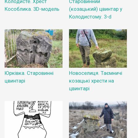
Колодисте. Хрест
Старовинний
Кособлика. 3D-модель
(козацький) цвинтар у
Колодистому. 3-d
Юрківка. Старовинні
Новоселиця. Таємничі
цвинтарі
козацькі хрести на
цвинтарі