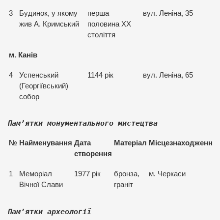
3
Будинок, у якому
перша
вул. Леніна, 35
жив А. Кримський
половина XX
століття
м. Канів
4
Успенський
1144 рік
вул. Леніна, 65
(Георгіївський)
собор
Пам
’ятки монументального мистецтва
№
Найменування
Дата
Матеріал
Місцезнаходження
створення
1
Меморіал
1977 рік
бронза,
м. Черкаси
Вічної Слави
граніт
Пам
’ятки археології