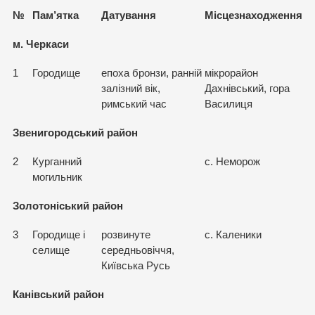
№
Пам
’
ятка
Датування
Місцезнаходження
м. Черкаси
1
Городище
епоха бронзи, ранній
мікрорайон
залізний вік,
Дахнівський, гора
римський час
Василиця
Звенигородський район
2
Курганний
с. Неморож
могильник
Золотоніський район
3
Городище і
розвинуте
с. Каленики
селище
середньовіччя,
Київська Русь
Канівський район