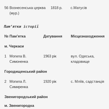
56
Вознесенська церква
1818 р.
с.Матусів
(мур.)
Пам’ятки історії
№
Пам’ятка
Датування
Місцезнаходження
м. Черкаси
1
Могила В.
1963 рік
вул. Одеська,
Симоненка
кладовище
Городищенський район
2
Могила Л.
1920 рік
с. Мліїв, садстанція
Симиренка
Звенигородський район
м. Звенигородка