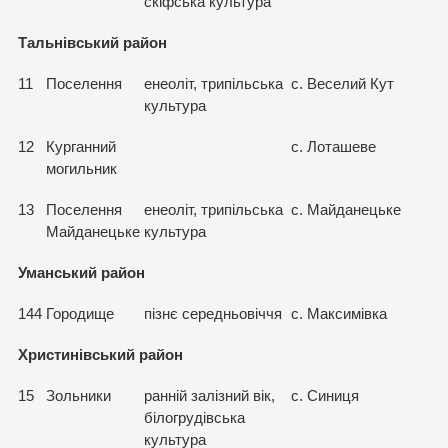
скіфська культура
Тальнівський район
11
Поселення
енеоліт, трипільська
с. Веселий Кут
культура
12
Курганний
с. Лоташеве
могильник
13
Поселення
енеоліт, трипільська
с. Майданецьке
Майданецьке
культура
Уманський район
144
Городище
пізнє середньовіччя
с. Максимівка
Христинівський район
15
Зольники
ранній залізний вік,
с. Синиця
білогрудівська
культура