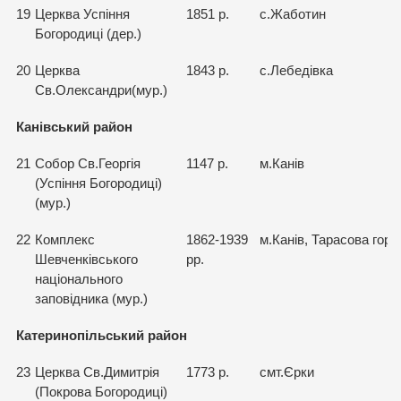
19
Церква Успiння
1851 р.
с.Жаботин
Богородицi (дер.)
20
Церква
1843 р.
с.Лебедiвка
Св.Олександри(мур.)
Канівський район
21
Собор Св.Георгiя
1147 р.
м.Канiв
(Успiння Богородиці)
(мур.)
22
Комплекс
1862-1939
м.Канiв, Тарасова гора
Шевченкiвського
рр.
нацiонального
заповiдника (мур.)
Катеринопільський район
23
Церква Св.Димитрiя
1773 р.
смт.Єрки
(Покрова Богородицi)