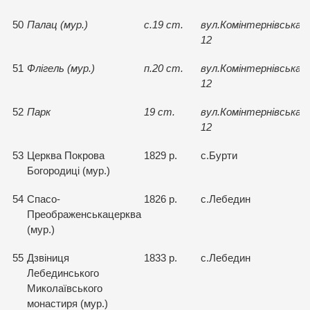
50
Палац (мур.)
с.19 ст.
вул.Комiнтернiвська,
12
51
Флiгель (мур.)
п.20 ст.
вул.Комiнтернiвська,
12
52
Парк
19 ст.
вул.Комiнтернiвська,
12
53
Церква Покрова
1829 р.
с.Бурти
Богородицi (мур.)
54
Спасо-
1826 р.
с.Лебедин
Преображенськацерква
(мур.)
55
Дзвiниця
1833 р.
с.Лебедин
Лебединського
Миколаївського
монастиря (мур.)