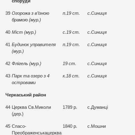
споруди
39
Огорожа з в’їзною
п.19 ст.
с.Синиця
брамою (мур.)
40
Мiст (мур.)
с.19 ст.
с.Синиця
41
Будинок управителя
п.19 ст.
с.Синиця
(мур.)
42
Флiгель (мур.)
19 ст.
с.Синиця
43
Парк та озеро з 4
к.18 ст.
с.Синиця
островами
Черкаський район
44
Церква Св.Миколи
1789 р.
c.Думанцi
(дер.)
45
Спасо-
1840 р.
с.Мошни
Преображенськацерква