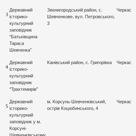
Державний
Звенигородський район, с.
Черкась
3
історико-
Шевченкове, вул. Петровського,
культурний
3
заповідник
“Батьківщина
Тараса
Шевченка”
Державний
Канівський район, с. Григорівка
Черкась
4
історико-
культурний
заповідник
“Трахтемирів”
Державний
м. Корсунь-Шевченківський,
Черкась
5
історико-
острів Коцюбинського, 4
культурний
заповідник у м.
Корсуні-
Шевченківському