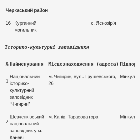
Черкаський район
16
Курганний
с. Яснозір’я
могильник
Історико-культурні заповідники
№
Найменування
Місцезнаходження (адреса)
Підпоря
Національний
м. Чигирин, вул.. Грушевського,
Мінкульт
1
історико-
26
культурний
заповідник
“Чигирин”
Шевченківський
м. Канів, Тарасова гора
Мінкульт
2
національний
заповідник у м.
Каневі