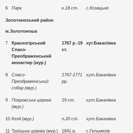
6
Парк
к.18 ст.
с.Козацьке
Золотоноський район
м.Золотоноша
7
Красногiрський
1767 р.-19
хут.Бакалiвка
Спасо-
ст.
Преображенський
монастир (мур.)
8
Спасо-
1767-1771
хут.Бакалiвка
Преображенський
рр.
собор (мур.)
9
Покровська церква
19 ст.
хут.Бакалiвка
(мур.)
10
Келiї (мур.)
п.20 ст.
хут.Бакалiвка
11
Троїцька церква (мур.)
1841 р.
с.Гельмязiв