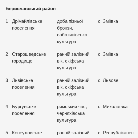
Бериславський район
1
Дрімайлівське
доба пізньої
с. Зміївка
поселення
бронзи,
сабатинівська
культура
2
Старошведське
ранній залізний
с. Зміївка
городище
вік, скіфська
культура
3
Львівське
ранній залізний
с. Львове
поселення
вік, скіфська
культура
4
Бургунське
римський час,
с. Миколаївка
поселення
черняхівська
культура
5
Консуловське
ранній залізний
с. Республіканець