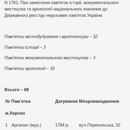
N 1761. Про занесення пам’яток історії, монументального
мистецтва та археології національного значення до
Державного реєстру нерухомих пам’яток України
Пам’ятки містобудування і архітектури – 32
Пам’ятки історії – 3
Пам’ятки монументального мистецтва – 3
Пам’ятки археології – 30
Всього – 68
№
Пам
’
ятка
Датування
Місцезнаходження
м.Херсон
1
Арсенал (мур.)
1784 р.
вул.Перекопська, 10