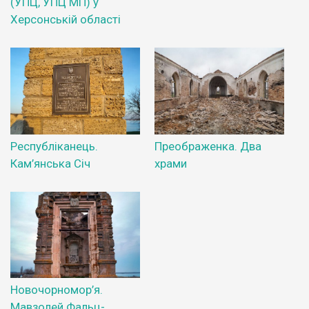
(УПЦ, УПЦ МП) у
Херсонській області
Республіканець.
Преображенка. Два
Кам’янська Січ
храми
Новочорномор’я.
Мавзолей Фальц-