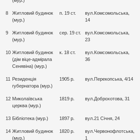
(мур.)
8
Житловий будинок
п. 19 ст.
вул.Комсомольська,
(мур.)
14
9
Житловий будинок
сер. 19 ст.
вул.Комсомольська,
(мур.)
23
10
Житловий будинок
к. 18 ст.
вул.Комсомольська,
(дім віце-адмірала
36
Сенявіна) (мур.)
11
Резиденція
1905 р.
вул.Перекопська, 4/14
губернатора (мур.)
12
Миколаївська
1819 р.
вул.Доброхотова, 31
церква (мур.)
13
Бібліотека (мур.)
1897 р.
вул.21 Січня, 24
14
Житловий будинок
1820 р.
вул.Червонофлотська,
(мур.)
1