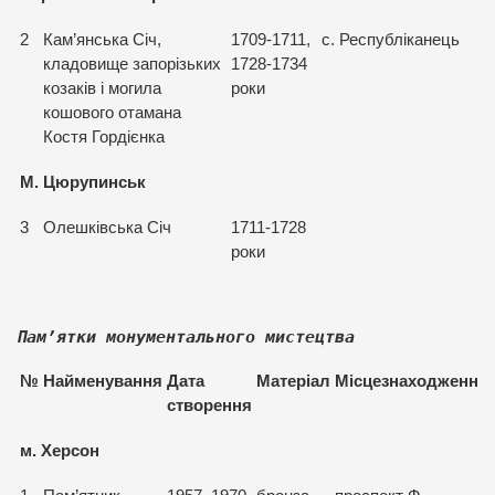
2
Кам’янська Січ,
1709-1711,
с. Республіканець
кладовище запорізьких
1728-1734
козаків і могила
роки
кошового отамана
Костя Гордієнка
М. Цюрупинськ
3
Олешківська Січ
1711-1728
роки
Пам
’ятки монументального мистецтва
№
Найменування
Дата
Матеріал
Місцезнаходження
створення
м. Херсон