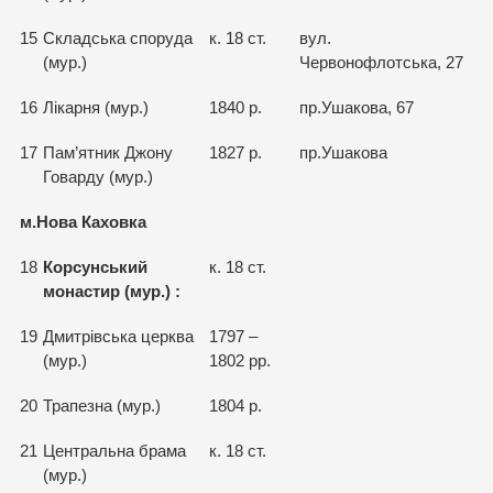
15
Складська споруда
к. 18 ст.
вул.
(мур.)
Червонофлотська, 27
16
Лікарня (мур.)
1840 р.
пр.Ушакова, 67
17
Пам’ятник Джону
1827 р.
пр.Ушакова
Говарду (мур.)
м.Нова Каховка
18
Корсунський
к. 18 ст.
монастир (мур.) :
19
Дмитрівська церква
1797 –
(мур.)
1802 рр.
20
Трапезна (мур.)
1804 р.
21
Центральна брама
к. 18 ст.
(мур.)