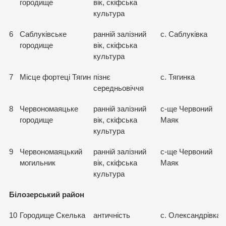
городище
вік, скіфська
культура
6
Саблуківське
ранній залізний
с. Саблуківка
городище
вік, скіфська
культура
7
Місце фортеці Тягин
пізнє
с. Тягинка
середньовіччя
8
Червономаяцьке
ранній залізний
с-ще Червоний
городище
вік, скіфська
Маяк
культура
9
Червономаяцький
ранній залізний
с-ще Червоний
могильник
вік, скіфська
Маяк
культура
Білозерський район
10
Городище Скелька
античність
с. Олександрівка