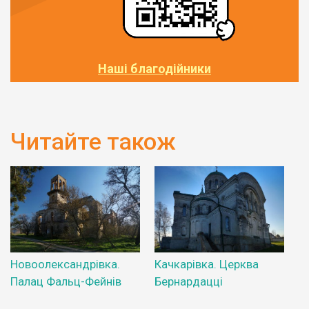
Наші благодійники
Читайте також
Новоолександрівка.
Качкарівка. Церква
Палац Фальц-Фейнів
Бернардацці