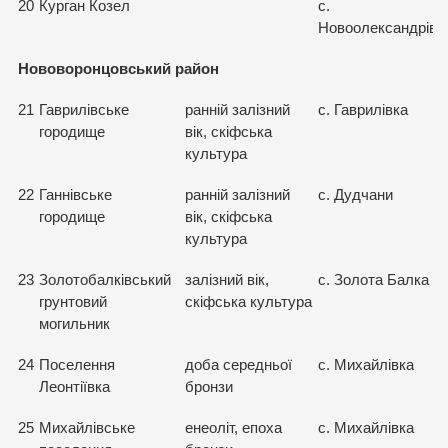
20
Курган Козел
с.
Новоолександрівк
Нововоронцовський район
21
Гаврилівське
ранній залізний
с. Гаврилівка
городище
вік, скіфська
культура
22
Ганнівське
ранній залізний
с. Дудчани
городище
вік, скіфська
культура
23
Золотобалківський
залізний вік,
с. Золота Балка
грунтовий
скіфська культура
могильник
24
Поселення
доба середньої
с. Михайлівка
Леонтіївка
бронзи
25
Михайлівське
енеоліт, епоха
с. Михайлівка