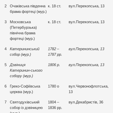
2
Очаківська південна
к. 18 ст.
вул.Перекопська, 13
брама фортеці (мур.)
3
Московська
к. 18 ст.
вул.Перекопська, 13
(Петербурзька)
північна брама
фортеці (мур.)
4
Катерининський
1782 –
вул.Перекопська, 13
собор (мур.)
1787 рр.
5
Дзвіниця
1806 р.
вул.Перекопська, 13
Катеринин-ського
собору (мур.)
6
Греко-Софіївська
1780 о
вул.Червонофлотська,
церква (мур.)
13
7
Святодухівський
1804 –
вул.Декабристів, 36
собор із дзвіницею
1836 рр.