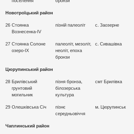
поселення
бронзи
Новотроїцький район
26
Стоянка
пізній палеоліт
с. Заозерне
Вознесенка-IV
27
Стоянка Солоне
палеоліт, мезоліт,
с. Сивашівка
озеро-IX
неоліт, епоха
бронзи
Цюрупинський район
28
Брилівський
пізня бронза,
смт Брилівка
грунтовий
білозерська
могильник
культура
29
Олешківська Січ
пізнє
м. Цюрупинськ
середньовіччя
Чаплинський район