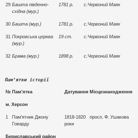
29
Башта південно-
1781 р.
с.Червоний Маяк
східна (мур.)
30
Башта (мур.)
1781 р.
с.Червоний Маяк
31
Покровська церква
19 ст.
с.Червоний Маяк
(мур.)
32
Брама (мур.)
1898 р.
с.Червоний Маяк
Пам
’ятки історії
№
Пам
’
ятка
Датування
Місцезнаходження
м. Херсон
1
Пам’ятник Джону
1818-1820
просп. Ф. Ушакова
Говарду
роки
Бериславський район