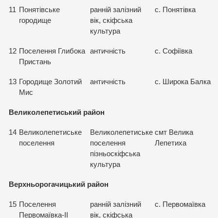
11
Понятівське
ранній залізний
с. Понятівка
городище
вік, скіфська
культура
12
Поселення Глибока
античність
с. Софіївка
Пристань
13
Городище Золотий
античність
с. Широка Балка
Мис
Великолепетиський район
14
Великолепетиське
Великолепетиське
смт Велика
поселення
поселення
Лепетиха
пізньоскіфська
культура
Верхньорогачицький район
15
Поселення
ранній залізний
с. Первомаївка
Первомаївка-II
вік, скіфська