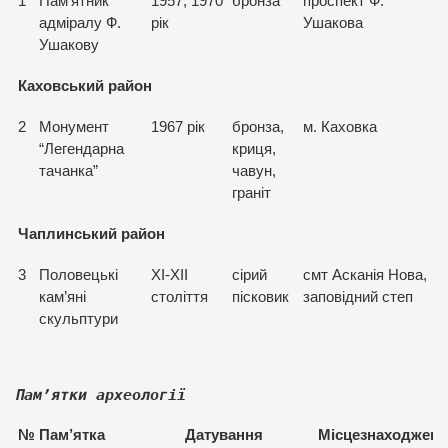
1
Пам’ятник
1957, 1970
бронза
проспект Ф.
адміралу Ф.
рік
Ушакова
Ушакову
Каховський район
2
Монумент
1967 рік
бронза,
м. Каховка
“Легендарна
криця,
тачанка”
чавун,
граніт
Чаплинський район
3
Половецькі
XI-XII
сірий
смт Асканія Нова,
кам’яні
століття
пісковик
заповідний степ
скульптури
Пам
’ятки археології
№
Пам
’
ятка
Датування
Місцезнаходжен