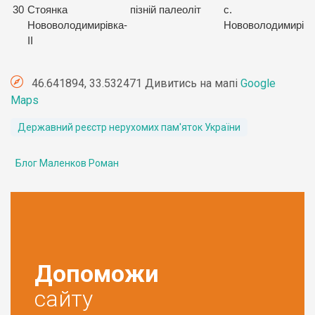
30
Стоянка
пізній палеоліт
с.
Нововолодимирівка-
Нововолодимирівк
II
46.641894, 33.532471 Дивитись на мапі
Google
Maps
Державний реєстр нерухомих пам'яток України
Блог Маленков Роман
Допоможи
сайту