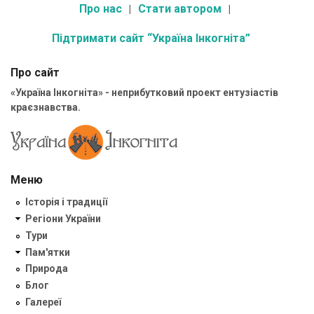
Про нас
Стати автором
Підтримати сайт “Україна Інкогніта”
Про сайт
«Україна Інкогніта» - неприбутковий проект ентузіастів
краєзнавства.
Меню
Історія і традиції
Регіони України
Тури
Пам'ятки
Природа
Блог
Галереї