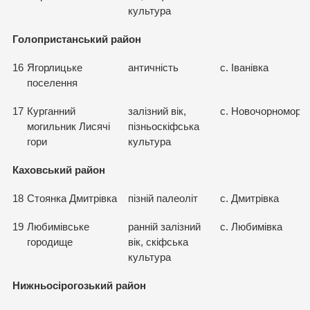
культура
Голопристанський район
16
Ягорлицьке
античність
с. Іванівка
поселення
17
Курганний
залізний вік,
с. Новочорномор’я
могильник Лисячі
пізньоскіфська
гори
культура
Каховський район
18
Стоянка Дмитрівка
пізній палеоліт
с. Дмитрівка
19
Любимівське
ранній залізний
с. Любимівка
городище
вік, скіфська
культура
Нижньосірогозький район