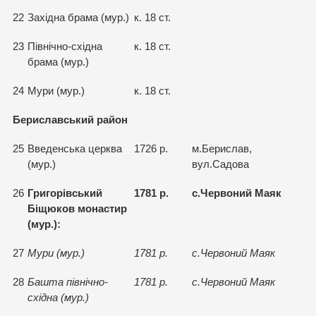
22
Західна брама (мур.)
к. 18 ст.
23
Північно-східна
к. 18 ст.
брама (мур.)
24
Мури (мур.)
к. 18 ст.
Бериславський район
25
Введенська церква
1726 р.
м.Берислав,
(мур.)
вул.Садова
26
Григорівський
1781 р.
с.Червоний Маяк
Біщюков монастир
(мур.):
27
Мури (мур.)
1781 р.
с.Червоний Маяк
28
Башта північно-
1781 р.
с.Червоний Маяк
східна (мур.)