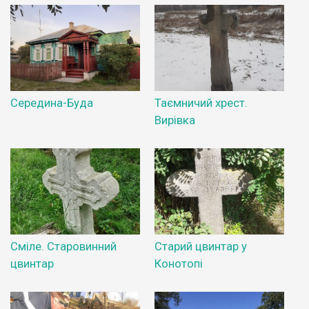
Середина-Буда
Таємничий хрест.
Вирівка
Сміле. Старовинний
Старий цвинтар у
цвинтар
Конотопі