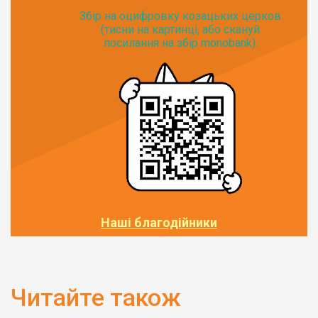
Збір на оцифровку козацьких церков
(тисни на картинці, або скануй
посилання на збір monobank):
Наші благодійники
Читайте також