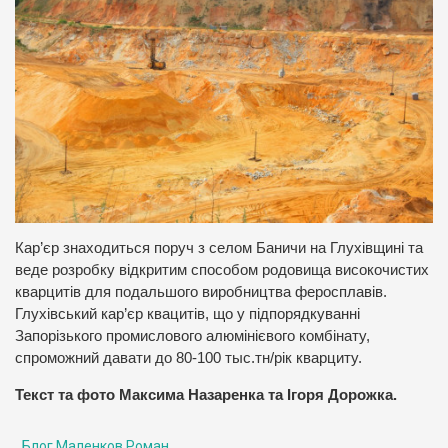
Кар’єр знаходиться поруч з селом Баничи на Глухівщині та
веде розробку відкритим способом родовища високочистих
кварцитів для подальшого виробництва феросплавів.
Глухівський кар’єр квацитів, що у підпорядкуванні
Запорізького промислового алюмінієвого комбінату,
спроможний давати до 80-100 тыс.тн/рік кварциту.
Текст та фото Максима Назаренка та Ігоря Дорожка.
Блог Маленков Роман