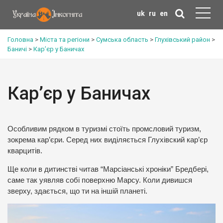
uk
ru
en
Головна
>
Міста та регіони
>
Сумська область
>
Глухівський район
>
Баничі
>
Кар’єр у Баничах
Кар’єр у Баничах
Особливим рядком в туризмі стоїть промсловий туризм,
зокрема кар’єри. Серед них виділяється Глухівский кар’єр
кварцитів.
Ще коли в дитинстві читав “Марсіанські хроніки” Бредбері,
саме так уявляв собі поверхню Марсу. Коли дивишся
зверху, здається, що ти на іншій планеті.