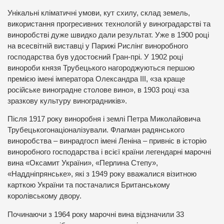
Унікальні кліматичні умови, кут схилу, склад земель,
використання прогресивних технологій у виноградарстві та
виноробстві дуже швидко дали результат. Уже в 1900 році
на всесвітній виставці у Парижі Рислінг виноробного
господарства був удостоєний Гран-прі. У 1902 році
винороби князя Трубецького нагороджуються першою
премією імені імператора Олександра ІІІ, «за краще
російське виноградне столове вино», в 1903 році «за
зразкову культуру виноградників».
Після 1917 року виноробня і землі Петра Миколайовича
Трубецькогонаціоналізували. Флагман радянського
виноробства – винрадгосп імені Леніна – привніс в історію
виноробного господарства і всієї країни легендарні марочні
вина «Оксамит України», «Перлина Степу»,
«Наддніпрянське», які з 1949 року вважалися візитною
карткою України та постачалися Британському
королівському двору.
Починаючи з 1964 року марочні вина відзначили 33