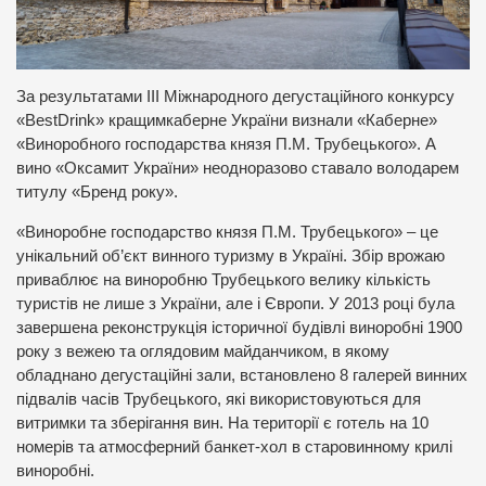
За результатами ІІІ Міжнародного дегустаційного конкурсу
«BestDrink» кращимкаберне України визнали «Каберне»
«Виноробного господарства князя П.М. Трубецького». А
вино «Оксамит України» неодноразово ставало володарем
титулу «Бренд року».
«Виноробне господарство князя П.М. Трубецького» – це
унікальний об’єкт винного туризму в Україні. Збір врожаю
приваблює на виноробню Трубецького велику кількість
туристів не лише з України, але і Європи. У 2013 році була
завершена реконструкція історичної будівлі виноробні 1900
року з вежею та оглядовим майданчиком, в якому
обладнано дегустаційні зали, встановлено 8 галерей винних
підвалів часів Трубецького, які використовуються для
витримки та зберігання вин. На території є готель на 10
номерів та атмосферний банкет-хол в старовинному крилі
виноробні.