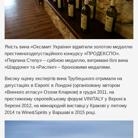
Якість вина «Оксамит України» відмітили золотою медаллю
престижногодегустаційного конкурсу «ПРОДЕКСПО».
«Перлина Степу» – срібною медаллю, витримані білі вина
«Шардоне» та «Рислінг» – бронзовими медалями.
Високу оцінку експертів вина Трубецького отримали на
дегустаціях в Європі: в Лондоні (організовану автором
«Винного атласу» Оззом Кларком) в грудні 2011, на
престижному європейському форумі VINITALY у Вероні в
березні 2012, на міжнародній виставці у Кракові у лютому
2014 та Wine&Spirits у Варшаві в 2015 році.