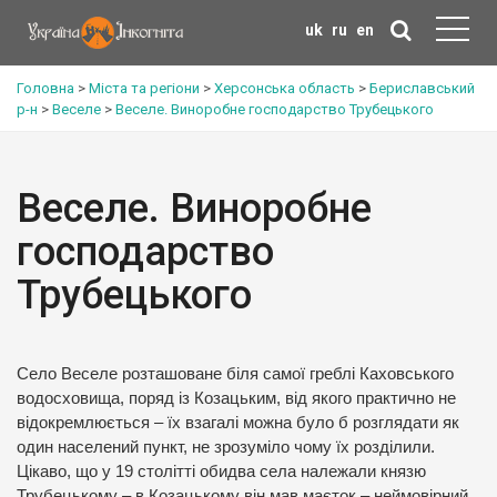
uk
ru
en
Головна
>
Міста та регіони
>
Херсонська область
>
Бериславський
р-н
>
Веселе
>
Веселе. Виноробне господарство Трубецького
Веселе. Виноробне
господарство
Трубецького
Село Веселе розташоване біля самої греблі Каховського
водосховища, поряд із Козацьким, від якого практично не
відокремлюється – їх взагалі можна було б розглядати як
один населений пункт, не зрозуміло чому їх розділили.
Цікаво, що у 19 столітті обидва села належали князю
Трубецькому – в Козацькому він мав маєток – неймовірний