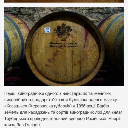
Перші виноградники одного з найстаріших та іменитих
виноробних господарствУкраїни були закладені в маєтку
«Козацьке» (Херсонська губернія) у 1896 році. Відбір
земель для насаджень та сортів виноградних лоз для князя
Трубецького проводив головний винороб Російської Імперії
князь Лев Голіцин.