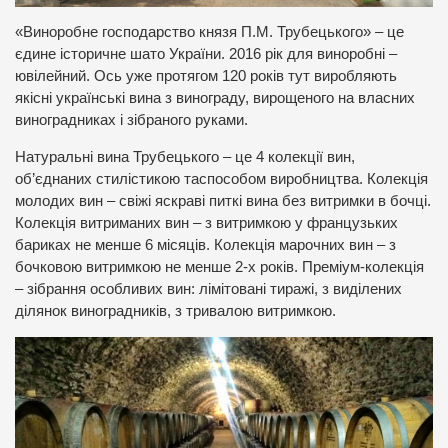
«Виноробне господарство князя П.М. Трубецького» – це
єдине історичне шато України. 2016 рік для виноробні –
ювілейний. Ось уже протягом 120 років тут виробляють
якісні українські вина з винограду, вирощеного на власних
виноградниках і зібраного руками.
Натуральні вина Трубецького – це 4 колекції вин,
об’єднаних стилістикою таспособом виробництва. Колекція
молодих вин – свіжі яскраві питкі вина без витримки в бочці.
Колекція витриманих вин – з витримкою у французьких
бариках не менше 6 місяців. Колекція марочних вин – з
бочковою витримкою не менше 2-х років. Преміум-колекція
– зібрання особливих вин: лімітовані тиражі, з виділених
ділянок виноградників, з тривалою витримкою.