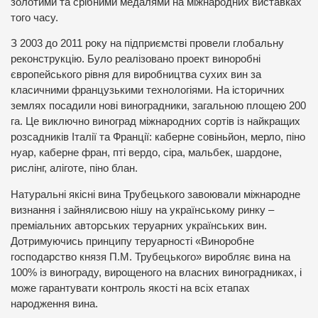
золотими та срібними медалями на міжнародних виставках
того часу.
З 2003 до 2011 року на підприємстві провели глобальну
реконструкцію. Було реалізовано проект виноробні
європейського рівня для виробництва сухих вин за
класичними французькими технологіями. На історичних
землях посадили нові виноградники, загальною площею 200
га. Це виключно виноград міжнародних сортів із найкращих
розсадників Італії та Франції: каберне совіньйон, мерло, піно
нуар, каберне фран, пті вердо, сіра, мальбек, шардоне,
рислінг, аліготе, піно блан.
Натуральні якісні вина Трубецького завоювали міжнародне
визнання і зайнялисвою нішу на українському ринку –
преміальних авторських теруарних українських вин.
Дотримуючись принципу теруарності «Виноробне
господарство князя П.М. Трубецького» виробляє вина на
100% із винограду, вирощеного на власних виноградниках, і
може гарантувати контроль якості на всіх етапах
народження вина.