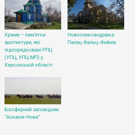
Храми – пам’ятки
Новоолександрівка.
архітектури, які
Палац Фальц-Фейнів
підпорядковані РПЦ
(УПЦ, УПЦ МП) у
Херсонській області
Біосферний заповідник
“Асканія-Нова”