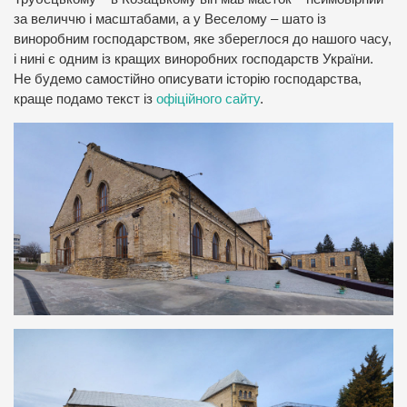
за величчю і масштабами, а у Веселому – шато із
виноробним господарством, яке збереглося до нашого часу,
і нині є одним із кращих виноробних господарств України.
Не будемо самостійно описувати історію господарства,
краще подамо текст із
офіційного сайту
.