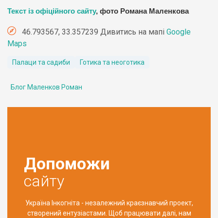
Текст із офіційного сайту
, фото Романа Маленкова
46.793567, 33.357239 Дивитись на мапі
Google
Maps
Палаци та садиби
Готика та неоготика
Блог Маленков Роман
Допоможи
сайту
Україна Інкогніта - незалежний краєзнавчий проект,
створений ентузіастами. Щоб працювати далі, нам