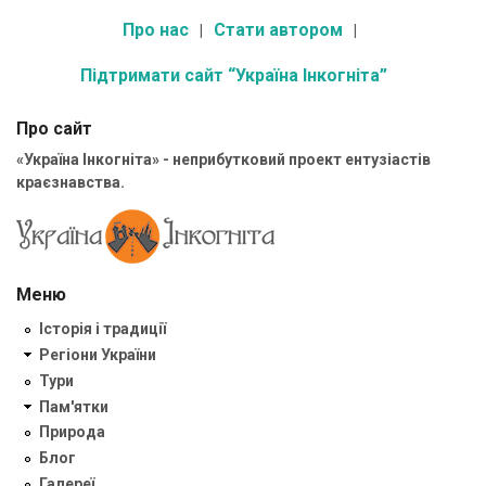
Про нас
Стати автором
Підтримати сайт “Україна Інкогніта”
Про сайт
«Україна Інкогніта» - неприбутковий проект ентузіастів
краєзнавства.
Меню
Історія і традиції
Регіони України
Тури
Пам'ятки
Природа
Блог
Галереї