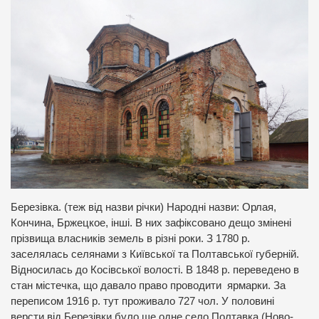
Березівка. (теж від назви річки) Народні назви: Орлая,
Кончина, Бржецкое, інші. В них зафіксовано дещо змінені
прізвища власників земель в різні роки. З 1780 р.
заселялась селянами з Київської та Полтавської губерній.
Відносилась до Косівської волості. В 1848 р. переведено в
стан містечка, що давало право проводити ярмарки. За
переписом 1916 р. тут проживало 727 чол. У половині
версти від Березівки було ще одне село Полтавка (Ново-