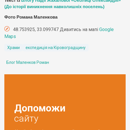
Текст із
Блогу Надії Жахалової «Околиці Олександрії»
(До історії виникнення навколишніх поселень)
Фото Романа Маленкова
48.753925, 33.099747 Дивитись на мапі
Google
Maps
Храми
експедиція на Кіровоградщину
Блог Маленков Роман
Допоможи
сайту