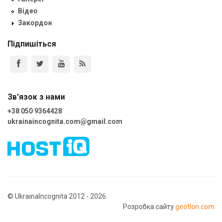
Відео
Закордон
Підпишіться
Зв'язок з нами
+38 050 9364428
ukrainaincognita.com@gmail.com
© UkrainaIncognita 2012 - 2026
Розробка сайту
geotlon.com