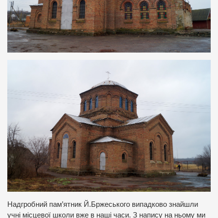
Надгробний пам’ятник Й.Бржеського випадково знайшли
учні місцевої школи вже в наші часи. З напису на ньому ми