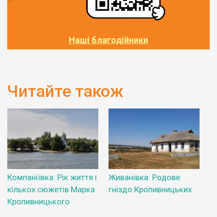
Наші благодійники
Читайте також
Компаніївка. Рік життя і
Живанівка. Родове
кількох сюжетів Марка
гніздо Кропивницьких
Кропивницького