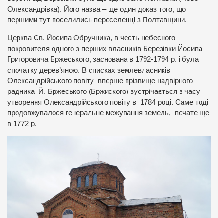
Олександрівка). Його назва – ще один доказ того, що
першими тут поселились переселенці з Полтавщини.
Церква Св. Йосипа Обручника, в честь небесного
покровителя одного з перших власників Березівки Йосипа
Григоровича Бржеського, заснована в 1792-1794 р. і була
спочатку дерев’яною. В списках землевласників
Олександрійського повіту вперше прізвище надвірного
радника Й. Бржеського (Бржиского) зустрічається з часу
утворення Олександрійського повіту в 1784 році. Саме тоді
продовжувалося генеральне межування земель, почате ще
в 1772 р.