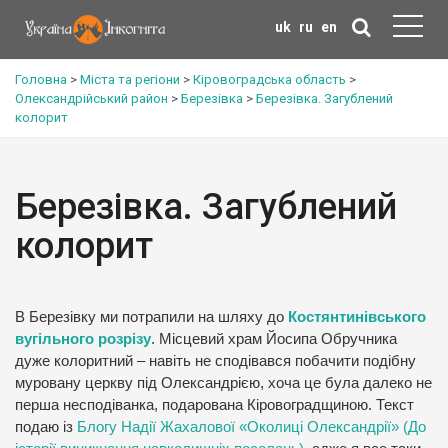
uk
ru
en
Головна
>
Міста та регіони
>
Кіровоградська область
>
Олександрійський район
>
Березівка
>
Березівка. Загублений
колорит
Березівка. Загублений
колорит
В Березівку ми потрапили на шляху до
Костянтинівського
вугільного розрізу
. Місцевий храм Йосипа Обручника
дуже колоритний – навіть не сподівався побачити подібну
муровану церкву під Олександрією, хоча це була далеко не
перша несподіванка, подарована Кіровоградщиною. Текст
подаю із
Блогу Надії Жахалової «Околиці Олександрії» (До