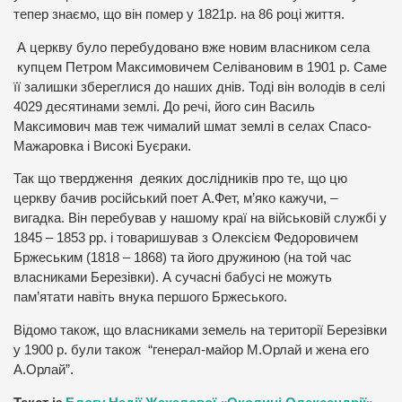
тепер знаємо, що він помер у 1821р. на 86 році життя.
А церкву було перебудовано вже новим власником села
купцем Петром Максимовичем Селівановим в 1901 р. Саме
її залишки збереглися до наших днів. Тоді він володів в селі
4029 десятинами землі. До речі, його син Василь
Максимович мав теж чималий шмат землі в селах Спасо-
Мажаровка і Високі Буєраки.
Так що твердження деяких дослідників про те, що цю
церкву бачив російський поет А.Фет, м’яко кажучи, –
вигадка. Він перебував у нашому краї на військовій службі у
1845 – 1853 рр. і товаришував з Олексієм Федоровичем
Бржеським (1818 – 1868) та його дружиною (на той час
власниками Березівки). А сучасні бабусі не можуть
пам’ятати навіть внука першого Бржеського.
Відомо також, що власниками земель на території Березівки
у 1900 р. були також “генерал-майор М.Орлай и жена его
А.Орлай”.