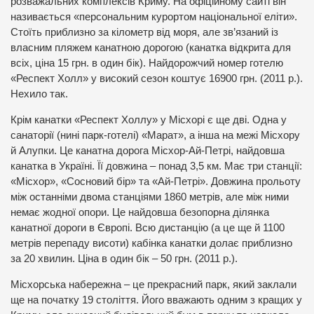
розважальних комплексів Криму. На офіційному сайті він
називається «персональним курортом національної еліти».
Стоїть приблизно за кілометр від моря, але зв’язаний із
власним пляжем канатною дорогою (канатка відкрита для
всіх, ціна 15 грн. в один бік). Найдорожчий номер готелю
«Респект Холл» у високий сезон коштує 16900 грн. (2011 р.).
Нехило так.
Крім канатки «Респект Холлу» у Місхорі є ще дві. Одна у
санаторії (нині парк-готелі) «Марат», а інша на межі Місхору
й Алупки. Це канатна дорога Місхор-Ай-Петрі, найдовша
канатка в Україні. Її довжина – понад 3,5 км. Має три станції:
«Місхор», «Сосновий бір» та «Ай-Петрі». Довжина прольоту
між останніми двома станціями 1860 метрів, але між ними
немає жодної опори. Це найдовша безопорна ділянка
канатної дороги в Європі. Всю дистанцію (а це ще й 1100
метрів перепаду висоти) кабінка канатки долає приблизно
за 20 хвилин. Ціна в один бік – 50 грн. (2011 р.).
Місхорська набережна – це прекрасний парк, який заклали
ще на початку 19 століття. Його вважають одним з кращих у