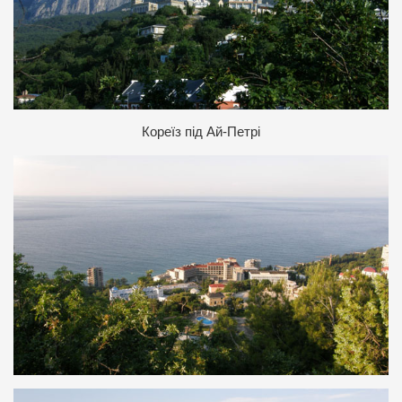
К
ореїз під Ай-Петрі