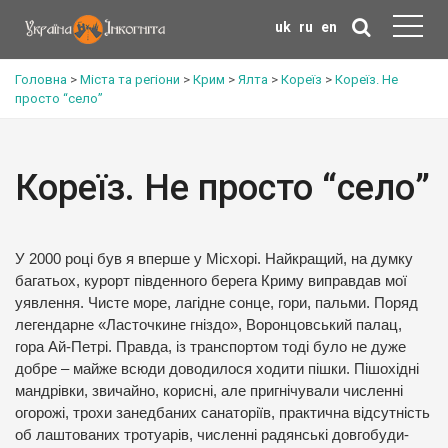
uk
ru
en
Головна
>
Міста та регіони
>
Крим
>
Ялта
>
Кореїз
>
Кореїз. Не
просто “село”
Кореїз. Не просто “село”
У 2000 році був я вперше у Місхорі. Найкращий, на думку
багатьох, курорт південного берега Криму виправдав мої
уявлення. Чисте море, лагідне сонце, гори, пальми. Поряд
легендарне «Ласточкине гніздо», Воронцовський палац,
гора Ай-Петрі. Правда, із транспортом тоді було не дуже
добре – майже всюди доводилося ходити пішки. Пішохідні
мандрівки, звичайно, корисні, але пригнічували численні
огорожі, трохи занедбаних санаторіїв, практична відсутність
об лаштованих тротуарів, численні радянські довгобуди-