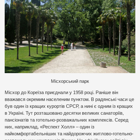
М
ісхорський парк
Місхор до Кореїза приєднали у 1958 році. Раніше він
вважався окремим населеним пунктом. В радянські часи це
був один із кращих курортів СРСР, а нині є одним із кращих
в Україні. Тут розташовано десятки великих санаторіїв,
пансіонатів та готельно-розважальних комплексів. Серед
них, наприклад, «Респект Холл» – один із
найкомфортабельніших та найдорожчих житлово-готельно-