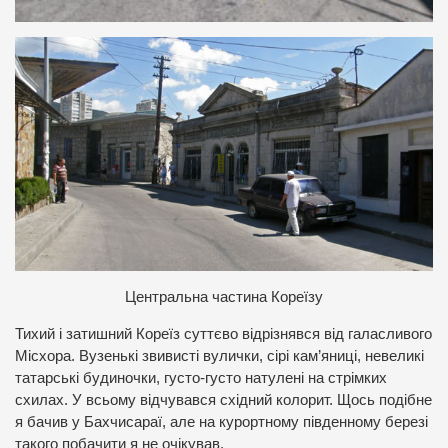
Ц
ентральна частина Кореїзу
Тихий і затишний Кореїз суттєво відрізнявся від галасливого
Місхора. Вузенькі звивисті вулички, сірі кам’яниці, невеликі
татарські будиночки, густо-густо натулені на стрімких
схилах. У всьому відчувався східний колорит. Щось подібне
я бачив у Бахчисараї, але на курортному південному березі
такого побачити я не очікував.