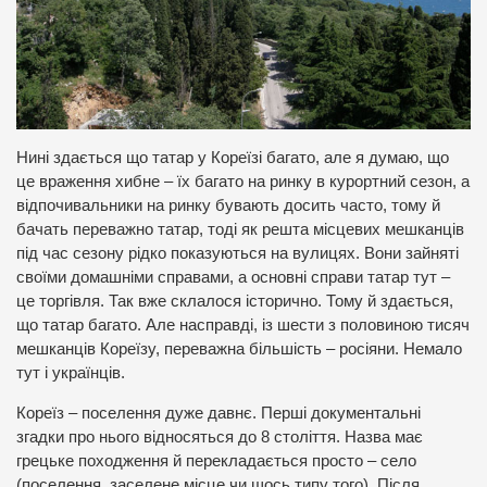
Нині здається що татар у Кореїзі багато, але я думаю, що
це враження хибне – їх багато на ринку в курортний сезон, а
відпочивальники на ринку бувають досить часто, тому й
бачать переважно татар, тоді як решта місцевих мешканців
під час сезону рідко показуються на вулицях. Вони зайняті
своїми домашніми справами, а основні справи татар тут –
це торгівля. Так вже склалося історично. Тому й здається,
що татар багато. Але насправді, із шести з половиною тисяч
мешканців Кореїзу, переважна більшість – росіяни. Немало
тут і українців.
Кореїз – поселення дуже давнє. Перші документальні
згадки про нього відносяться до 8 століття. Назва має
грецьке походження й перекладається просто – село
(поселення, заселене місце чи щось типу того). Після