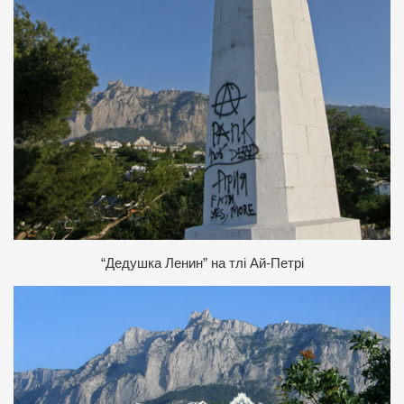
“Дедушка Ленин” на тлі Ай-Петрі