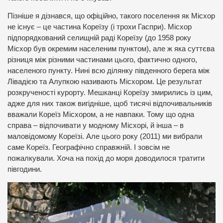
Пізніше я дізнався, що офіційно, такого поселення як Місхор
не існує – це частина Кореїзу (і трохи Гаспри). Місхор
підпорядкований селищній раді Кореїзу (до 1958 року
Місхор був окремим населеним пунктом), але ж яка суттєва
різниця між різними частинами цього, фактично одного,
населеного пункту. Нині всю ділянку південного берега між
Лівадією та Алупкою називають Місхором. Це результат
розкрученості курорту. Мешканці Кореїзу змирились із цим,
адже для них також вигідніше, щоб тисячі відпочивальників
вважали Кореїз Місхором, а не навпаки. Тому що одна
справа – відпочивати у модному Місхорі, й інша – в
маловідомому Кореїзі. Але цього року (2011) ми вибрали
саме Кореїз. Географічно справжній. І зовсім не
пожалкували. Хоча на похід до моря доводилося тратити
півгодини.