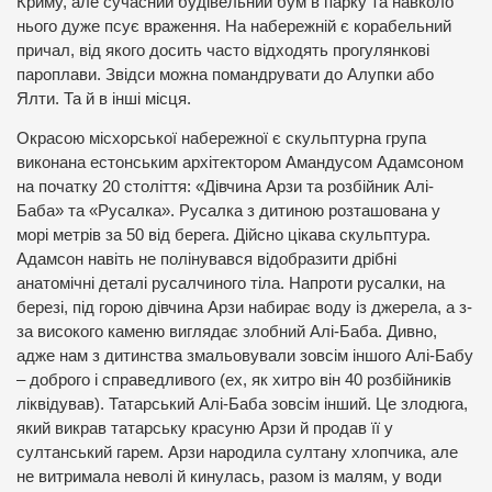
Криму, але сучасний будівельний бум в парку та навколо
нього дуже псує враження. На набережній є корабельний
причал, від якого досить часто відходять прогулянкові
пароплави. Звідси можна помандрувати до Алупки або
Ялти. Та й в інші місця.
Окрасою місхорської набережної є скульптурна група
виконана естонським архітектором Амандусом Адамсоном
на початку 20 століття: «Дівчина Арзи та розбійник Алі-
Баба» та «Русалка». Русалка з дитиною розташована у
морі метрів за 50 від берега. Дійсно цікава скульптура.
Адамсон навіть не полінувався відобразити дрібні
анатомічні деталі русалчиного тіла. Напроти русалки, на
березі, під горою дівчина Арзи набирає воду із джерела, а з-
за високого каменю виглядає злобний Алі-Баба. Дивно,
адже нам з дитинства змальовували зовсім іншого Алі-Бабу
– доброго і справедливого (ех, як хитро він 40 розбійників
ліквідував). Татарський Алі-Баба зовсім інший. Це злодюга,
який викрав татарську красуню Арзи й продав її у
султанський гарем. Арзи народила султану хлопчика, але
не витримала неволі й кинулась, разом із малям, у води