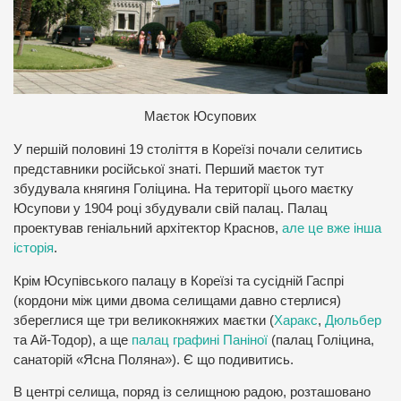
М
аєток Юсупових
У першій половині 19 століття в Кореїзі почали селитись
представники російської знаті. Перший маєток тут
збудувала княгиня Голіцина. На території цього маєтку
Юсупови у 1904 році збудували свій палац. Палац
проектував геніальний архітектор Краснов,
але це вже інша
історія
.
Крім Юсупівського палацу в Кореїзі та сусідній Гаспрі
(кордони між цими двома селищами давно стерлися)
збереглися ще три великокняжих маєтки (
Харакс
,
Дюльбер
та Ай-Тодор), а ще
палац графині Паніної
(палац Голіцина,
санаторій «Ясна Поляна»). Є що подивитись.
В центрі селища, поряд із селищною радою, розташовано