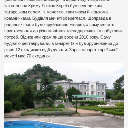
захоплення Криму Росією Кореїз був невеличким
татарським селом, із мечеттю, трактиром й кількома
крамничками. Будівля мечеті збереглася. Щоправда в
радянські часи було зруйновано мінарет, а саму мечеть
пристосували до різноманітних господарських та побутових
потреб. Відновили храм лише восени 2010 року. Саму
будівлю реставрували, а мінарет (він був зруйнований до
рівня 12 сходинки) відбудували. Зараз мінарет кореїзької
мечеті має 70 сходинок.