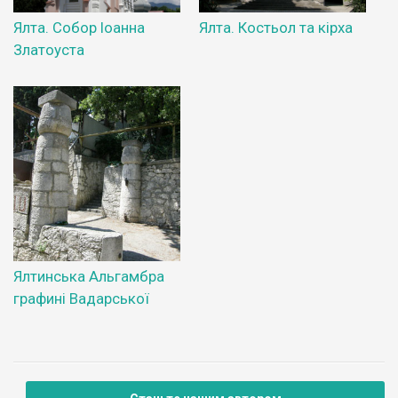
Ялта. Собор Іоанна
Ялта. Костьол та кірха
Златоуста
Ялтинська Альгамбра
графині Вадарської