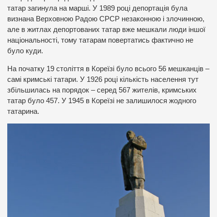
татар загинула на марші. У 1989 році депортація була
визнана Верховною Радою СРСР незаконною і злочинною,
але в житлах депортованих татар вже мешкали люди іншої
національності, тому татарам повертатись фактично не
було куди.
На початку 19 століття в Кореїзі було всього 56 мешканців –
самі кримські татари. У 1926 році кількість населення тут
збільшилась на порядок – серед 567 жителів, кримських
татар було 457. У 1945 в Кореїзі не залишилося жодного
татарина.