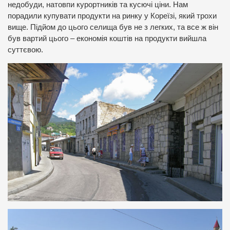
недобуди, натовпи курортників та кусючі ціни. Нам
порадили купувати продукти на ринку у Кореїзі, який трохи
вище. Підйом до цього селища був не з легких, та все ж він
був вартий цього – економія коштів на продукти вийшла
суттєвою.