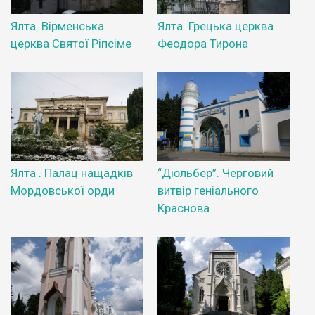
Ялта. Вірменська
Ялта. Грецька церква
церква Святої Ріпсіме
Феодора Тирона
Ялта . Палац нащадків
“Дюльбер”. Черговий
Мордовської орди
витвір геніального
Краснова