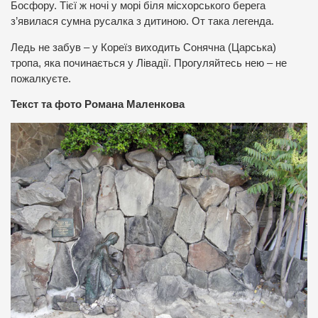
Босфору. Тієї ж ночі у морі біля місхорського берега
з’явилася сумна русалка з дитиною. От така легенда.
Ледь не забув – у Кореїз виходить Сонячна (Царська)
тропа, яка починається у Лівадії. Прогуляйтесь нею – не
пожалкуєте.
Текст та фото Романа Маленкова