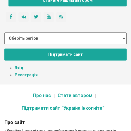
Станьте нашим автором
Підтримати сайт
Вхід
Реєстрація
Про нас
Стати автором
Підтримати сайт “Україна Інкогніта”
Про сайт
«Україна Інкогніта» - неприбутковий проект ентузіастів