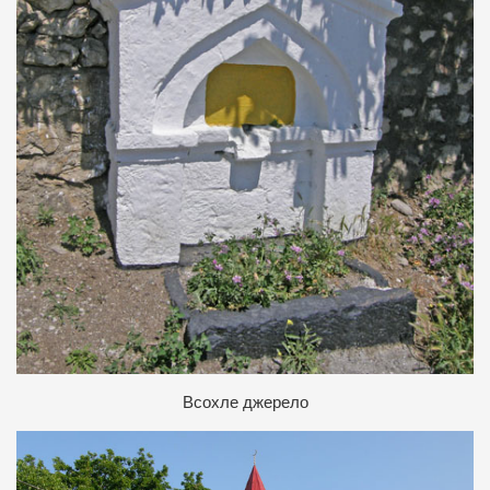
В
сохле джерело