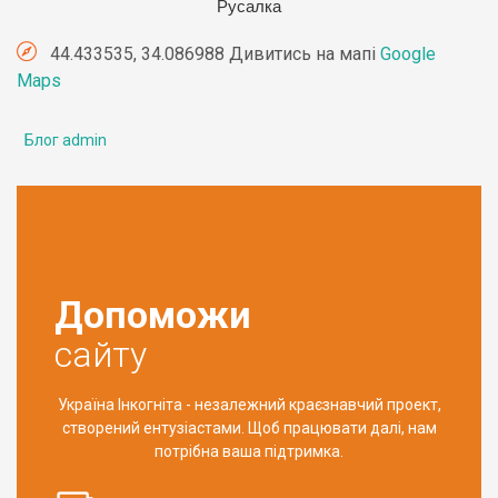
Русалка
44.433535, 34.086988 Дивитись на мапі
Google
Maps
Блог admin
Допоможи
сайту
Україна Інкогніта - незалежний краєзнавчий проект,
створений ентузіастами. Щоб працювати далі, нам
потрібна ваша підтримка.