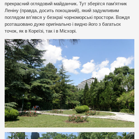
прекрасний оглядовий майданчик. Тут зберігся пам’ятник
Леніну (правда, досить покоцаний), який задумливим
поглядом вп’явся у безкраї чорноморські простори. Вождя
розташовано дуже оригінально і видно його з багатьох
точок, як в Кореїзі, так і в Місхорі.