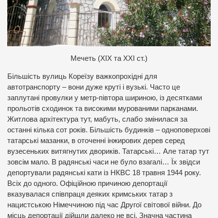
М
ечеть (ХІХ та ХХІ ст.)
Більшість вулиць Кореїзу важкопрохідні для
автотранспорту – вони дуже круті і вузькі. Часто це
заплутані провулки у метр-півтора шириною, із десятками
прольотів сходинок та високими мурованими парканами.
Житлова архітектура тут, мабуть, слабо змінилася за
останні кілька сот років. Більшість будинків – одноповерхові
татарські мазанки, в оточенні інжирових дерев серед
вузесеньких витягнутих двориків. Татарські… Але татар тут
зовсім мало. В радянські часи не було взагалі… Їх звідси
депортували радянські кати із НКВС 18 травня 1944 року.
Всіх до одного. Офіційною причиною депортації
вказувалася співпраця деяких кримських татар з
нацистською Німеччиною під час Другої світової війни. До
місць депортації дійшли далеко не всі. Значна частина