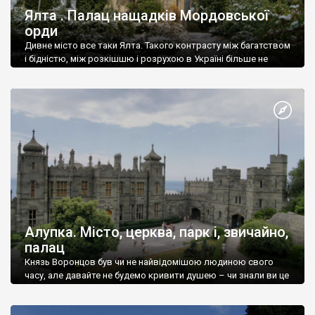
Ялта . Палац нащадків Мордовської
орди
Дивне місто все таки Ялта. Такого контрасту між багатством
і бідністю, між розкішшю і розрухою в Україні більше не
знайдеш.
Алупка. Місто, церква, парк і, звичайно,
палац
Князь Воронцов був чи не найвідомішою людиною свого
часу, але давайте не будемо кривити душею – чи знали ви це
прізвище до відвідин Алупки? Мабуть все таки ні.