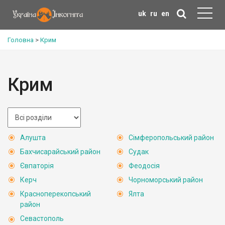
uk
ru
en
Головна
>
Крим
Крим
Алушта
Сімферопольський район
Бахчисарайський район
Судак
Євпаторія
Феодосія
Керч
Чорноморський район
Красноперекопський
Ялта
район
Севастополь