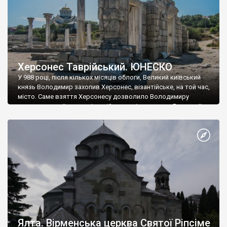
Херсонес Таврійський. ЮНЕСКО
У 988 році, після кількох місяців облоги, Великий київський
князь Володимир захопив Херсонес, візантійське, на той час,
місто. Саме взяття Херсонесу дозволило Володимиру
диктувати свої умови візантійському імператору Василю ІІ, та
одружитися з його дочкою Ганною. Цього ж року, в
Херсонесі Володимир-язичник, став Василем-християнином.
А потім було Хрещення Русі. На честь Херсонесу Таврійського
названо місто […]
Ялта. Вірменська церква Святої Ріпсіме