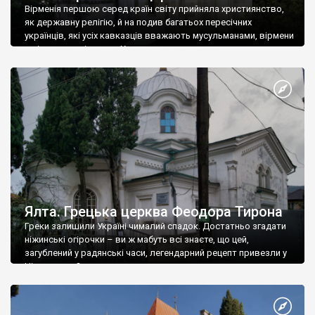
Вірменія першою серед країн світу прийняла християнство,
як державну релігію, й на подив багатьох пересічних
українців, які усіх кавказців вважають мусульманами, вірмени
є відданими вірянами Христа
Ялта. Грецька церква Феодора Тирона
Греки залишили Україні чималий спадок. Достатньо згадати
ніжинські огірочки – ви ж мабуть всі знаєте, що цей,
загублений у радянські часи, легендарний рецепт привезли у
Ніжин греки?