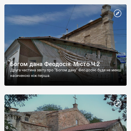
Богом дана Феодосія. Місто Ч.2
Друга частина звіту про "Богом дану" Феодосію буде не менш
насиченою ніж перша.