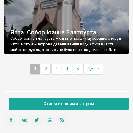
Ялта. Собор Іоанна Златоуста
Собор Іоанна Златоуста – одна із перших мурованих споруд
Ялти. Його 45-метрова дзвіниця і нині видніється в місті
майже звідусіль, а колись це була висотна домінанта Ялти.
1
2
3
4
5
Далі »
Станьте нашим автором