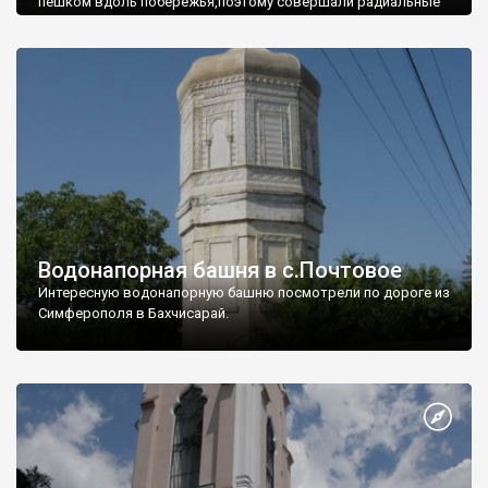
пешком вдоль побережья,поэтому совершали радиальные
вылазки из Оленевки.
Водонапорная башня в с.Почтовое
Интересную водонапорную башню посмотрели по дороге из
Симферополя в Бахчисарай.