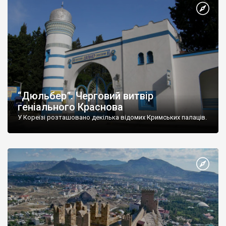
“Дюльбер”. Черговий витвір
геніального Краснова
У Кореїзі розташовано декілька відомих Кримських палаців.