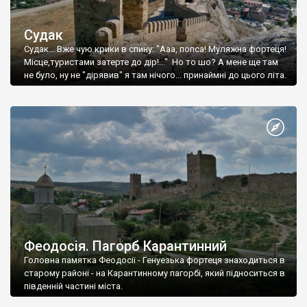
Судак
Судак... Вже чую крики в спину: "Ааа, попса! Муляжна фортеця!
Місце,туристами затерте до дір!..." Но то шо? А мене ще там
не було, ну не "дірявив" я там нічого... принаймні до цього літа.
Феодосія. Пагорб Карантинний
Головна памятка Феодосії - Генуезька фортеця знаходиться в
старому районі - на Карантинному пагорбі, який підноситься в
південній частині міста.