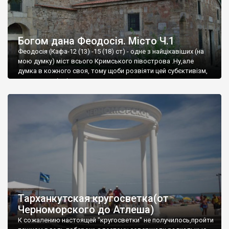
Богом дана Феодосія. Місто Ч.1
Феодосія (Кафа-12 (13) -15 (18) ст) - одне з найцікавіших (на
мою думку) міст всього Кримського півострова .Ну,але
думка в кожного своя, тому щоби розвіяти цей субєктивізм,
запрошую відвідати це
Тарханкутская кругосветка(от
Черноморского до Атлеша)
К сожалению настоящей "кругосветки" не получилось,пройти