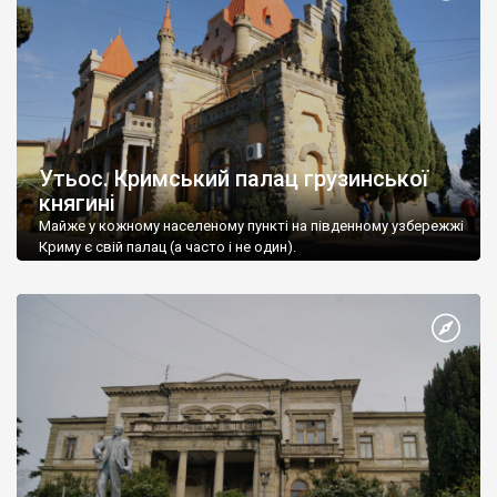
Утьос. Кримський палац грузинської
княгині
Майже у кожному населеному пункті на південному узбережжі
Криму є свій палац (а часто і не один).