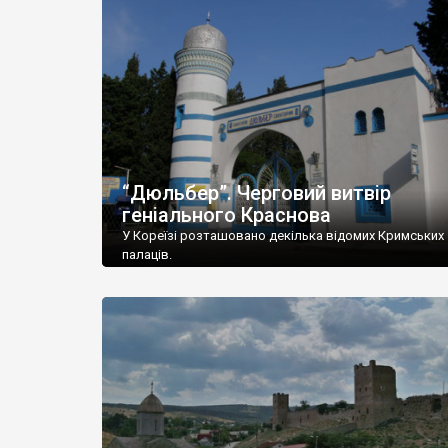
“Дюльбер”. Черговий витвір
геніального Краснова
У Кореїзі розташовано декілька відомих Кримських
палаців.