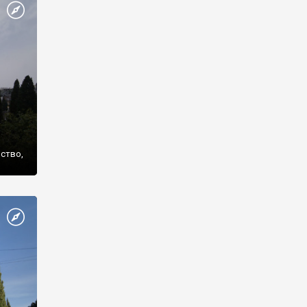
же
нство,