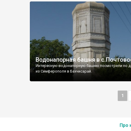
Водонапорная башня в с.Почтово
Интересную водонапорную башню посмотрели по д
из Симферополя в Бахчисарай.
1
Про 