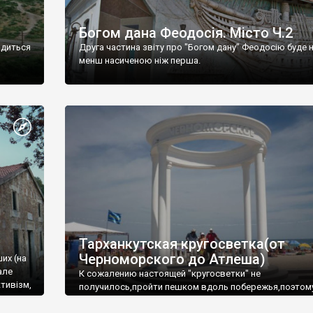
Богом дана Феодосія. Місто Ч.2
одиться
Друга частина звіту про "Богом дану" Феодосію буде 
менш насиченою ніж перша.
Тарханкутская кругосветка(от
Черноморского до Атлеша)
ших (на
але
К сожалению настоящей "кругосветки" не
тивізм,
получилось,пройти пешком вдоль побережья,поэтом
совершали радиальные вылазки из Оленевки.