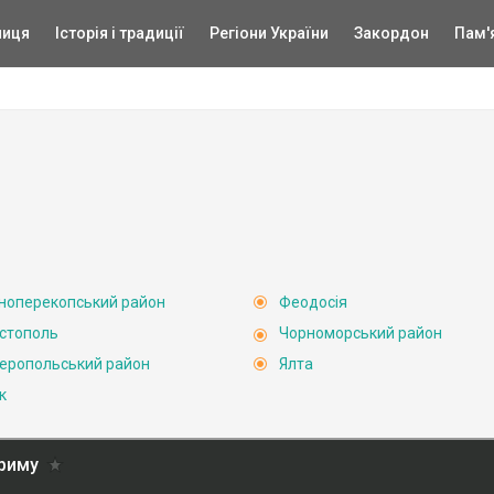
ниця
Історія і традиції
Регіони України
Закордон
Пам'
ноперекопський район
Феодосія
стополь
Чорноморський район
еропольський район
Ялта
к