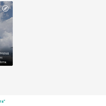
споруд
ті
Ялти.
та”