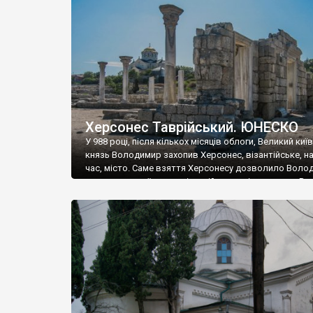
музею «Новгородський музей-заповідник» сотні арт
візантійської доби. Раритети викрадені з фондів об’
культурної спадщини ЮНЕСКО «Херсонеса Таврійсько
Офіційно – на виставку «Золото Візантії», але експер
влада в Україні вважають це лише […]
Херсонес Таврійський. ЮНЕСКО
У 988 році, після кількох місяців облоги, Великий киї
князь Володимир захопив Херсонес, візантійське, на
час, місто. Саме взяття Херсонесу дозволило Воло
диктувати свої умови візантійському імператору Вас
та одружитися з його дочкою Ганною. Цього ж року,
Херсонесі Володимир-язичник, став Василем-
християнином. А потім було Хрещення Русі. На честь
Херсонесу Таврійського названо місто […]