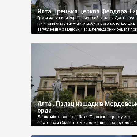
Ялта. Грецька церква Феодора Ти
Греки залишили Україні чималий спадок. Достатньо 
ніжинські огірочки – ви ж мабуть всі знаєте, що цей,
загублений у радянські часи, легендарний рецепт пр
Ніжин греки?
Ялта . Палац нащадків Мордовськ
орди
Дивне місто все таки Ялта. Такого контрасту між
багатством і бідністю, між розкішшю і розрухою в Ук
більше не знайдеш.