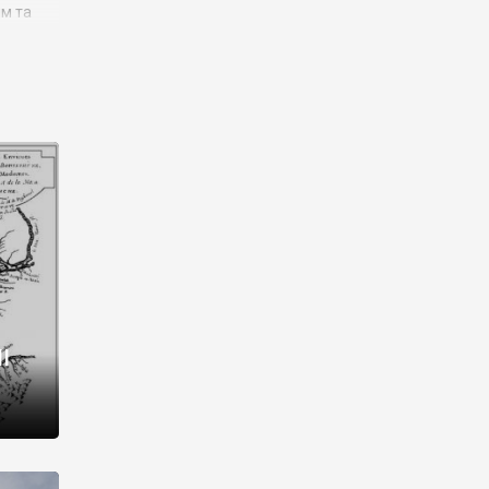
им та
ора і
є
го типу,
ей-
рний
ста:
 райони
від 2
I
і,
рукти,
 котрі