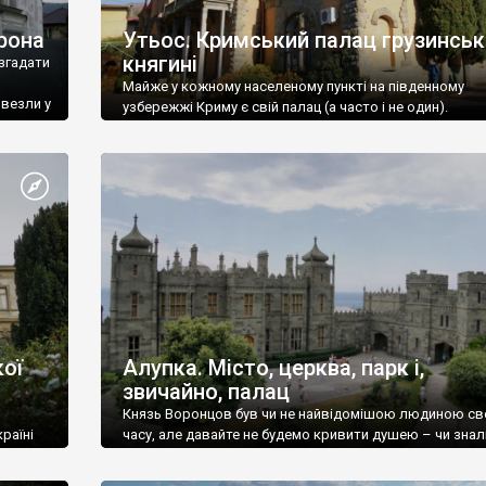
рона
Утьос. Кримський палац грузинськ
княгині
згадати
Майже у кожному населеному пункті на південному
ивезли у
узбережжі Криму є свій палац (а часто і не один).
ої
Алупка. Місто, церква, парк і,
звичайно, палац
Князь Воронцов був чи не найвідомішою людиною св
раїні
часу, але давайте не будемо кривити душею – чи знал
це прізвище до відвідин Алупки? Мабуть все таки ні.