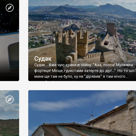
Судак
Судак... Вже чую крики в спину: "Ааа, попса! Муляжна
фортеця! Місце,туристами затерте до дір!..." Но то шо
мене ще там не було, ну не "дірявив" я там нічого...
принаймні до цього літа.