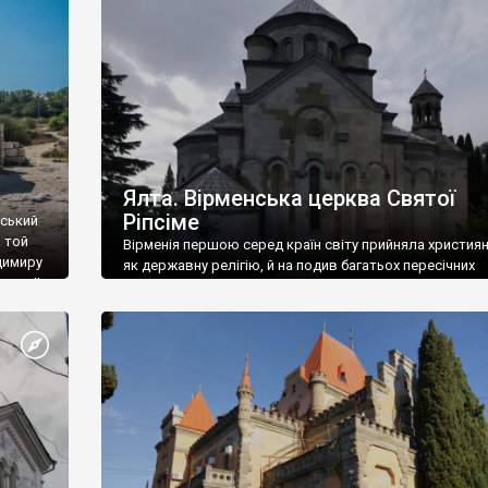
ефактів
називаються «повстяками» (postaki)…” “Вино. Крим
єкту
виробляє відмінне вино і його вдосталь: воно все ду
го».
легке біле і дуже […]
ти та
Ялта. Вірменська церква Святої
Ріпсіме
вський
 той
Вірменія першою серед країн світу прийняла христия
димиру
як державну релігію, й на подив багатьох пересічних
илю ІІ,
українців, які усіх кавказців вважають мусульманами,
 в
вірмени є відданими вірянами Христа