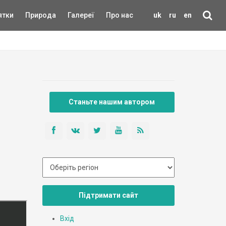
ятки
Природа
Галереї
Про нас
uk
ru
en
Станьте нашим автором
Підтримати сайт
Вхід