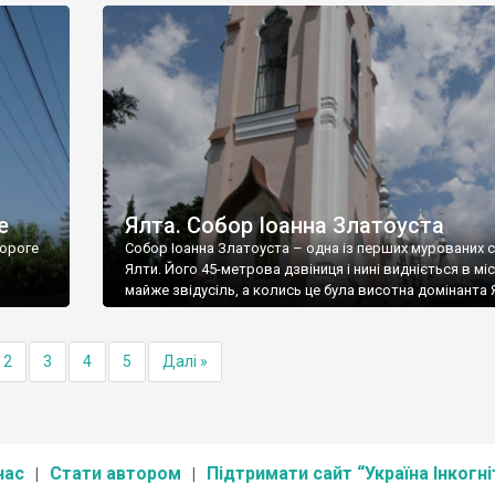
е
Ялта. Собор Іоанна Златоуста
ороге
Собор Іоанна Златоуста – одна із перших мурованих 
Ялти. Його 45-метрова дзвіниця і нині видніється в міс
майже звідусіль, а колись це була висотна домінанта 
2
3
4
5
Далі »
нас
Стати автором
Підтримати сайт “Україна Інкогні