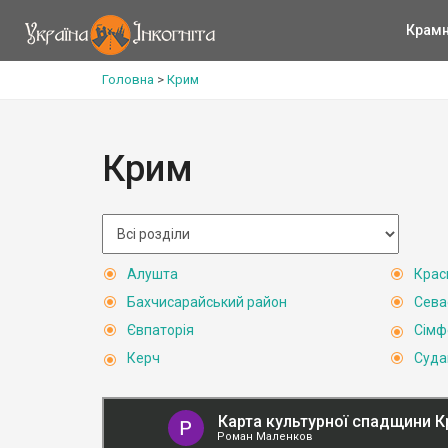
Крам
Головна
>
Крим
Крим
Алушта
Крас
Бахчисарайський район
Сева
Євпаторія
Сімф
Керч
Суда