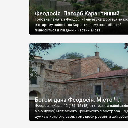
Феодосія. Пагорб Карантинний
Головна памятка Феодосії - Генуезька фортеця знах
в старому районі - на Карантинному пагорбі, який
підноситься в південній частині міста.
Богом дана Феодосія. Місто Ч.1
Феодосія (Кафа-12 (13) -15 (18) ст) - одне з найцікаві
мою думку) міст всього Кримського півострова .Ну,
думка в кожного своя, тому щоби розвіяти цей субєк
запрошую відвідати це