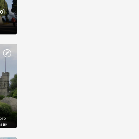
ої
ого
и ви