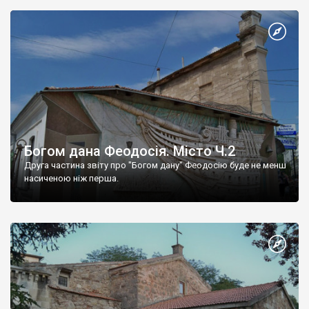
Богом дана Феодосія. Місто Ч.2
Друга частина звіту про "Богом дану" Феодосію буде не менш
насиченою ніж перша.