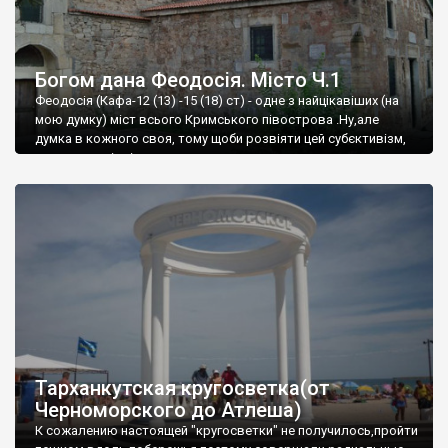
Богом дана Феодосія. Місто Ч.1
Феодосія (Кафа-12 (13) -15 (18) ст) - одне з найцікавіших (на
мою думку) міст всього Кримського півострова .Ну,але
думка в кожного своя, тому щоби розвіяти цей субєктивізм,
запрошую відвідати це
Тарханкутская кругосветка(от
Черноморского до Атлеша)
К сожалению настоящей "кругосветки" не получилось,пройти