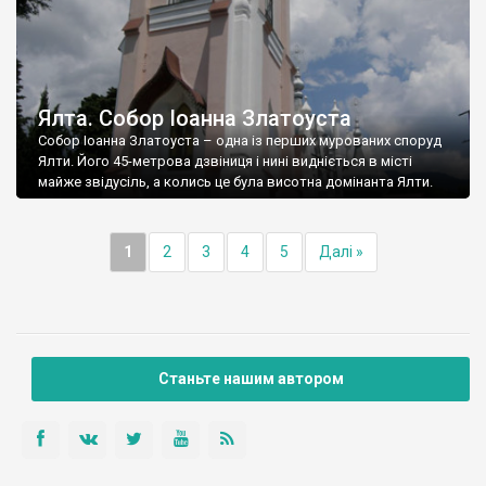
Ялта. Собор Іоанна Златоуста
Собор Іоанна Златоуста – одна із перших мурованих споруд
Ялти. Його 45-метрова дзвіниця і нині видніється в місті
майже звідусіль, а колись це була висотна домінанта Ялти.
1
2
3
4
5
Далі »
Станьте нашим автором