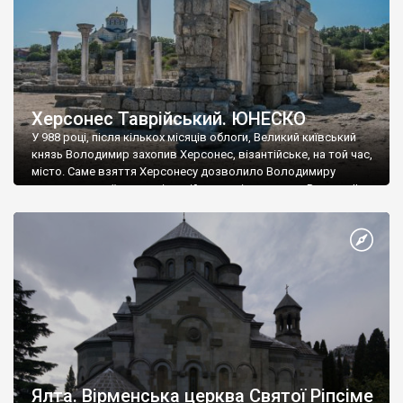
Херсонес Таврійський. ЮНЕСКО
У 988 році, після кількох місяців облоги, Великий київський
князь Володимир захопив Херсонес, візантійське, на той час,
місто. Саме взяття Херсонесу дозволило Володимиру
диктувати свої умови візантійському імператору Василю ІІ, та
одружитися з його дочкою Ганною. Цього ж року, в
Херсонесі Володимир-язичник, став Василем-християнином.
А потім було Хрещення Русі. На честь Херсонесу Таврійського
названо місто […]
Ялта. Вірменська церква Святої Ріпсіме