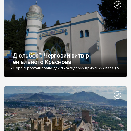
“Дюльбер”. Черговий витвір
геніального Краснова
У Кореїзі розташовано декілька відомих Кримських палаців.