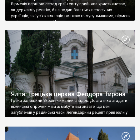
Вірменія першою серед країн світу прийняла християнство,
як державну релігію, й на подив багатьох пересічних
українців, які усіх кавказців вважають мусульманами, вірмени
є відданими вірянами Христа
Ялта. Грецька церква Феодора Тирона
Греки залишили Україні чималий спадок. Достатньо згадати
ніжинські огірочки – ви ж мабуть всі знаєте, що цей,
загублений у радянські часи, легендарний рецепт привезли у
Ніжин греки?