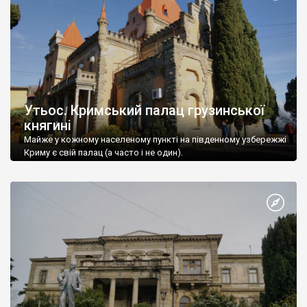
Утьос. Кримський палац грузинської
княгині
Майже у кожному населеному пункті на південному узбережжі
Криму є свій палац (а часто і не один).