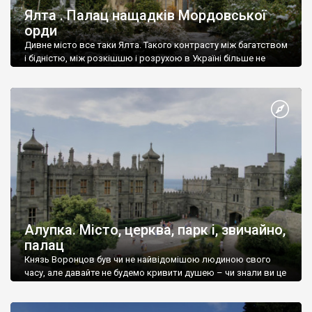
Ялта . Палац нащадків Мордовської
орди
Дивне місто все таки Ялта. Такого контрасту між багатством
і бідністю, між розкішшю і розрухою в Україні більше не
знайдеш.
Алупка. Місто, церква, парк і, звичайно,
палац
Князь Воронцов був чи не найвідомішою людиною свого
часу, але давайте не будемо кривити душею – чи знали ви це
прізвище до відвідин Алупки? Мабуть все таки ні.