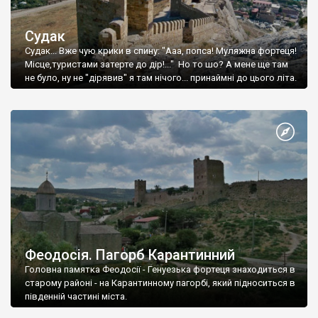
Судак
Судак... Вже чую крики в спину: "Ааа, попса! Муляжна фортеця!
Місце,туристами затерте до дір!..." Но то шо? А мене ще там
не було, ну не "дірявив" я там нічого... принаймні до цього літа.
Феодосія. Пагорб Карантинний
Головна памятка Феодосії - Генуезька фортеця знаходиться в
старому районі - на Карантинному пагорбі, який підноситься в
південній частині міста.