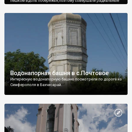
пешком вдоль побережья,поэтому совершали радиальные
вылазки из Оленевки.
Водонапорная башня в с.Почтовое
Интересную водонапорную башню посмотрели по дороге из
Симферополя в Бахчисарай.