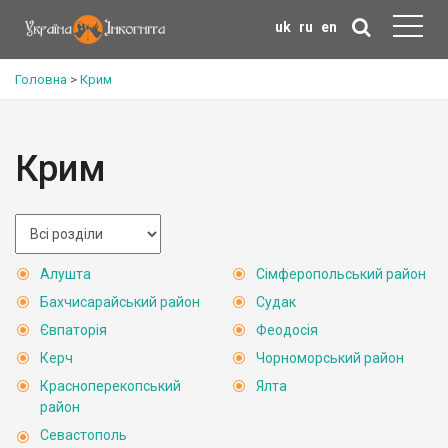
uk
ru
en
Головна
>
Крим
Крим
Алушта
Сімферопольський район
Бахчисарайський район
Судак
Євпаторія
Феодосія
Керч
Чорноморський район
Красноперекопський
Ялта
район
Севастополь